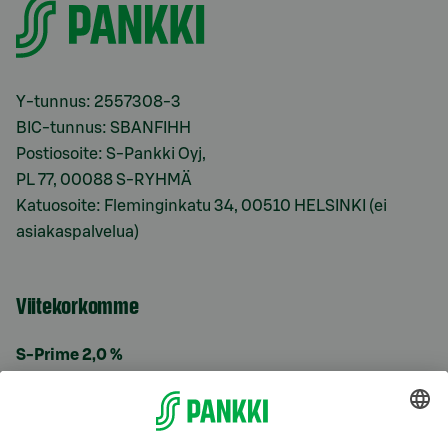
Y-tunnus: 2557308-3
BIC-tunnus: SBANFIHH
Postiosoite: S-Pankki Oyj,
PL 77, 00088 S-RYHMÄ
Katuosoite: Fleminginkatu 34, 00510 HELSINKI (ei
asiakaspalvelua)
Viitekorkomme
S-Prime 2,0 %