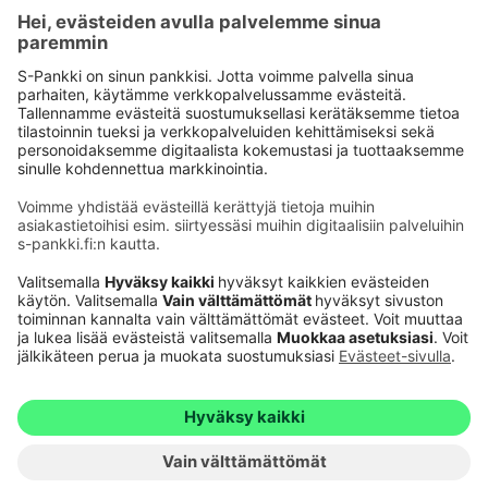
Käyttöehdot
Tietosuoja
Saavutettavuusseloste
Evästeet
Verkkopalvelujen käytön edellytykset
Ehdot ja muut asiakirjat
© S-Pankki
1