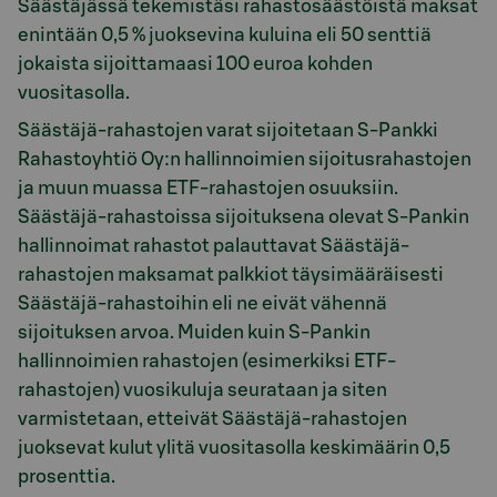
Säästäjässä tekemistäsi rahastosäästöistä maksat
enintään 0,5 % juoksevina kuluina eli 50 senttiä
jokaista sijoittamaasi 100 euroa kohden
vuositasolla.
Säästäjä-rahastojen varat sijoitetaan S-Pankki
Rahastoyhtiö Oy:n hallinnoimien sijoitusrahastojen
ja muun muassa ETF-rahastojen osuuksiin.
Säästäjä-rahastoissa sijoituksena olevat S-Pankin
hallinnoimat rahastot palauttavat Säästäjä-
rahastojen maksamat palkkiot täysimääräisesti
Säästäjä-rahastoihin eli ne eivät vähennä
sijoituksen arvoa. Muiden kuin S-Pankin
hallinnoimien rahastojen (esimerkiksi ETF-
rahastojen) vuosikuluja seurataan ja siten
varmistetaan, etteivät Säästäjä-rahastojen
juoksevat kulut ylitä vuositasolla keskimäärin 0,5
prosenttia.