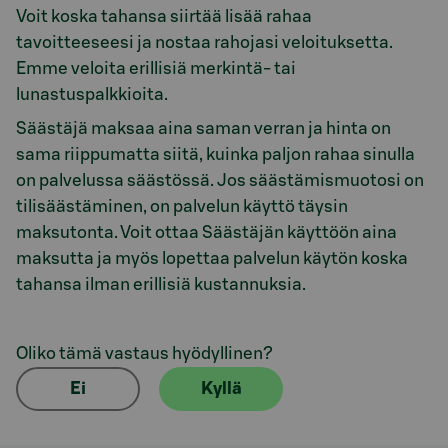
Voit koska tahansa siirtää lisää rahaa
tavoitteeseesi ja nostaa rahojasi veloituksetta.
Emme veloita erillisiä merkintä- tai
lunastuspalkkioita.
Säästäjä maksaa aina saman verran ja hinta on
sama riippumatta siitä, kuinka paljon rahaa sinulla
on palvelussa säästössä. Jos säästämismuotosi on
tilisäästäminen, on palvelun käyttö täysin
maksutonta. Voit ottaa Säästäjän käyttöön aina
maksutta ja myös lopettaa palvelun käytön koska
tahansa ilman erillisiä kustannuksia.
Oliko tämä vastaus hyödyllinen?
Ei
Kyllä