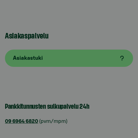
Asiakaspalvelu
Asiakastuki
Pankkitunnusten sulkupalvelu 24h
09 6964 6820
(pvm/mpm)