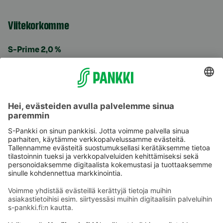
Viitekorkomme
S-Prime 2,0 %
Käyttöehdot
Tietosuoja
Saavutettavuusseloste