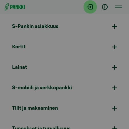
Siirry suoraan sisältöön
S-Pankin asiakkuus
Kortit
Lainat
S-mobiili ja verkkopankki
Tilit ja maksaminen
Tunnukset ja turvallisuus