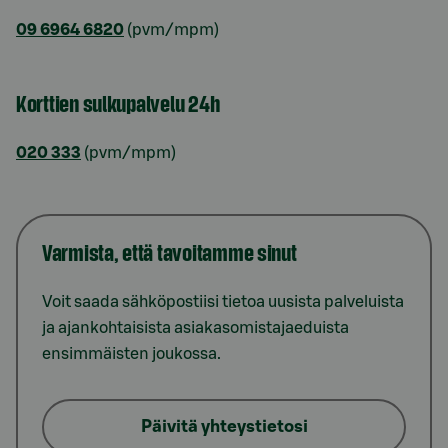
09 6964 6820
(pvm/mpm)
Korttien sulkupalvelu 24h
020 333
(pvm/mpm)
Varmista, että tavoitamme sinut
Voit saada sähköpostiisi tietoa uusista palveluista
ja ajankohtaisista asiakasomistajaeduista
ensimmäisten joukossa.
Päivitä yhteystietosi