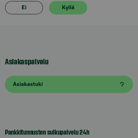
Ei
Kyllä
Asiakaspalvelu
Asiakastuki
Pankkitunnusten sulkupalvelu 24h