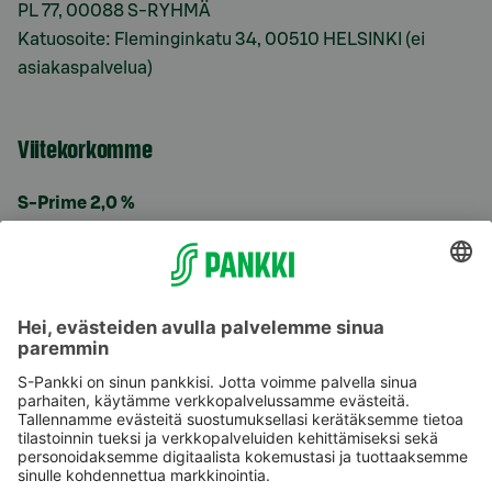
PL 77, 00088 S-RYHMÄ
Katuosoite: Fleminginkatu 34, 00510 HELSINKI (ei
asiakaspalvelua)
Viitekorkomme
S-Prime 2,0 %
Käyttöehdot