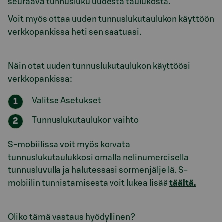
seuraava tunnusluku uudesta taulukosta.
Voit myös ottaa uuden tunnuslukutaulukon käyttöön
verkkopankissa heti sen saatuasi.
Näin otat uuden tunnuslukutaulukon käyttöösi
verkkopankissa:
Valitse Asetukset
Tunnuslukutaulukon vaihto
S-mobiilissa voit myös korvata
tunnuslukutaulukkosi omalla nelinumeroisella
tunnusluvulla ja halutessasi sormenjäljellä. S-
mobiilin tunnistamisesta voit lukea lisää
täältä.
Oliko tämä vastaus hyödyllinen?