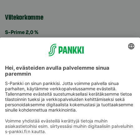
Viitekorkomme
S-Prime 2,0 %
Käyttöehdot
Tietosuoja
Saavutettavuusseloste