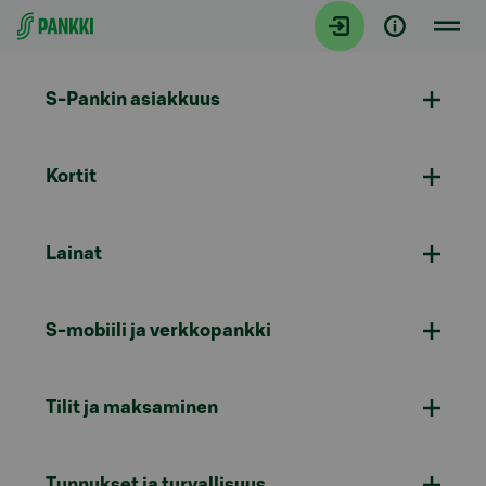
Siirry suoraan sisältöön
S-Pankin asiakkuus
Kortit
Lainat
S-mobiili ja verkkopankki
Tilit ja maksaminen
Tunnukset ja turvallisuus