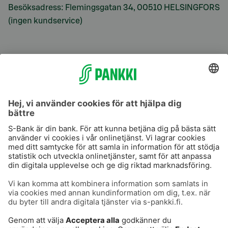
Besöksadress: Flemingsgatan 34, 00510 HELSINGFORS
(ingen kundservice)
S-Prime
S-Prime 2,0 %
Användarvillkor
Dataskydd