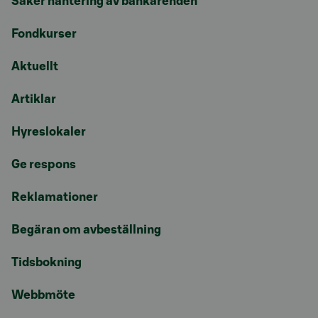
Säker hantering av bankärenden
Fondkurser
Aktuellt
Artiklar
Hyreslokaler
Ge respons
Reklamationer
Begäran om avbeställning
Tidsbokning
Webbmöte