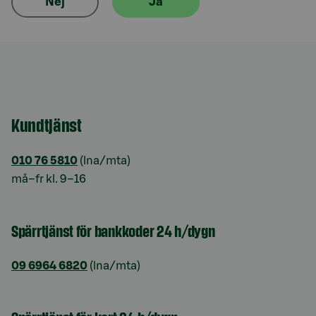
Nej
Ja
Kundtjänst
010 76 5810
(lna/mta)
må–fr kl. 9–16
Spärrtjänst för bankkoder 24 h/dygn
09 6964 6820
(lna/mta)