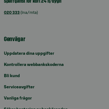
Spärrtjänst för kort 24 h/dygn
020 333
(lna/mta)
Genvägar
Uppdatera dina uppgifter
Kontrollera webbankskoderna
Bli kund
Serviceavgifter
Vanliga frågor