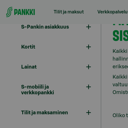
Siirry suoraan sisältöön
Tilit ja maksut
Verkkopalvelu
MI
S-Pankin asiakkuus
SI
Kortit
Kaikki
hallin
erikse
Lainat
Kaikki
valtuu
S-mobiili ja
Omistu
verkkopankki
Tilit ja maksaminen
Oliko 