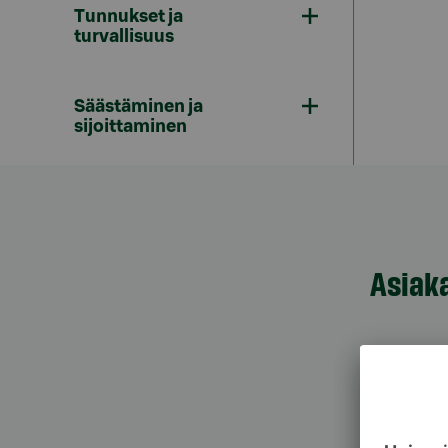
Tunnukset ja
turvallisuus
Säästäminen ja
sijoittaminen
Asiak
Asiak