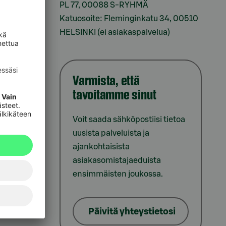
sesi
PL 77, 00088 S-RYHMÄ
Katuosoite: Fleminginkatu 34, 00510
HELSINKI (ei asiakaspalvelua)
Varmista, että
tavoitamme sinut
iointi
Voit saada sähköpostiisi tietoa
uusista palveluista ja
ajankohtaisista
asiakasomistajaeduista
ensimmäisten joukossa.
lat
Päivitä yhteystietosi