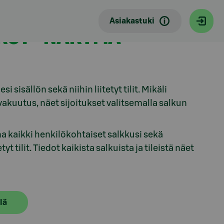
Asiakastuki
LKUT -NÄKYMÄ
sisällön sekä niihin liitetyt tilit. Mikäli
svakuutus, näet sijoitukset valitsemalla salkun
na kaikki henkilökohtaiset salkkusi sekä
t tilit. Tiedot kaikista salkuista ja tileistä näet
lä