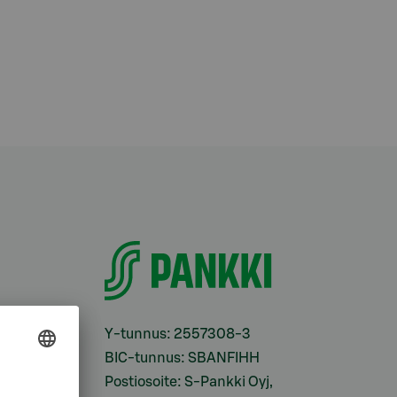
i
Y-tunnus: 2557308-3
BIC-tunnus: SBANFIHH
Postiosoite: S-Pankki Oyj,