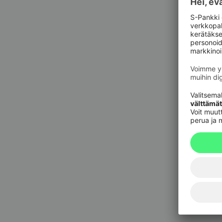
Pankkit
sulkupa
09 6964 
Korttie
020 333
(