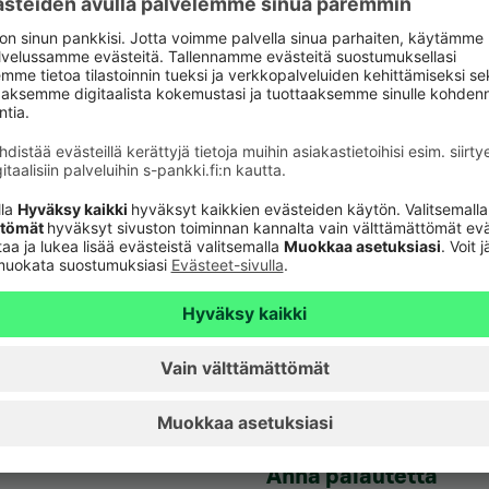
verkkopankkitunnuk
Tule asiakkaaksi
unnusten
Palveluhinnasto
lvelu 24h
Usein kysyttyä
6820
(pvm/mpm)
Turvallinen pankkias
n sulkupalvelu 24h
Rahastojen arvot
Tiedotteet
pvm/mpm)
Artikkelit
Vuokrattavat toimiti
Anna palautetta