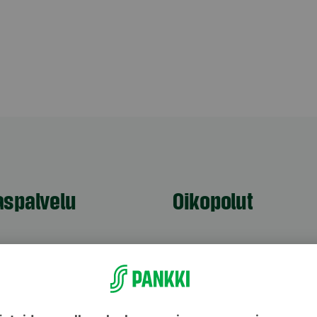
aspalvelu
Oikopolut
Päivitä asiakastietos
astuki
Tarkista