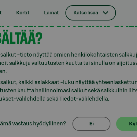
t
Kortit
Lainat
Katso lisää
TÄ SALKKUJA KAIKKI SA
SÄLTÄÄ?
 salkut -tieto näyttää omien henkilökohtaisten salkkujesi 
noit salkkuja valtuutusten kautta tai sinulla on sijoitu
en.
 salkut, kaikki asiakkaat -luku näyttää yhteenlaskettu
tusten kautta hallinnoimasi salkut sekä salkkuihin liitety
kset-välilehdellä sekä Tiedot-välilehdellä.
tämä vastaus hyödyllinen?
Ei
Kyl