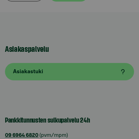
Asiakaspalvelu
Asiakastuki
Pankkitunnusten sulkupalvelu 24h
09 6964 6820
(pvm/mpm)