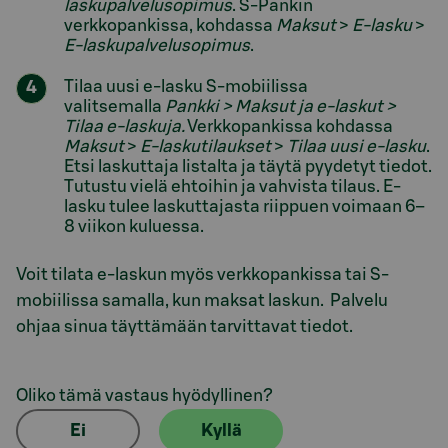
laskupalvelusopimus
. S-Pankin
verkkopankissa, kohdassa
Maksut
>
E-lasku
>
E-laskupalvelusopimus
.
Tilaa uusi e-lasku S-mobiilissa
valitsemalla
Pankki > Maksut ja e-laskut >
Tilaa e-laskuja.
Verkkopankissa kohdassa
Maksut
>
E-laskutilaukset
>
Tilaa uusi e-lasku
.
Etsi laskuttaja listalta ja täytä pyydetyt tiedot.
Tutustu vielä ehtoihin ja vahvista tilaus. E-
lasku tulee laskuttajasta riippuen voimaan 6–
8 viikon kuluessa.
Voit tilata e-laskun myös verkkopankissa tai S-
mobiilissa samalla, kun maksat laskun. Palvelu
ohjaa sinua täyttämään tarvittavat tiedot.
Oliko tämä vastaus hyödyllinen?
Ei
Kyllä