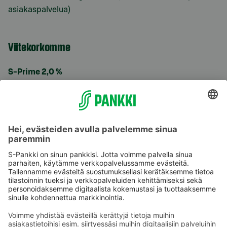
asiakaspalvelua)
Viitekorkomme
S-Prime 2,0 %
Käyttöehdot
Tietosuoja