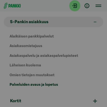
Siirry suoraan sisältöön
S-Pankin asiakkuus
Alaikäisen pankkipalvelut
Asiakasomistajuus
Asiakaspalvelu ja asiakaspalvelupisteet
Läheisen kuolema
Omien tietojen muutokset
Palveluiden avaus ja lopetus
Kortit