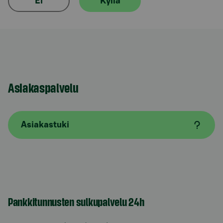
Ei
Kyllä
Asiakaspalvelu
Asiakastuki
Pankkitunnusten sulkupalvelu 24h