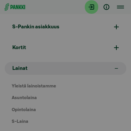
Siirry suoraan sisältöön
S-Pankin asiakkuus
Kortit
Lainat
Yleistä lainoistamme
Asuntolaina
Opintolaina
S-Laina