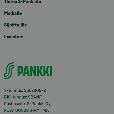
Tietoa S-Pankista
Medialle
Sijoittajille
Investors
Y-tunnus: 2557308-3
BIC-tunnus: SBANFIHH
Postiosoite: S-Pankki Oyj,
PL 77, 00088 S-RYHMÄ