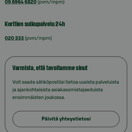
09 6964 6820
(pvm/mpm)
Korttien sulkupalvelu 24h
020 333
(pvm/mpm)
Varmista, että tavoitamme sinut
Voit saada sähköpostiisi tietoa uusista palveluista
ja ajankohtaisista asiakasomistajaeduista
ensimmäisten joukossa.
Päivitä yhteystietosi