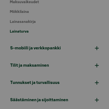
Maksuvaikeudet
Mökkilaina
Lainasanakirja
Lainaturva
S-mobiili ja verkkopankki
Tilit ja maksaminen
Tunnukset ja turvallisuus
Säästäminen ja sijoittaminen