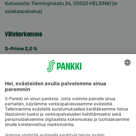
Katuosoite: Fleminginkatu 34, 00510 HELSINKI (ei
asiakaspalvelua)
Viitekorkomme
S-Prime 2,0 %
Käyttöehdot
Tietosuoja