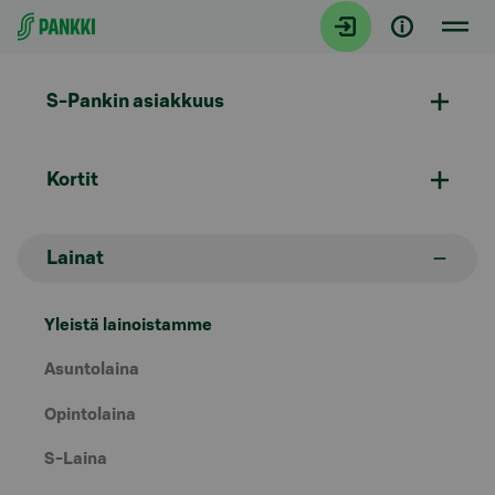
Siirry suoraan sisältöön
S-Pankin asiakkuus
Kortit
Lainat
Yleistä lainoistamme
Asuntolaina
Opintolaina
S-Laina