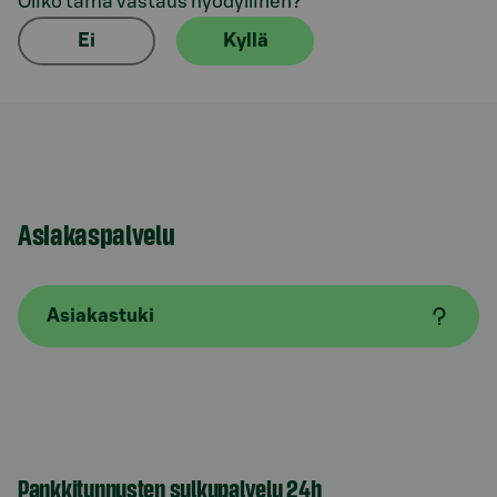
Oliko tämä vastaus hyödyllinen?
Ei
Kyllä
Asiakaspalvelu
Asiakastuki
Pankkitunnusten sulkupalvelu 24h