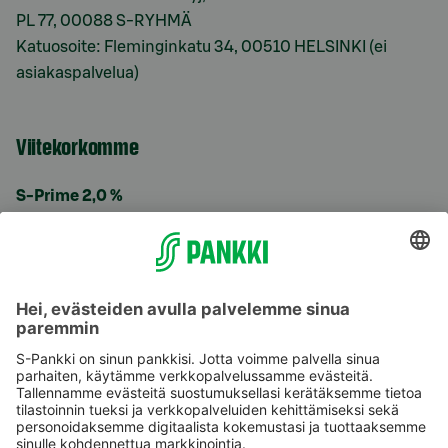
PL 77, 00088 S-RYHMÄ
Katuosoite: Fleminginkatu 34, 00510 HELSINKI (ei
asiakaspalvelua)
Viitekorkomme
S-Prime 2,0 %
Käyttöehdot