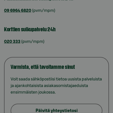
09 6964 6820
(pvm/mpm)
Korttien sulkupalvelu 24h
020 333
(pvm/mpm)
Varmista, että tavoitamme sinut
Voit saada sähköpostiisi tietoa uusista palveluista
ja ajankohtaisista asiakasomistajaeduista
ensimmäisten joukossa.
Päivitä yhteystietosi