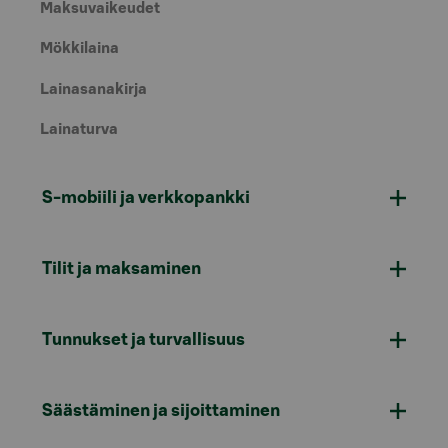
Maksuvaikeudet
Mökkilaina
Lainasanakirja
Lainaturva
S-mobiili ja verkkopankki
Tilit ja maksaminen
Tunnukset ja turvallisuus
Säästäminen ja sijoittaminen