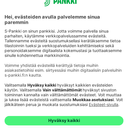
Käyttöehdot
Tietosuoja
Saavutettavuusseloste
Evästeet
Verkkopalvelujen käytön edellytykset
Ehdot ja muut asiakirjat