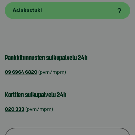
Asiakastuki
Pankkitunnusten sulkupalvelu 24h
09 6964 6820
(pvm/mpm)
Korttien sulkupalvelu 24h
020 333
(pvm/mpm)