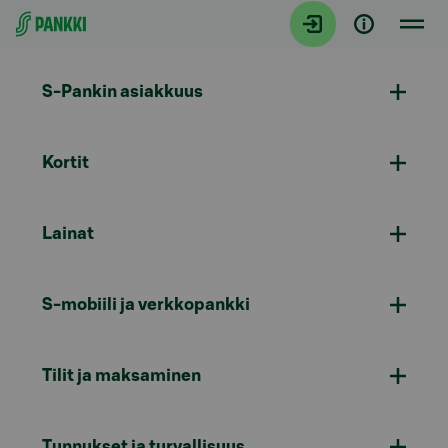
Siirry suoraan sisältöön
S-Pankin asiakkuus
Kortit
Lainat
S-mobiili ja verkkopankki
Tilit ja maksaminen
Tunnukset ja turvallisuus