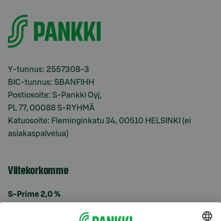
Y-tunnus: 2557308-3
BIC-tunnus: SBANFIHH
Postiosoite: S-Pankki Oyj,
PL 77, 00088 S-RYHMÄ
Katuosoite: Fleminginkatu 34, 00510 HELSINKI (ei
asiakaspalvelua)
Viitekorkomme
S-Prime 2,0 %