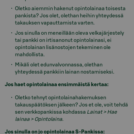
Oletko aiemmin hakenut opintolainaa toisesta
pankista? Jos olet, olethan heihin yhteydessä
takauksen vapauttamista varten.
Jos sinulla on meneillään oleva velkajärjestely
tai pankki on irtisanonut opintolainasi, ei
opintolainan lisänostojen tekeminen ole
mahdollista.
Mikäli olet edunvalvonnassa, olethan
yhteydessä pankkiin lainan nostamiseksi.
Jos haet opintolainaa ensimmäistä kertaa:
Oletko tehnyt opintolainahakemuksen
takauspäätöksen jälkeen? Jos et ole, voit tehdä
sen verkkopankissa kohdassa
Lainat > Hae
lainaa > Opintolaina
.
Jos sinulla on jo opintolainaa S-Pankissa: