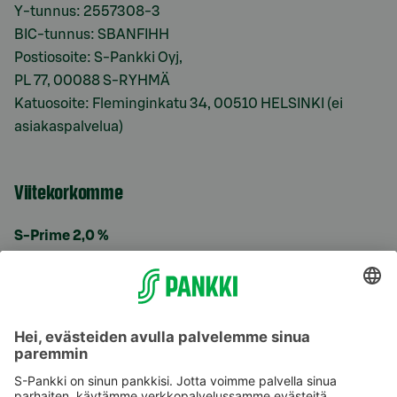
Y-tunnus: 2557308-3
BIC-tunnus: SBANFIHH
Postiosoite: S-Pankki Oyj,
PL 77, 00088 S-RYHMÄ
Katuosoite: Fleminginkatu 34, 00510 HELSINKI (ei
asiakaspalvelua)
Viitekorkomme
S-Prime 2,0 %