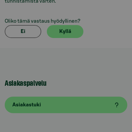
tunnistamista varten.
Oliko tämä vastaus hyödyllinen?
Ei
Kyllä
Asiakaspalvelu
Asiakastuki