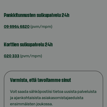
Pankkitunnusten sulkupalvelu 24h
09 6964 6820
(pvm/mpm)
Korttien sulkupalvelu 24h
020 333
(pvm/mpm)
Varmista, että tavoitamme sinut
Voit saada sähköpostiisi tietoa uusista palveluista
ja ajankohtaisista asiakasomistajaeduista
ensimmäisten joukossa.