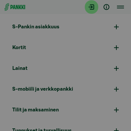
Siirry suoraan sisältöön
S-Pankin asiakkuus
Kortit
Lainat
S-mobiili ja verkkopankki
Tilit ja maksaminen
Tunnukset ja turvallisuus