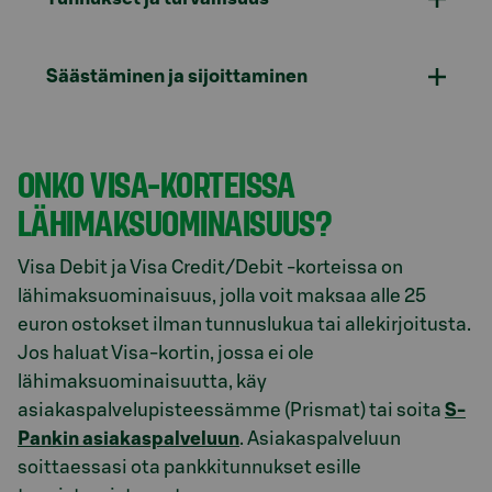
Säästäminen ja sijoittaminen
ONKO VISA-KORTEISSA
LÄHIMAKSUOMINAISUUS?
Visa Debit ja Visa Credit/Debit -korteissa on
lähimaksuominaisuus, jolla voit maksaa alle 25
euron ostokset ilman tunnuslukua tai allekirjoitusta.
Jos haluat Visa-kortin, jossa ei ole
lähimaksuominaisuutta, käy
asiakaspalvelupisteessämme (Prismat) tai soita
S-
Pankin asiakaspalveluun
. Asiakaspalveluun
soittaessasi ota pankkitunnukset esille