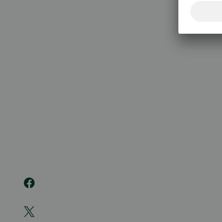
020 333
(