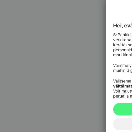
Asiak
Pankkit
sulkupa
09 6964 
Korttie