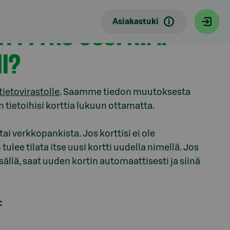
Asiakastuki
ITTYYKÖ UUSI NIMI
NI?
tietovirastolle
. Saamme tiedon muutoksesta
n tietoihisi korttia lukuun ottamatta.
ai verkkopankista. Jos korttisi ei ole
ee tilata itse uusi kortti uudella nimellä. Jos
lä, saat uuden kortin automaattisesti ja siinä
: