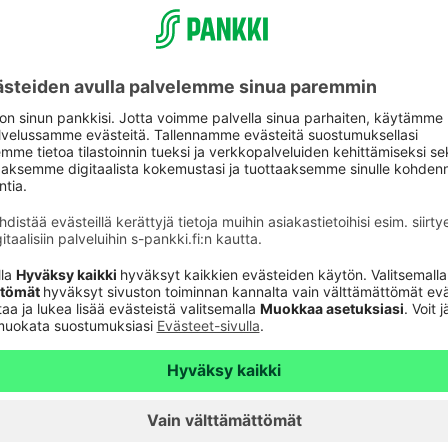
Päivitä asiakastietos
astuki
Tarkista
verkkopankkitunnuk
Tule asiakkaaksi
unnusten
Palveluhinnasto
lvelu 24h
Usein kysyttyä
6820
(pvm/mpm)
Turvallinen pankkias
n sulkupalvelu 24h
Rahastojen arvot