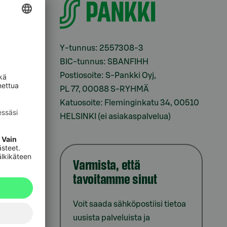
i
Y-tunnus: 2557308-3
BIC-tunnus: SBANFIHH
Postiosoite: S-Pankki Oyj,
sesi
PL 77, 00088 S-RYHMÄ
Katuosoite: Fleminginkatu 34, 00510
HELSINKI (ei asiakaspalvelua)
Varmista, että
tavoitamme sinut
iointi
Voit saada sähköpostiisi tietoa
uusista palveluista ja