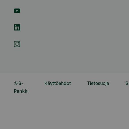
© S-
Käyttöehdot
Tietosuoja
S
Pankki