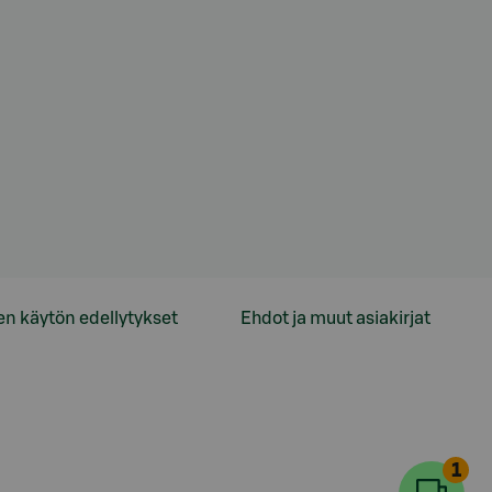
en käytön edellytykset
Ehdot ja muut asiakirjat
1