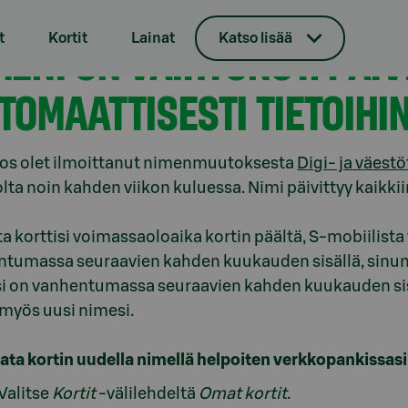
t
Kortit
Lainat
Katso lisää
MENI ON VAIHTUNUT. PÄIV
TOMAATTISESTI TIETOIHI
 jos olet ilmoittanut nimenmuutoksesta
Digi- ja väestö
olta noin kahden viikon kuluessa. Nimi päivittyy kaikkii
ta korttisi voimassaoloaika kortin päältä, S-mobiilista t
tumassa seuraavien kahden kuukauden sisällä, sinun tul
si on vanhentumassa seuraavien kahden kuukauden sisäl
myös uusi nimesi.
ilata kortin uudella nimellä helpoiten verkkopankissasi
Valitse
Kortit
-välilehdeltä
Omat kortit
.