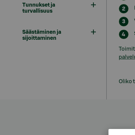
Tunnukset ja
turvallisuus
Säästäminen ja
sijoittaminen
Toimit
palve
Oliko 
Asiak