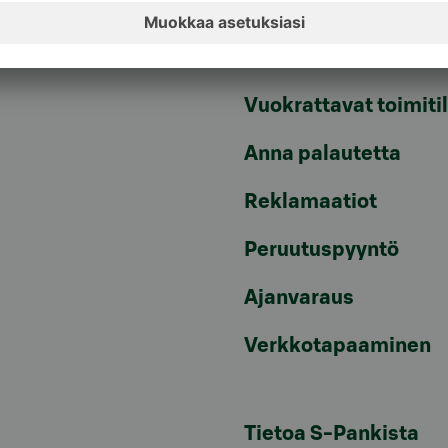
Tiedotteet
pvm/mpm)
Artikkelit
Vuokrattavat toimiti
Anna palautetta
Reklamaatiot
Peruutuspyyntö
Ajanvaraus
Verkkotapaaminen
Tietoa S-Pankista