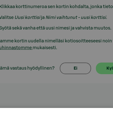
Klikkaa korttinumeroa sen kortin kohdalta, jonka tiet
Valitse
Uusi korttisi
ja
Nimi vaihtunut - uusi korttisi
.
Syötä sekä vanha että uusi nimesi ja vahvista muutos.
amme kortin uudella nimelläsi kotiosoitteeseesi noin 
luhinnastomme
mukaisesti.
tämä vastaus hyödyllinen?
Ei
Kyl
aspalvelu
Oikopolut