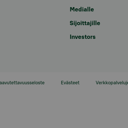
Medialle
Sijoittajille
Investors
aavutettavuusseloste
Evästeet
Verkkopalveluj