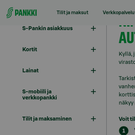
Siirry suoraan sisältöön
Tilit ja maksut
Verkkopalvelu
NI
S-Pankin asiakkuus
AU
Kortit
Kyllä,
virast
Lainat
Tarkis
vanhen
S-mobiili ja
kortti
verkkopankki
näkyy 
Tilit ja maksaminen
Voit t