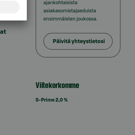
ajankohtaisista
asiakasomistajaeduista
ensimmäisten joukossa.
lat
Päivitä yhteystietosi
Viitekorkomme
S-Prime 2,0 %