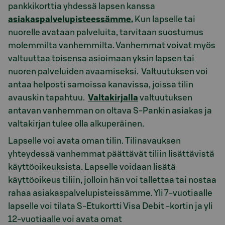
pankkikorttia yhdessä lapsen kanssa
asiakaspalvelupisteessämme.
Kun lapselle tai
nuorelle avataan palveluita, tarvitaan suostumus
molemmilta vanhemmilta. Vanhemmat voivat myös
valtuuttaa toisensa asioimaan yksin lapsen tai
nuoren palveluiden avaamiseksi. Valtuutuksen voi
antaa helposti samoissa kanavissa, joissa tilin
avauskin tapahtuu.
Valtakirjalla
valtuutuksen
antavan vanhemman on oltava S-Pankin asiakas ja
valtakirjan tulee olla alkuperäinen.
Lapselle voi avata oman tilin. Tilinavauksen
yhteydessä vanhemmat päättävät tiliin lisättävistä
käyttöoikeuksista. Lapselle voidaan lisätä
käyttöoikeus tiliin, jolloin hän voi tallettaa tai nostaa
rahaa asiakaspalvelupisteissämme. Yli 7-vuotiaalle
lapselle voi tilata S-Etukortti Visa Debit -kortin ja yli
12-vuotiaalle voi avata omat