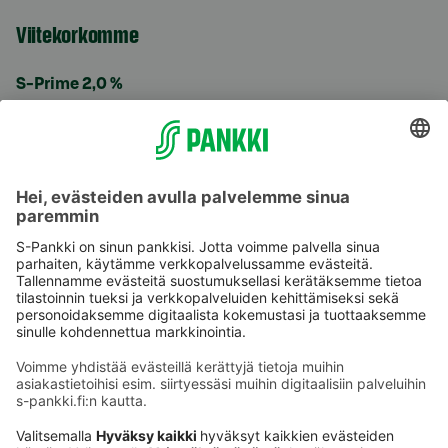
Viitekorkomme
S-Prime 2,0 %
Käyttöehdot
Tietosuoja
Saavutettavuusseloste
Evästeet