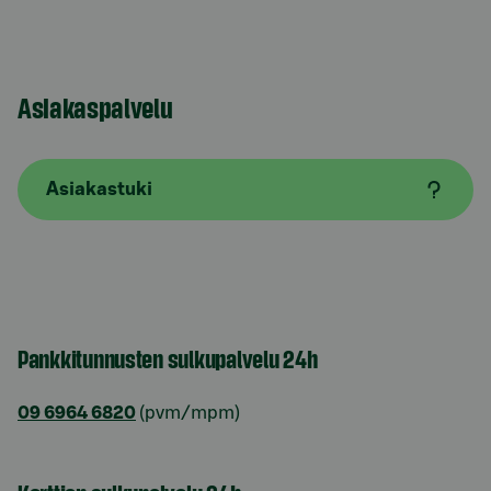
Asiakaspalvelu
Asiakastuki
Pankkitunnusten sulkupalvelu 24h
09 6964 6820
(pvm/mpm)