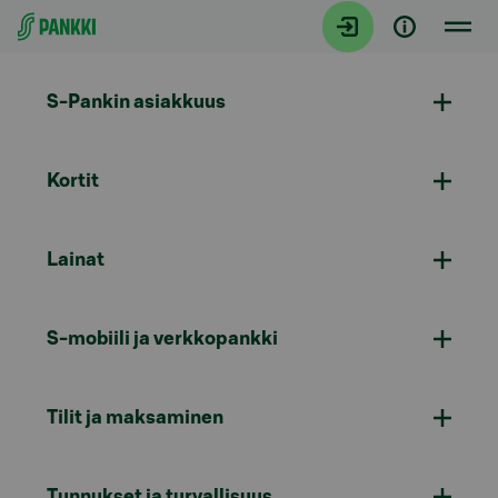
Siirry suoraan sisältöön
S-Pankin asiakkuus
Kortit
Lainat
S-mobiili ja verkkopankki
Tilit ja maksaminen
Tunnukset ja turvallisuus