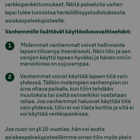
verkkopankkitunnukset. Näitä palveluita varten
lapsi tulee tunnistaa henkilöllisyystodistuksesta
asiakaspalvelupisteellä.
Vanhemmille lisättävät käyttöoikeusvaihtoehdot:
Molemmat vanhemmat voivat hallinnoida
lapsen tilivaroja itsenäisesti. Näin tilin ja sen
varojen käyttö lapsen hyväksi ja hänen omiin
menoihinsa on sujuvampaa.
Vanhemmat voivat käyttää lapsen tiliä vain
yhdessä. Tällöin molempien vanhempien on
aina oltava paikalla, kun tiliin tehdään
muutoksia tai sieltä esimerkiksi nostetaan
rahaa. Jos vanhemmat haluavat käyttää tiliä
vain yhdessä, tiliin ei voi tilata korttia ja sitä ei
voi käyttää verkkopankissa.
Jos nuori on yli 15-vuotias, hän voi avata
asiakaspalvelupisteellämme oman tilin myös yksin