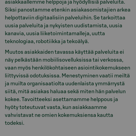
asiakkaallemme helppoja ja hyödyllisiä palveluita.
Siksi panostamme etenkin asiakasomistajien arkea
helpottaviin digitaalisiin palveluihin. Se tarkoittaa
uusia palveluita ja nykyisten uudistamista, uusia
kanavia, uusia liiketoimintamalleja, uutta
teknologiaa, robotiikka ja tekoälyä.
Muutos asiakkaiden tavassa käyttää palveluita ei
näy pelkästään mobiilisovelluksissa tai verkossa,
vaan myös henkilökohtaiseen asiointikokemukseen
liittyvissä odotuksissa. Menestyminen vaatii meiltä
ja muilta organisaatiolta uudenlaista ymmärrystä
siitä, mitä asiakas haluaa sekä miten hän palvelun
kokee. Tavoitteeksi asettamamme helppous ja
hyöty toteutuvat vasta, kun asiakkaamme
vahvistavat ne omien kokemuksiensa kautta
todeksi.