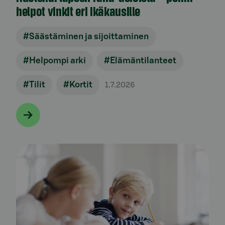
helpot vinkit eri ikäkausille
#Säästäminen ja sijoittaminen
#Helpompi arki
#Elämäntilanteet
#Tilit
#Kortit
1.7.2026