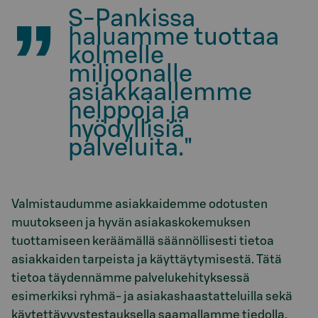
S-Pankissa
haluamme tuottaa
kolmelle
miljoonalle
asiakkaallemme
helppoja ja
hyödyllisiä
palveluita."
Valmistaudumme asiakkaidemme odotusten
muutokseen ja hyvän asiakaskokemuksen
tuottamiseen keräämällä säännöllisesti tietoa
asiakkaiden tarpeista ja käyttäytymisestä. Tätä
tietoa täydennämme palvelukehityksessä
esimerkiksi ryhmä- ja asiakashaastatteluilla sekä
käytettävyystestauksella saamallamme tiedolla.