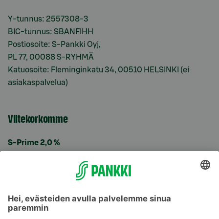
Y-tunnus: 2557308-3
BIC-tunnus: SBANFIHH
Postiosoite: S-Pankki Oyj,
PL 77, 00088 S-RYHMÄ
Katuosoite: Fleminginkatu 34, 00510 HELSINKI (ei
asiakaspalvelua)
Viitekorkomme
S-Prime 2,0 %