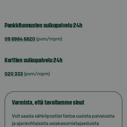
Pankkitunnusten sulkupalvelu 24h
09 6964 6820
(pvm/mpm)
Korttien sulkupalvelu 24h
020 333
(pvm/mpm)
Varmista, että tavoitamme sinut
Voit saada sähköpostiisi tietoa uusista palveluista
ja ajankohtaisista asiakasomistajaeduista