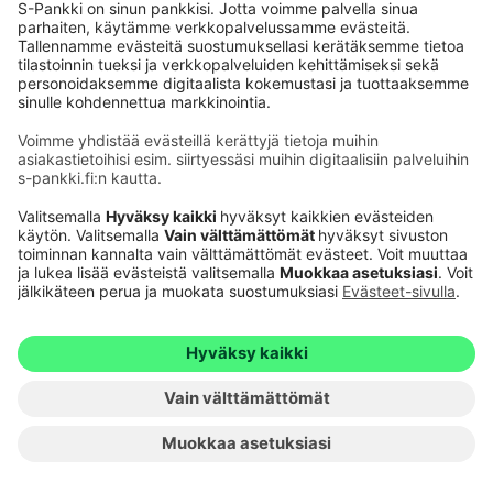
Käyttöehdot
Tietosuoja
Saavutettavuusseloste
Evästeet
Verkkopalvelujen käytön edellytykset
Ehdot ja muut asiakirjat
© S-Pankki
1