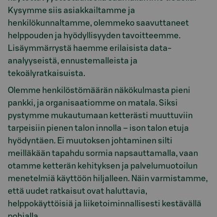
Kysymme siis asiakkailtamme ja
henkilökunnaltamme, olemmeko saavuttaneet
helppouden ja hyödyllisyyden tavoitteemme.
Lisäymmärrystä haemme erilaisista data-
analyyseistä, ennustemalleista ja
tekoälyratkaisuista.
Olemme henkilöstömäärän näkökulmasta pieni
pankki, ja organisaatiomme on matala. Siksi
pystymme mukautumaan ketterästi muuttuviin
tarpeisiin pienen talon innolla – ison talon etuja
hyödyntäen. Ei muutoksen johtaminen silti
meilläkään tapahdu sormia napsauttamalla, vaan
otamme ketterän kehityksen ja palvelumuotoilun
menetelmiä käyttöön hiljalleen. Näin varmistamme,
että uudet ratkaisut ovat haluttavia,
helppokäyttöisiä ja liiketoiminnallisesti kestävällä
pohjalla.