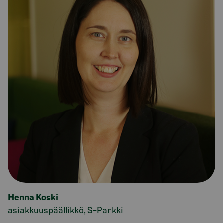
Henna Koski
asiakkuuspäällikkö, S-Pankki