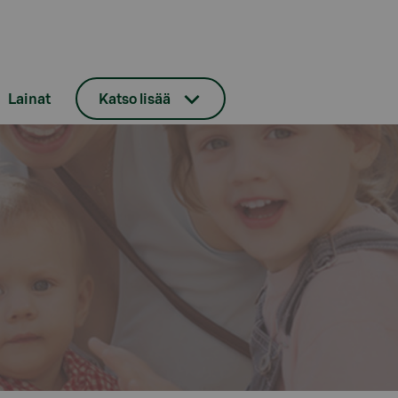
Lainat
Katso lisää