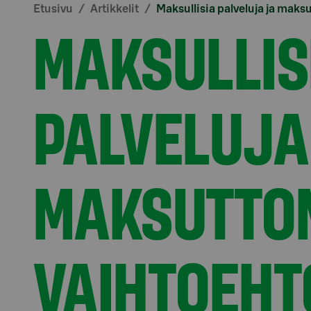
Etusivu
Artikkelit
Maksullisia palveluja ja maks
MAKSULLIS
PALVELUJA
MAKSUTTO
VAIHTOEHT