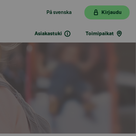
På svenska
Kirjaudu
Asiakastuki
Toimipaikat