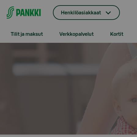
Siirry suoraan sisältöön
Henkilöasiakkaat
Tilit ja maksut
Verkkopalvelut
Kortit