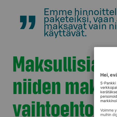
Emme hinnoittel
paketeiksi, vaa
maksavat vain nii
käyttävät.
Maksullisia p
niiden maksu
vaihtoehtoja