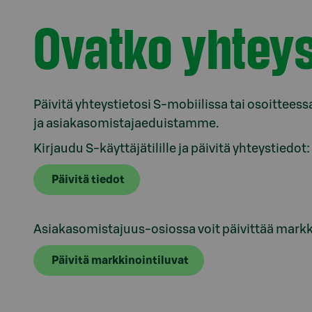
Ovatko yhteys
Päivitä yhteystietosi S-mobiilissa tai osoitteess
ja asiakasomistajaeduistamme.
Kirjaudu S-käyttäjätilille ja päivitä yhteystiedot:
Päivitä tiedot
Asiakasomistajuus-osiossa voit päivittää markk
Päivitä markkinointiluvat