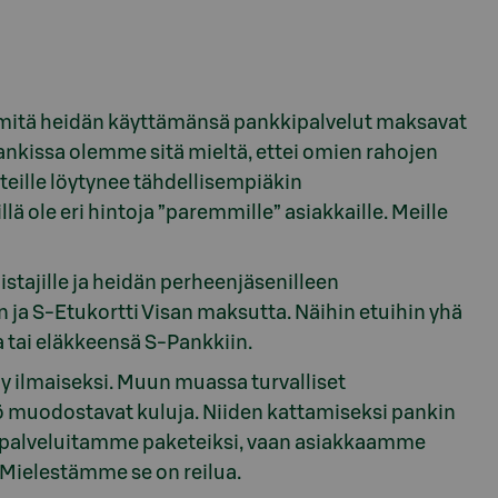
, mitä heidän käyttämänsä pankkipalvelut maksavat
ankissa olemme sitä mieltä, ettei omien rahojen
eille löytynee tähdellisempiäkin
ä ole eri hintoja ”paremmille” asiakkaille. Meille
tajille ja heidän perheenjäsenilleen
n ja S-Etukortti Visan maksutta. Näihin etuihin yhä
a tai eläkkeensä S-Pankkiin.
y ilmaiseksi. Muun muassa turvalliset
ö muodostavat kuluja. Niiden kattamiseksi pankin
e palveluitamme paketeiksi, vaan asiakkaamme
. Mielestämme se on reilua.