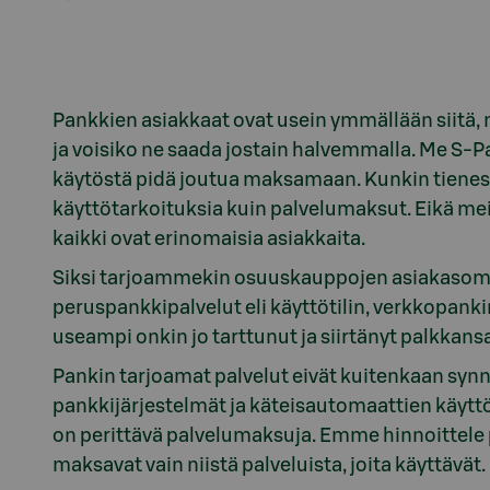
Pankkien asiakkaat ovat usein ymmällään siitä
ja voisiko ne saada jostain halvemmalla. Me S-P
käytöstä pidä joutua maksamaan. Kunkin tienest
käyttötarkoituksia kuin palvelumaksut. Eikä meill
kaikki ovat erinomaisia asiakkaita.
Siksi tarjoammekin osuuskauppojen asiakasomis
peruspankkipalvelut eli käyttötilin, verkkopanki
useampi onkin jo tarttunut ja siirtänyt palkkans
Pankin tarjoamat palvelut eivät kuitenkaan synn
pankkijärjestelmät ja käteisautomaattien käytt
on perittävä palvelumaksuja. Emme hinnoittel
maksavat vain niistä palveluista, joita käyttävät