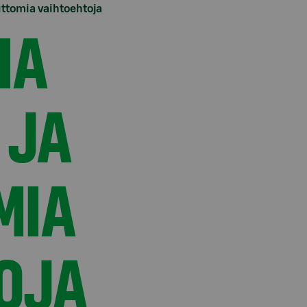
uttomia vaihtoehtoja
IA
 JA
MIA
OJA