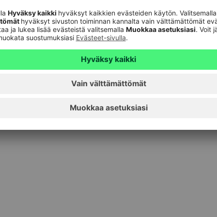
a. Esimerkiksi maaliskuusta alkaen Otto-
u viiteen kertaan kuukaudessa ja S-Tilin saldon ja
maiseksi yli tuhannen S-ryhmän toimipaikan kassalla.
kista tai aina mukana kulkevasta S-mobiilista.
ä sekä -hälytyksiä, jotka toimivat
kseen kaikkia, joita muutokset koskevat.