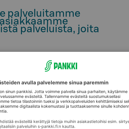
e palveluitamme
n asiakkaamme
stä palveluista, joita
alveluja ja
ttomia