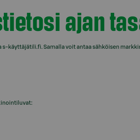
tietosi ajan tas
a s-käyttäjätili.fi. Samalla voit antaa sähköisen markk
inointiluvat: