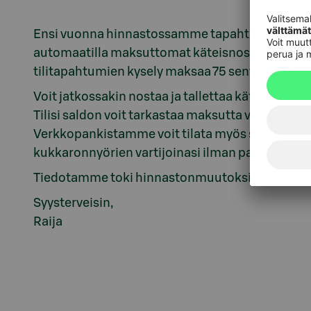
Ensi vuonna hinnastossamme tapahtuu muutoksi
automaatilla maksuttomat käteisnostot on rajatt
tilitapahtumien kysely maksaa 75 senttiä.
Voit jatkossakin nostaa ja tallettaa käteistä il
Tilisi saldon voit tarkastaa maksutta verkkopan
Verkkopankistamme voit tilata myös saldoviestej
kukkaronnyörien vartijoinasi ilman palkkaa.
Tiedotamme toki hinnastonmuutoksista vielä eri
Syysterveisin,
Raija