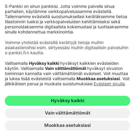
Käyttöehdot
Tietosuoja
Saavutettavuusseloste
Evästeet
Verkkopalvelujen käytön edellytykset
Ehdot ja muut asiakirjat
© S-Pankki
1