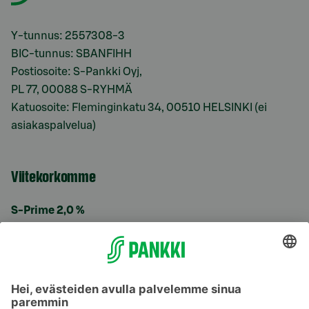
Y-tunnus: 2557308-3
BIC-tunnus: SBANFIHH
Postiosoite: S-Pankki Oyj,
PL 77, 00088 S-RYHMÄ
Katuosoite: Fleminginkatu 34, 00510 HELSINKI (ei
asiakaspalvelua)
Viitekorkomme
S-Prime 2,0 %