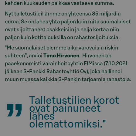
kahden kuukauden palkkaa vastaava summa.
Nyt talletustileillämme on yhteensä 85 miljardia
euroa. Se on lähes yhtä paljon kuin mitä suomalaiset
ovat sijoittaneet osakkeisiin ja neljä kertaa niin
paljon kuin kotitalouksilla on rahastosijoituksia.
”Me suomalaiset olemme aika varovaisia riskin
suhteen”, arvioi
Timo Hirvonen
. Hirvonen on
pääekonomisti varainhoitoyhtiö FIMissä (7.10.2021
jälkeen S-Pankki Rahastoyhtiö Oy), joka hallinnoi
muun muassa kaikkia S-Pankin tarjoamia rahastoja.
Talletustilien korot
ovat painuneet
lähes
olemattomiksi."