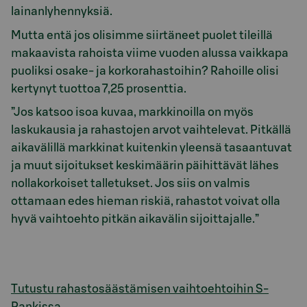
lainanlyhennyksiä.
Mutta entä jos olisimme siirtäneet puolet tileillä
makaavista rahoista viime vuoden alussa vaikkapa
puoliksi osake- ja korkorahastoihin? Rahoille olisi
kertynyt tuottoa 7,25 prosenttia.
”Jos katsoo isoa kuvaa, markkinoilla on myös
laskukausia ja rahastojen arvot vaihtelevat. Pitkällä
aikavälillä markkinat kuitenkin yleensä tasaantuvat
ja muut sijoitukset keskimäärin päihittävät lähes
nollakorkoiset talletukset. Jos siis on valmis
ottamaan edes hieman riskiä, rahastot voivat olla
hyvä vaihtoehto pitkän aikavälin sijoittajalle.”
Tutustu rahastosäästämisen vaihtoehtoihin S-
Pankissa