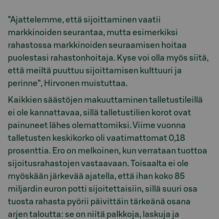
”Ajattelemme, että sijoittaminen vaatii
markkinoiden seurantaa, mutta esimerkiksi
rahastossa markkinoiden seuraamisen hoitaa
puolestasi rahastonhoitaja. Kyse voi olla myös siitä,
että meiltä puuttuu sijoittamisen kulttuuri ja
perinne”, Hirvonen muistuttaa.
Kaikkien säästöjen makuuttaminen talletustileillä
ei ole kannattavaa, sillä talletustilien korot ovat
painuneet lähes olemattomiksi. Viime vuonna
talletusten keskikorko oli vaatimattomat 0,18
prosenttia. Ero on melkoinen, kun verrataan tuottoa
sijoitusrahastojen vastaavaan. Toisaalta ei ole
myöskään järkevää ajatella, että ihan koko 85
miljardin euron potti sijoitettaisiin, sillä suuri osa
tuosta rahasta pyörii päivittäin tärkeänä osana
arjen taloutta: se on niitä palkkoja, laskuja ja