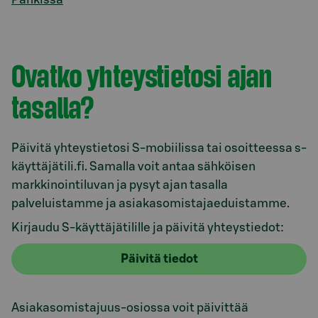
Ovatko yhteystietosi ajan
tasalla?
Päivitä yhteystietosi S-mobiilissa tai osoitteessa s-
käyttäjätili.fi. Samalla voit antaa sähköisen
markkinointiluvan ja pysyt ajan tasalla
palveluistamme ja asiakasomistajaeduistamme.
Kirjaudu S-käyttäjätilille ja päivitä yhteystiedot:
Päivitä tiedot
Asiakasomistajuus-osiossa voit päivittää