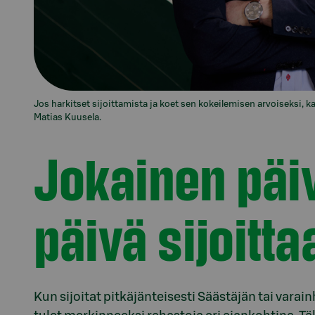
Jos harkitset sijoittamista ja koet sen kokeilemisen arvoiseksi, k
Matias Kuusela.
Jokainen päi
päivä sijoitta
Kun sijoitat pitkäjänteisesti Säästäjän tai vara