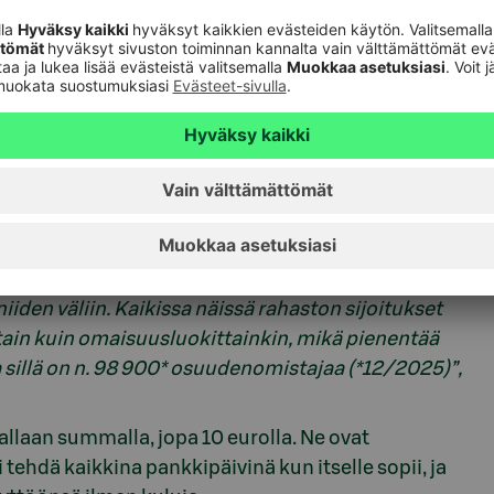
joittaa, sillä rahastonhoitaja huolehtii
littavana on neljä vaihtoehtoa: S-Pankki Varainhoito
ä millaista tuottoa asiakas odottaa ja millaista
hoito 30 edustaa riskien ja tuotto-odotusten
niiden väliin. Kaikissa näissä rahaston sijoitukset
ttain kuin omaisuusluokittainkin, mikä pienentää
a sillä on n. 98 900* osuudenomistajaa (*12/2025)
”,
laan summalla, jopa 10 eurolla. Ne ovat
 tehdä kaikkina pankkipäivinä kun itselle sopii, ja