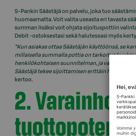
S-Pankin Säästäjä on palvelu, joka tuo säästämis
huomaamatta. Voit valita useasta eri tavasta sääs
summan lisäksi voit ohjata sijoituspottiin valin
Debit -ostoksestasi sekä halutessasi myös ke
”Kun asiakas ottaa Säästäjän käyttöönsä, se kart
millaisella summalla pottia on tarkoitus kuukaus
henkilökohtaisen suunnitelman, ja valitsee sen 
Säästäjä tekee sijoittamisen erittäin helpoksi, ja 
kertoo.
2. Varainhoit
tuottopotenti