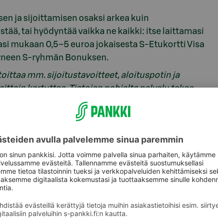
en ja sijoittamisen osaksi arkea kuin
tää, tai hyödyntää vaikka ne kaikki: itse laittamasi
tasi mukaan 0,5–5 euroa jokaisesta S-Etukortti Visa
rtyneen S-ryhmän Bonuksen.
oittaa mm. sijoitustavoitteet, aloituspotin ja
ittain kartuttaa. Tietojen pohjalta palvelu tekee
perusteella painotuksen kahden rahaston välillä
siksi sillä onkin jo yli 100 000 käyttäjää”,
Kuusela
orahastoilla
aalia sopivalla