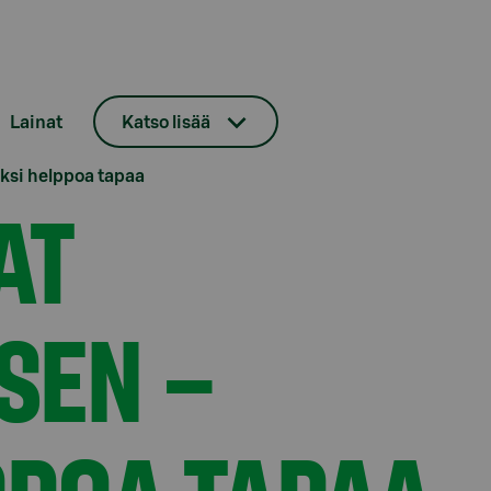
Lainat
Katso lisää
aksi helppoa tapaa
AT
SEN –