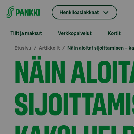
Siirry suoraan sisältöön
Henkilöasiakkaat
Tilit ja maksut
Verkkopalvelut
Kortit
Etusivu
Artikkelit
Näin aloitat sijoittamisen – k
NÄIN ALOIT
SIJOITTAMI