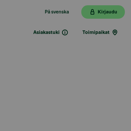
På svenska
Kirjaudu
Asiakastuki
Toimipaikat