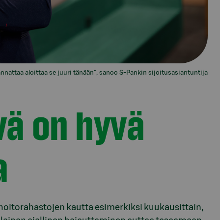
annattaa aloittaa se juuri tänään", sanoo S-Pankin sijoitusasiantuntija
vä on hyvä
a
inhoitorahastojen kautta esimerkiksi kuukausittain,