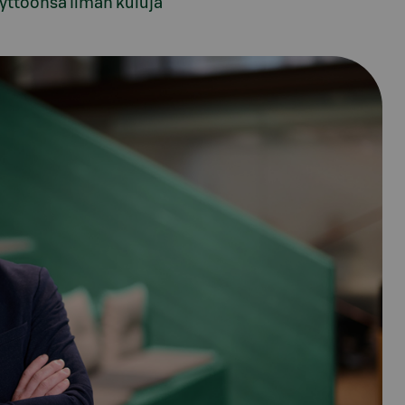
yttöönsä ilman kuluja