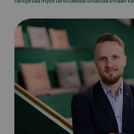
rahoja saa myös tarvittaessa lunastaa omaan kä