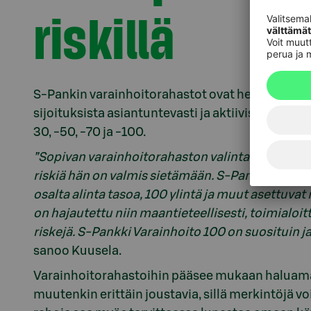
riskillä
S-Pankin varainhoitorahastot ovat helppo tapa si
sijoituksista asiantuntevasti ja aktiivisesti. Va
30, -50, -70 ja -100.
”Sopivan varainhoitorahaston valinta riippuu siit
riskiä hän on valmis sietämään. S-Pankki Varain
osalta alinta tasoa, 100 ylintä ja muut asettuvat 
on hajautettu niin maantieteellisesti, toimialoi
riskejä. S-Pankki Varainhoito 100 on suosituin j
sanoo Kuusela.
Varainhoitorahastoihin pääsee mukaan haluamal
muutenkin erittäin joustavia, sillä merkintöjä voi