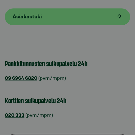
Asiakastuki
Pankkitunnusten sulkupalvelu 24h
09 6964 6820
(pvm/mpm)
Korttien sulkupalvelu 24h
020 333
(pvm/mpm)