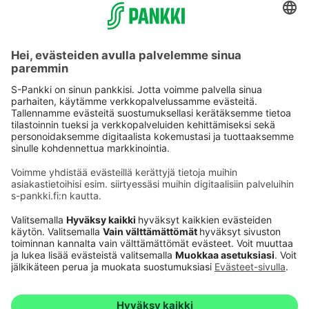
Käyttöehdot
Tietosuoja
Saavutettavuusseloste
Evästeet
Verkkopalvelujen käytön edellytykset
Ehdot ja muut asiakirjat