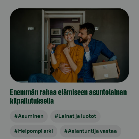
Enemmän rahaa elämiseen asuntolainan
kilpailutuksella
#Asuminen
#Lainat ja luotot
#Helpompi arki
#Asiantuntija vastaa