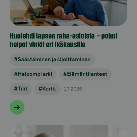
Huolehdi lapsen raha-asioista – poimi
helpot vinkit eri ikäkausille
#Säästäminen ja sijoittaminen
#Helpompi arki
#Elämäntilanteet
#Tilit
#Kortit
1.7.2026