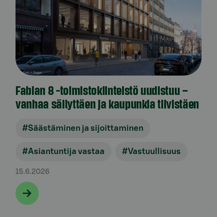
Fabian 8 -toimistokiinteistö uudistuu –
vanhaa säilyttäen ja kaupunkia tiivistäen
#Säästäminen ja sijoittaminen
#Asiantuntija vastaa
#Vastuullisuus
15.6.2026