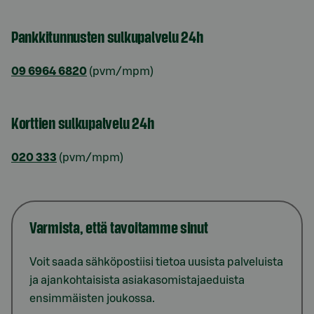
Pankkitunnusten sulkupalvelu 24h
09 6964 6820
(pvm/mpm)
Korttien sulkupalvelu 24h
020 333
(pvm/mpm)
Varmista, että tavoitamme sinut
Voit saada sähköpostiisi tietoa uusista palveluista
ja ajankohtaisista asiakasomistajaeduista
ensimmäisten joukossa.