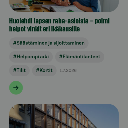
Huolehdi lapsen raha-asioista – poimi
helpot vinkit eri ikäkausille
#Säästäminen ja sijoittaminen
#Helpompi arki
#Elämäntilanteet
#Tilit
#Kortit
1.7.2026