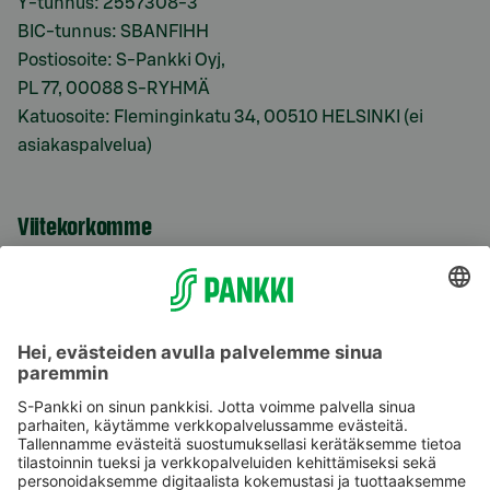
Y-tunnus: 2557308-3
BIC-tunnus: SBANFIHH
Postiosoite: S-Pankki Oyj,
PL 77, 00088 S-RYHMÄ
Katuosoite: Fleminginkatu 34, 00510 HELSINKI (ei
asiakaspalvelua)
Viitekorkomme
S-Prime 2,0 %