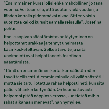
”Ensimmäinen kurssi olisi ehkä mahdollinen jo tänä
vuonna. Voi tosin olla, että odotan vielä vuoden ja
lähden kerralla pidemmäksi aikaa. Sitten voisin
suorittaa kaikki kurssit samalla reissulla”, Josefina
pohtii.
Itselle sopivan säästämistavan löytyminen on
helpottanut urakkaa ja tehnyt unelmasta
käsinkosketeltavan. Selkeä tavoite ja siitä
unelmointi ovat helpottaneet Josefinan
säästämistä.
”Tämä on ensimmäinen kerta, kun säästän näin
tavoitteellisesti. Aiemmin minulla oli kyllä säästötili,
mutta sieltä tuli otettua rahaa helposti heti, kun sitä
pääsi vähänkin kertymään. On huomattavasti
helpompi pitää näppinsä erossa, kun tietää mihin
rahat aikanaan menevät”, hän hymyilee.