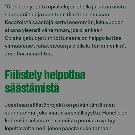
”Olen tehnyt töitä opiskelujen ohella ja laitan niistä
saamiani tuloja säästöön tilanteen mukaan.
Kesätöistä säästöjä kertyi enemmän, lukuvuoden
aikana yleensä vähemmän, jos ollenkaan.
Opiskelijabudjettiin tottuneena on helppo laittaa
ylimääräiset rahat sivuun ja elellä kuten ennenkin”,
Josefina naurahtaa.
Fiilistely helpottaa
säästämistä
Josefinan säästöprojekti on pitkän tähtäimen
suunnitelma, joka vaatii kärsivällisyyttä. Hänelle on
kuitenkin selvää, että pienistä puroista syntyy
lopulta valtameri, johon päästä sukeltamaan.