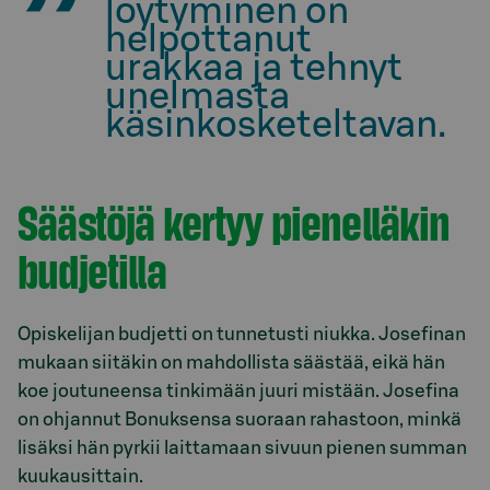
löytyminen on
helpottanut
urakkaa ja tehnyt
unelmasta
käsinkosketeltavan.
Säästöjä kertyy pienelläkin
budjetilla
Opiskelijan budjetti on tunnetusti niukka. Josefinan
mukaan siitäkin on mahdollista säästää, eikä hän
koe joutuneensa tinkimään juuri mistään. Josefina
on ohjannut Bonuksensa suoraan rahastoon, minkä
lisäksi hän pyrkii laittamaan sivuun pienen summan
kuukausittain.