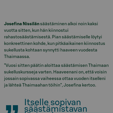
Josefina Nissilän
säästäminen alkoi noin kaksi
vuotta sitten, kun hän kiinnostui
rahastosäästämisestä. Pian säästämiselle löytyi
konkreettinen kohde, kun pitkäaikainen kiinnostus
sukellusta kohtaan synnytti haaveen vuodesta
Thaimaassa.
”Vuosi sitten päätin aloittaa säästämisen Thaimaan
sukelluskursseja varten. Haaveenani on, että voisin
jossain sopivassa vaiheessa ottaa vuoden itselleni
ja lähteä Thaimaahan töihin”, Josefina kertoo.
Itselle sopivan
säästämistavan