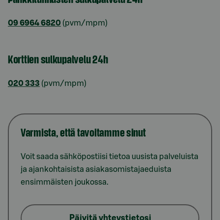
09 6964 6820
(pvm/mpm)
Korttien sulkupalvelu 24h
020 333
(pvm/mpm)
Varmista, että tavoitamme sinut
Voit saada sähköpostiisi tietoa uusista palveluista
ja ajankohtaisista asiakasomistajaeduista
ensimmäisten joukossa.
Päivitä yhteystietosi