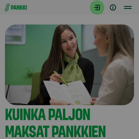
Siirry suoraan sisältöön
Artikkelit
KUINKA PALJON
MAKSAT PANKKIEN