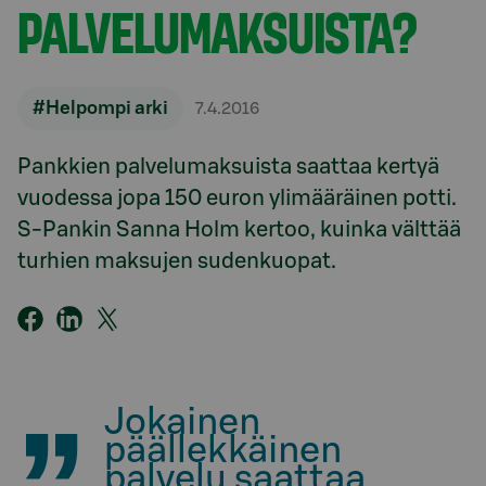
PALVELUMAKSUISTA?
#Helpompi arki
7.4.2016
Pankkien palvelumaksuista saattaa kertyä
vuodessa jopa 150 euron ylimääräinen potti.
S-Pankin Sanna Holm kertoo, kuinka välttää
turhien maksujen sudenkuopat.
Jokainen
päällekkäinen
palvelu saattaa