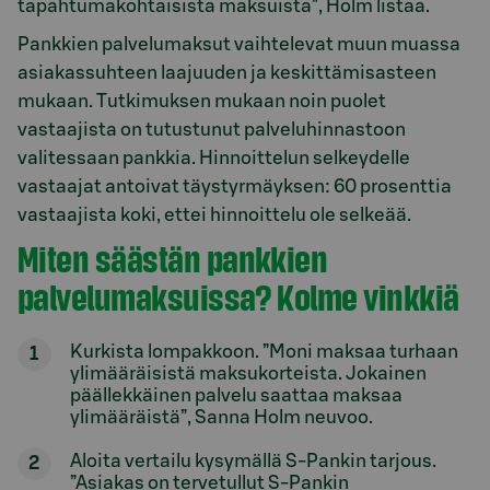
tapahtumakohtaisista maksuista", Holm listaa.
Pankkien palvelumaksut vaihtelevat muun muassa
asiakassuhteen laajuuden ja keskittämisasteen
mukaan. Tutkimuksen mukaan noin puolet
vastaajista on tutustunut palveluhinnastoon
valitessaan pankkia. Hinnoittelun selkeydelle
vastaajat antoivat täystyrmäyksen: 60 prosenttia
vastaajista koki, ettei hinnoittelu ole selkeää.
Miten säästän pankkien
palvelumaksuissa? Kolme vinkkiä
Kurkista lompakkoon. ”Moni maksaa turhaan
ylimääräisistä maksukorteista. Jokainen
päällekkäinen palvelu saattaa maksaa
ylimääräistä”, Sanna Holm neuvoo.
Aloita vertailu kysymällä S-Pankin tarjous.
”Asiakas on tervetullut S-Pankin