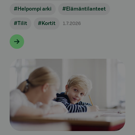
#Helpompi arki
#Elämäntilanteet
#Tilit
#Kortit
1.7.2026