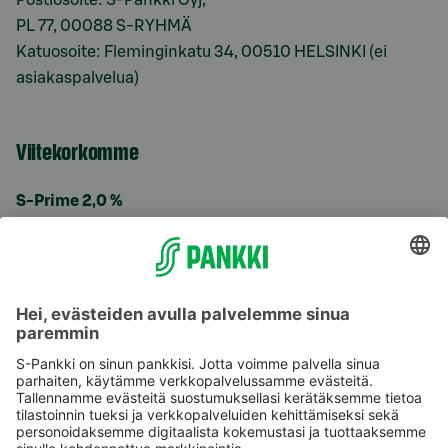
PL 77, 00088 S-RYHMÄ
Katuosoite: Fleminginkatu 34, 00510 HELSINKI (ei
asiakaspalvelua)
Viitekorkomme
S-Prime 2,0 %
Käyttöehdot