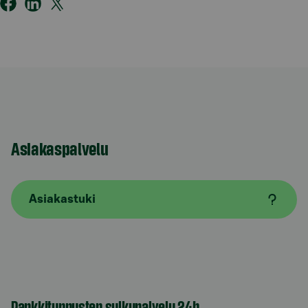
Asiakaspalvelu
Asiakastuki
Pankkitunnusten sulkupalvelu 24h