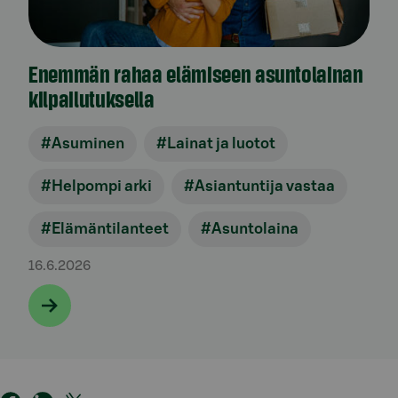
Enemmän rahaa elämiseen asuntolainan
kilpailutuksella
#Asuminen
#Lainat ja luotot
#Helpompi arki
#Asiantuntija vastaa
#Elämäntilanteet
#Asuntolaina
16.6.2026