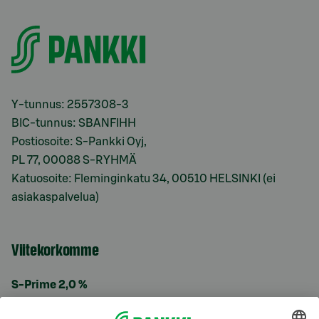
Y-tunnus: 2557308-3
BIC-tunnus: SBANFIHH
Postiosoite: S-Pankki Oyj,
PL 77, 00088 S-RYHMÄ
Katuosoite: Fleminginkatu 34, 00510 HELSINKI (ei
asiakaspalvelua)
Viitekorkomme
S-Prime 2,0 %