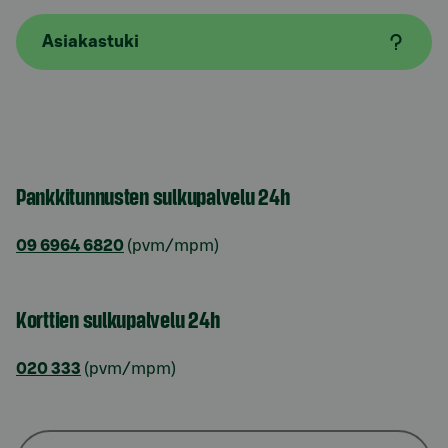
Asiakastuki
Pankkitunnusten sulkupalvelu 24h
09 6964 6820
(pvm/mpm)
Korttien sulkupalvelu 24h
020 333
(pvm/mpm)