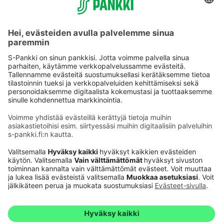
Käyttöehdot
Tietosuoja
Saavutettavuusseloste
Evästeet
Verkkopalvelujen käytön edellytykset
Ehdot ja muut asiakirjat