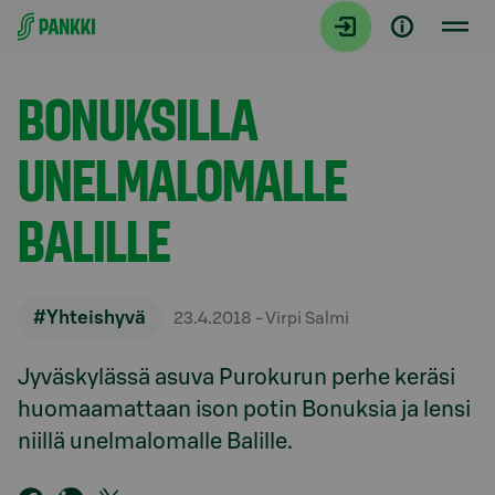
Siirry suoraan sisältöön
Artikkelit
BONUKSILLA
UNELMALOMALLE
BALILLE
#Yhteishyvä
23.4.2018
- Virpi Salmi
Jyväskylässä asuva Purokurun perhe keräsi
huomaamattaan ison potin Bonuksia ja lensi
niillä unelmalomalle Balille.