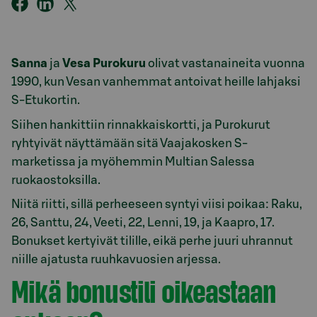
Sanna
ja
Vesa Purokuru
olivat vastanaineita vuonna
1990, kun Vesan vanhemmat antoivat heille lahjaksi
S-Etukortin.
Siihen hankittiin rinnakkaiskortti, ja Purokurut
ryhtyivät näyttämään sitä Vaajakosken S-
marketissa ja myöhemmin Multian Salessa
ruokaostoksilla.
Niitä riitti, sillä perheeseen syntyi viisi poikaa: Raku,
26, Santtu, 24, Veeti, 22, Lenni, 19, ja Kaapro, 17.
Bonukset kertyivät tilille, eikä perhe juuri uhrannut
niille ajatusta ruuhkavuosien arjessa.
Mikä bonustili oikeastaan