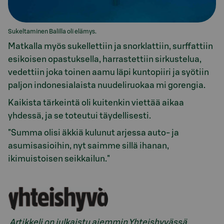
Sukeltaminen Balilla oli elämys.
Matkalla myös sukellettiin ja snorklattiin, surffattiin
esikoisen opastuksella, harrastettiin sirkustelua,
vedettiin joka toinen aamu läpi kuntopiiri ja syötiin
paljon indonesialaista nuudeliruokaa mi gorengia.
Kaikista tärkeintä oli kuitenkin viettää aikaa
yhdessä, ja se toteutui täydellisesti.
"Summa olisi äkkiä kulunut arjessa auto- ja
asumisasioihin, nyt saimme sillä ihanan,
ikimuistoisen seikkailun."
Artikkeli on julkaistu aiemmin Yhteishyvässä