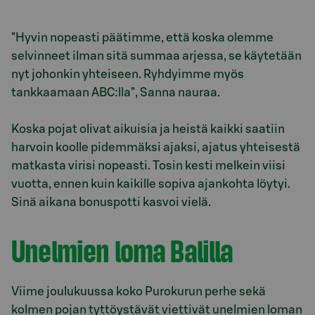
"Hyvin nopeasti päätimme, että koska olemme
selvinneet ilman sitä summaa arjessa, se käytetään
nyt johonkin yhteiseen. Ryhdyimme myös
tankkaamaan ABC:lla", Sanna nauraa.
Koska pojat olivat aikuisia ja heistä kaikki saatiin
harvoin koolle pidemmäksi ajaksi, ajatus yhteisestä
matkasta virisi nopeasti. Tosin kesti melkein viisi
vuotta, ennen kuin kaikille sopiva ajankohta löytyi.
Sinä aikana bonuspotti kasvoi vielä.
Unelmien loma Balilla
Viime joulukuussa koko Purokurun perhe sekä
kolmen pojan tyttöystävät viettivät unelmien loman