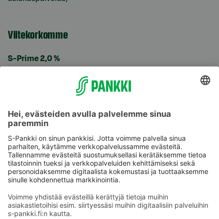
Viitekorkomme
S-Prime 2,0 %
Käyttöehdot
Tietosuoja
Saavutettavuusseloste