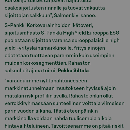
Korkosijoitukset tarjoavat hajautusta
osakesijoitusten rinnalle ja tuovat vakautta
sijoittajan salkkuun", Salmenkivi sanoo.
S-Pankki Korkovarainhoidon ikätoveri,
sijoitusrahasto S-Pankki High Yield Eurooppa ESG
puolestaan sijoittaa varansa eurooppalaisille high
yield -yrityslainamarkkinoille. Yrityslainojen
odotetaan tuottavan paremmin kuin useimpien
muiden korkosegmenttien. Rahaston
salkunhoitajana toimii
Pekka Siltala
.
"Varauduimme nyt tapahtuneeseen
markkinatunnelmaan muutokseen hyvissä ajoin
matalan riskiprofiilin avulla. Rahasto onkin ollut
verrokkiryhmässään suhteellinen voittaja viimeisen
parin vuoden aikana. Tästä eteenpäinkin
markkinoilla voidaan nähdä tuulisempia aikoja
hintavaihteluineen. Tavoitteenamme on pitää riskit