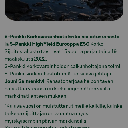
S-Pankki Korkovarainhoito Erikoissijoitusrahasto
ja
S-Pankki High Yield Eurooppa ESG
Korko
Sijoitusrahasto täyttivät 15 vuotta perjantaina 19.
maaliskuuta 2022.
S-Pankki Korkovarainhoidon salkunhoitajana toimii
S-Pankin korkorahastotiimiä luotsaava johtaja
Jouni Salmenkivi
. Rahasto tarjoaa helpon tavan
hajauttaa varansa eri korkosegmenttien välillä
markkinatilanteen mukaan.
"Kuluva vuosi on muistuttanut meille kaikille, kuinka
tärkeää sijoittajan on varautua myös
myrskyisempiin päiviin markkinoilla.