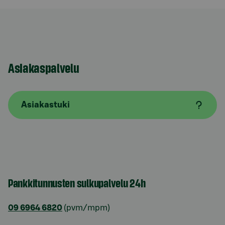
Asiakaspalvelu
Asiakastuki
Pankkitunnusten sulkupalvelu 24h
09 6964 6820
(pvm/mpm)