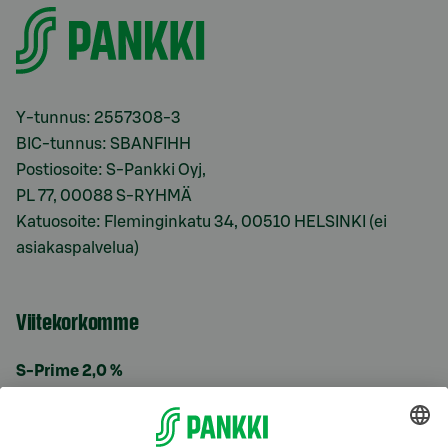
Y-tunnus: 2557308-3
BIC-tunnus: SBANFIHH
Postiosoite: S-Pankki Oyj,
PL 77, 00088 S-RYHMÄ
Katuosoite: Fleminginkatu 34, 00510 HELSINKI (ei
asiakaspalvelua)
Viitekorkomme
S-Prime 2,0 %