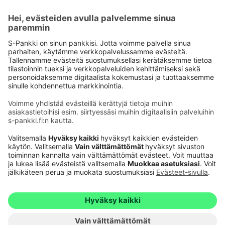
Käyttöehdot
Tietosuoja
Saavutettavuusseloste
Evästeet
Verkkopalvelujen käytön edellytykset
Ehdot ja muut asiakirjat
© S-Pankki