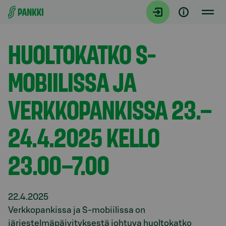
Siirry suoraan sisältöön
Tiedotteet
HUOLTOKATKO S-
MOBIILISSA JA
VERKKOPANKISSA 23.–
24.4.2025 KELLO
23.00–7.00
22.4.2025
Verkkopankissa ja S-mobiilissa on
järjestelmäpäivityksestä johtuva huoltokatko