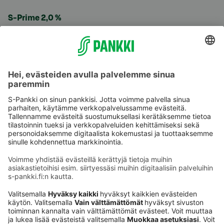
S-Prime 2,0 %
Käyttöehdot
Tietosuoja
Saavutettavuusseloste
Evästeet
Verkkopalvelujen käytön edellytykset