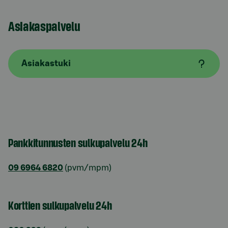
Asiakaspalvelu
Asiakastuki
Pankkitunnusten sulkupalvelu 24h
09 6964 6820
(pvm/mpm)
Korttien sulkupalvelu 24h