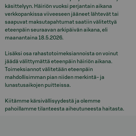
käsittelyyn. Häiriön vuoksi perjantain aikana
verkkopankissa viiveeseen jääneet lähtevät tai
saapuvat maksutapahtumat saatiin välitettyä
eteenpäin seuraavan arkipäivän aikana, eli
maanantaina 18.5.2026.
Lisäksi osa rahastotoimeksiannoista on voinut
jäädä välittymättä eteenpäin häiriön aikana.
Toimeksiannot välitetään eteenpäin
mahdollisimman pian niiden merkintä- ja
lunastusaikojen puitteissa.
Kiitämme kärsivällisyydestä ja olemme
pahoillamme tilanteesta aiheutuneesta haitasta.