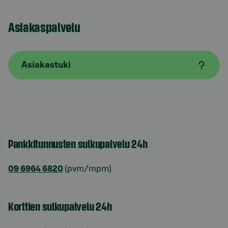
Asiakaspalvelu
Asiakastuki
Pankkitunnusten sulkupalvelu 24h
09 6964 6820
(pvm/mpm)
Korttien sulkupalvelu 24h