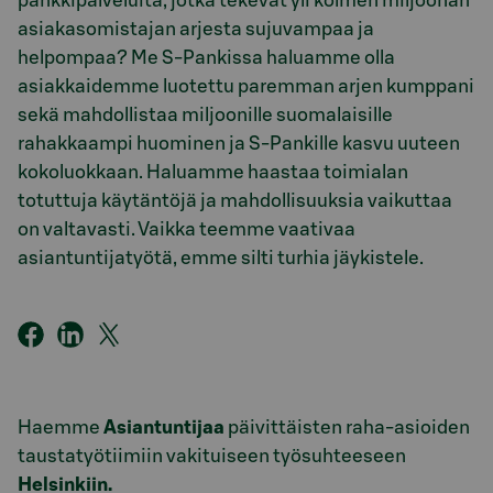
pankkipalveluita, jotka tekevät yli kolmen miljoonan
asiakasomistajan arjesta sujuvampaa ja
helpompaa? Me S-Pankissa haluamme olla
asiakkaidemme luotettu paremman arjen kumppani
sekä mahdollistaa miljoonille suomalaisille
rahakkaampi huominen ja S-Pankille kasvu uuteen
kokoluokkaan. Haluamme haastaa toimialan
totuttuja käytäntöjä ja mahdollisuuksia vaikuttaa
on valtavasti. Vaikka teemme vaativaa
asiantuntijatyötä, emme silti turhia jäykistele.
Haemme
Asiantuntijaa
päivittäisten raha-asioiden
taustatyötiimiin vakituiseen työsuhteeseen
Helsinkiin.