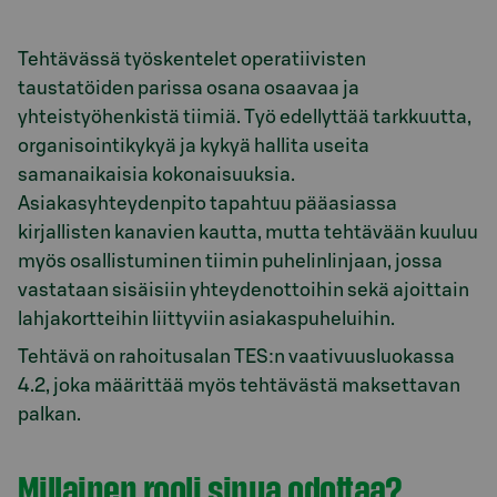
Tehtävässä työskentelet operatiivisten
taustatöiden parissa osana osaavaa ja
yhteistyöhenkistä tiimiä. Työ edellyttää tarkkuutta,
organisointikykyä ja kykyä hallita useita
samanaikaisia kokonaisuuksia.
Asiakasyhteydenpito tapahtuu pääasiassa
kirjallisten kanavien kautta, mutta tehtävään kuuluu
myös osallistuminen tiimin puhelinlinjaan, jossa
vastataan sisäisiin yhteydenottoihin sekä ajoittain
lahjakortteihin liittyviin asiakaspuheluihin.
Tehtävä on rahoitusalan TES:n vaativuusluokassa
4.2, joka määrittää myös tehtävästä maksettavan
palkan.
Millainen rooli sinua odottaa?