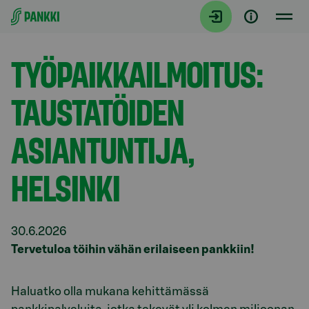
Siirry suoraan sisältöön
Tiedotteet
TYÖPAIKKAILMOITUS:
TAUSTATÖIDEN
ASIANTUNTIJA,
HELSINKI
30.6.2026
Tervetuloa töihin vähän erilaiseen pankkiin!
Haluatko olla mukana kehittämässä