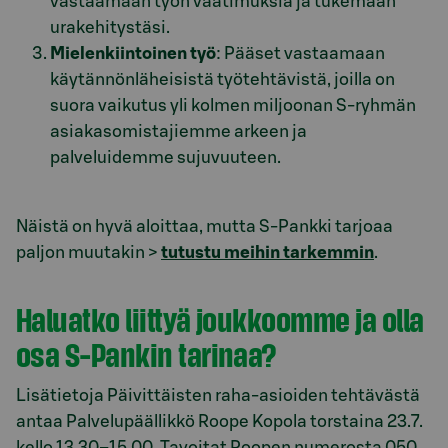
vastaamaan työn vaatimuksia ja tukemaan
urakehitystäsi.
Mielenkiintoinen työ
: Pääset vastaamaan
käytännönläheisistä työtehtävistä, joilla on
suora vaikutus yli kolmen miljoonan S-ryhmän
asiakasomistajiemme arkeen ja
palveluidemme sujuvuuteen.
Näistä on hyvä aloittaa, mutta S-Pankki tarjoaa
paljon muutakin >
tutustu meihin tarkemmin
.
Haluatko liittyä joukkoomme ja olla
osa S-Pankin tarinaa?
Lisätietoja Päivittäisten raha-asioiden tehtävästä
antaa Palvelupäällikkö Roope Kopola torstaina 23.7.
kello 13.30–15.00. Tavoitat Roopen numerosta 050