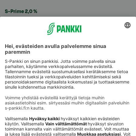
S-Prime 2,0 %
Käyttöehdot
Tietosuoja
Saavutettavuusseloste
Evästeet
Verkkopalvelujen käytön edellytykset