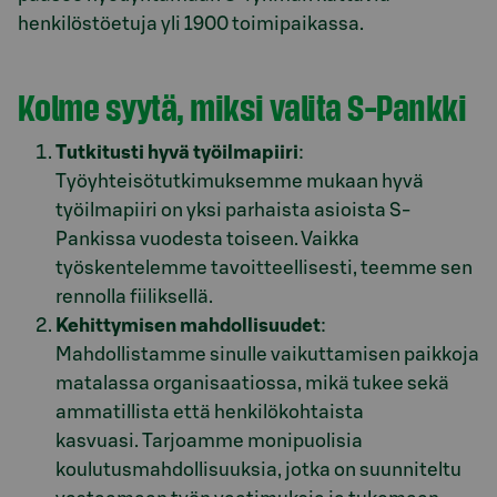
henkilöstöetuja yli 1900 toimipaikassa.
Kolme syytä, miksi valita S-Pankki
Tutkitusti hyvä työilmapiiri
:
Työyhteisötutkimuksemme mukaan hyvä
työilmapiiri on yksi parhaista asioista S-
Pankissa vuodesta toiseen. Vaikka
työskentelemme tavoitteellisesti, teemme sen
rennolla fiiliksellä.
Kehittymisen mahdollisuudet
:
Mahdollistamme sinulle vaikuttamisen paikkoja
matalassa organisaatiossa, mikä tukee sekä
ammatillista että henkilökohtaista
kasvuasi. Tarjoamme monipuolisia
koulutusmahdollisuuksia, jotka on suunniteltu