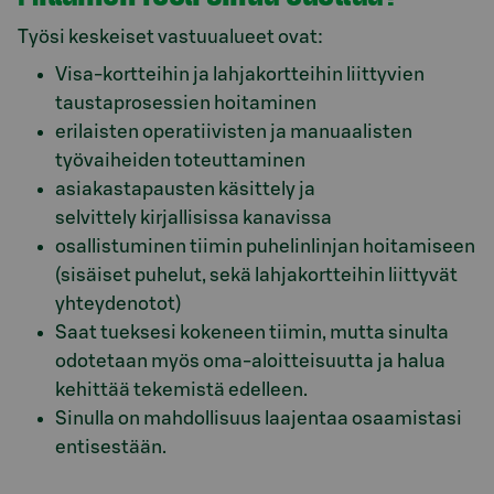
Työsi keskeiset vastuualueet ovat:
Visa-kortteihin ja lahjakortteihin liittyvien
taustaprosessien hoitaminen
erilaisten operatiivisten ja manuaalisten
työvaiheiden toteuttaminen
asiakastapausten käsittely ja
selvittely kirjallisissa kanavissa
osallistuminen tiimin puhelinlinjan hoitamiseen
(sisäiset puhelut, sekä lahjakortteihin liittyvät
yhteydenotot)
Saat tueksesi kokeneen tiimin, mutta sinulta
odotetaan myös oma-aloitteisuutta ja halua
kehittää tekemistä edelleen.
Sinulla on mahdollisuus laajentaa osaamistasi
entisestään.