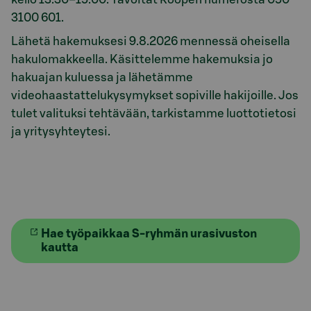
3100 601.
Lähetä hakemuksesi 9.8.2026 mennessä oheisella
hakulomakkeella. Käsittelemme hakemuksia jo
hakuajan kuluessa ja lähetämme
videohaastattelukysymykset sopiville hakijoille. Jos
tulet valituksi tehtävään, tarkistamme luottotietosi
ja yritysyhteytesi.
Hae työpaikkaa S-ryhmän urasivuston
kautta