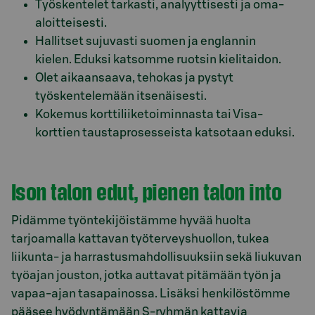
Työskentelet tarkasti, analyyttisesti ja oma-
aloitteisesti.
Hallitset sujuvasti suomen ja englannin
kielen. Eduksi katsomme ruotsin kielitaidon.
Olet aikaansaava, tehokas ja pystyt
työskentelemään itsenäisesti.
Kokemus korttiliiketoiminnasta tai Visa-
korttien taustaprosesseista katsotaan eduksi.
Ison talon edut, pienen talon into
Pidämme työntekijöistämme hyvää huolta
tarjoamalla kattavan työterveyshuollon, tukea
liikunta- ja harrastusmahdollisuuksiin sekä liukuvan
työajan jouston, jotka auttavat pitämään työn ja
vapaa-ajan tasapainossa. Lisäksi henkilöstömme
pääsee hyödyntämään S-ryhmän kattavia