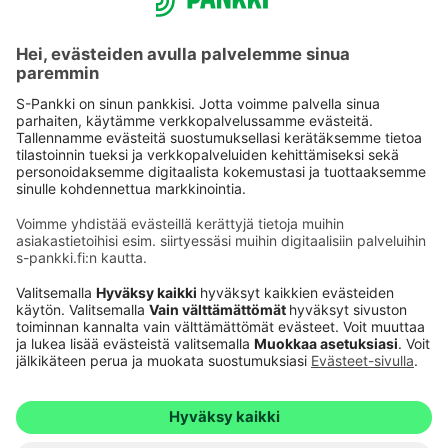
Käyttöehdot
Tietosuoja
Saavutettavuusseloste
Evästeet
Verkkopalvelujen käytön edellytykset
Ehdot ja muut asiakirjat