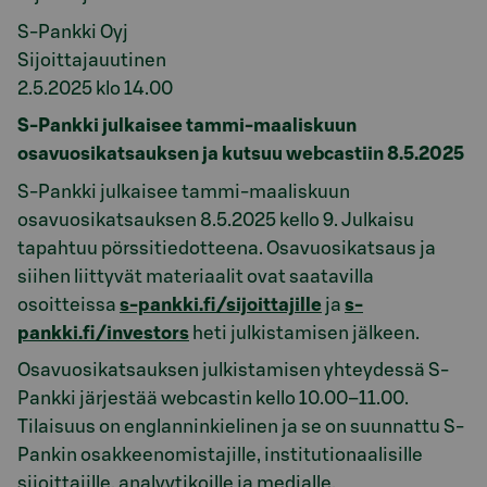
S-Pankki Oyj
Sijoittajauutinen
2.5.2025 klo 14.00
S-Pankki julkaisee tammi-maaliskuun
osavuosikatsauksen ja kutsuu webcastiin 8.5.2025
S-Pankki julkaisee tammi-maaliskuun
osavuosikatsauksen 8.5.2025 kello 9. Julkaisu
tapahtuu pörssitiedotteena. Osavuosikatsaus ja
siihen liittyvät materiaalit ovat saatavilla
osoitteissa
s-pankki.fi/sijoittajille
ja
s-
pankki.fi/investors
heti julkistamisen jälkeen.
Osavuosikatsauksen julkistamisen yhteydessä S-
Pankki järjestää webcastin kello 10.00–11.00.
Tilaisuus on englanninkielinen ja se on suunnattu S-
Pankin osakkeenomistajille, institutionaalisille
sijoittajille, analyytikoille ja medialle.