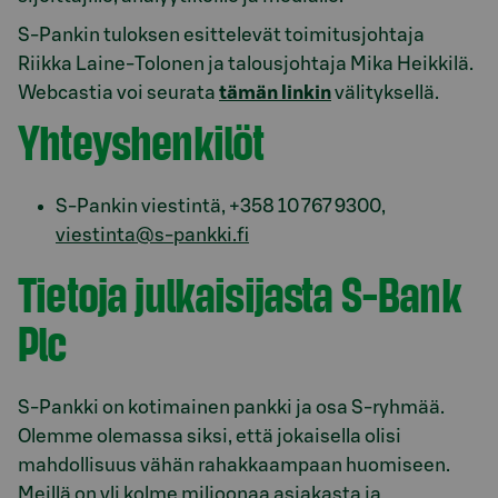
S-Pankin tuloksen esittelevät toimitusjohtaja
Riikka Laine-Tolonen ja talousjohtaja Mika Heikkilä.
Webcastia voi seurata
tämän linkin
välityksellä.
Yhteyshenkilöt
S-Pankin viestintä, +358 10 767 9300,
viestinta@s-pankki.fi
Tietoja julkaisijasta S-Bank
Plc
S-Pankki on kotimainen pankki ja osa S-ryhmää.
Olemme olemassa siksi, että jokaisella olisi
mahdollisuus vähän rahakkaampaan huomiseen.
Meillä on yli kolme miljoonaa asiakasta ja