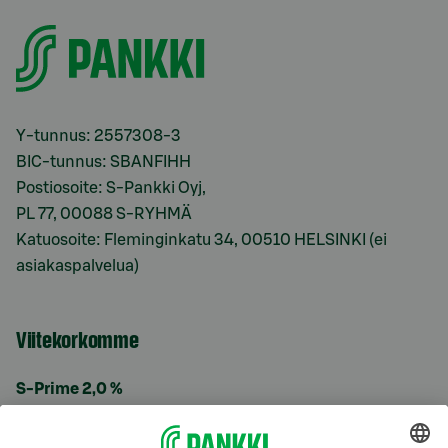
Y-tunnus: 2557308-3
BIC-tunnus: SBANFIHH
Postiosoite: S-Pankki Oyj,
PL 77, 00088 S-RYHMÄ
Katuosoite: Fleminginkatu 34, 00510 HELSINKI (ei
asiakaspalvelua)
Viitekorkomme
S-Prime 2,0 %