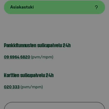
Asiakastuki
Pankkitunnusten sulkupalvelu 24h
09 6964 6820
(pvm/mpm)
Korttien sulkupalvelu 24h
020 333
(pvm/mpm)