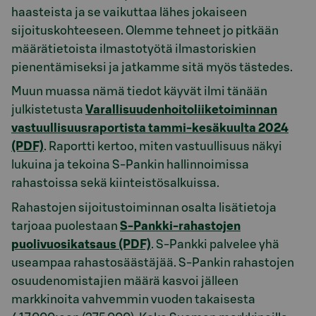
haasteista ja se vaikuttaa lähes jokaiseen
sijoituskohteeseen. Olemme tehneet jo pitkään
määrätietoista ilmastotyötä ilmastoriskien
pienentämiseksi ja jatkamme sitä myös tästedes.
Muun muassa nämä tiedot käyvät ilmi tänään
julkistetusta
Varallisuudenhoitoliiketoiminnan
vastuullisuusraportista tammi-kesäkuulta 2024
(PDF)
. Raportti kertoo, miten vastuullisuus näkyi
lukuina ja tekoina S-Pankin hallinnoimissa
rahastoissa sekä kiinteistösalkuissa.
Rahastojen sijoitustoiminnan osalta lisätietoja
tarjoaa puolestaan
S-Pankki-rahastojen
puolivuosikatsaus (PDF)
. S-Pankki palvelee yhä
useampaa rahastosäästäjää. S-Pankin rahastojen
osuudenomistajien määrä kasvoi jälleen
markkinoita vahvemmin vuoden takaisesta