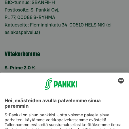
BIC-tunnus: SBANFIHH
Postiosoite: S-Pankki Oyj,
PL 77, 00088 S-RYHMÄ
Katuosoite: Fleminginkatu 34, 00510 HELSINKI (ei
asiakaspalvelua)
Viitekorkomme
S-Prime 2,0 %