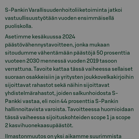
S-Pankin Varallisuudenhoitoliiketoiminta jatkoi
vastuullisuustyötään vuoden ensimmäisellä
puoliskolla.
Asetimme kesäkuussa 2024
päästövähennystavoitteen, jonka mukaan
sitoudumme vähentämään päästöjä 50 prosenttia
vuoteen 2030 mennessä vuoden 2019 tasoon
verrattuna. Tavoite kattaa tässä vaiheessa sellaiset
suoraan osakkeisiin ja yritysten joukkovelkakirjoihin
sijoittavat rahastot sekä näihin sijoittavat
yhdistelmärahastot, joiden salkunhoidosta S-
Pankki vastaa, eli noin 44 prosenttia S-Pankin
hallinnoitavista varoista. Tavoitteessa huomioidaan
tässä vaiheessa sijoituskohteiden scope 1 ja scope
2 kasvihuonekaasupäästöt.
Ilmastonmuutos on yksi aikamme suurimmista