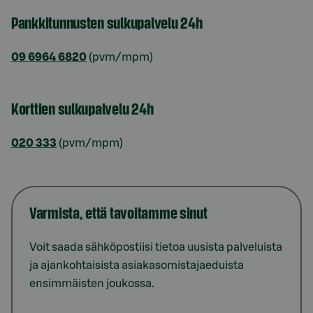
Pankkitunnusten sulkupalvelu 24h
09 6964 6820
(pvm/mpm)
Korttien sulkupalvelu 24h
020 333
(pvm/mpm)
Varmista, että tavoitamme sinut
Voit saada sähköpostiisi tietoa uusista palveluista
ja ajankohtaisista asiakasomistajaeduista
ensimmäisten joukossa.