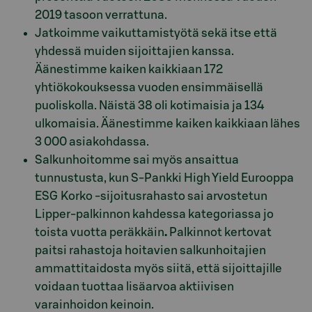
2019 tasoon verrattuna.
Jatkoimme vaikuttamistyötä sekä itse että
yhdessä muiden sijoittajien kanssa.
Äänestimme kaiken kaikkiaan 172
yhtiökokouksessa vuoden ensimmäisellä
puoliskolla. Näistä 38 oli kotimaisia ja 134
ulkomaisia. Äänestimme kaiken kaikkiaan lähes
3 000 asiakohdassa.
Salkunhoitomme sai myös ansaittua
tunnustusta, kun S-Pankki High Yield Eurooppa
ESG Korko -sijoitusrahasto sai arvostetun
Lipper-palkinnon kahdessa kategoriassa jo
toista vuotta peräkkäin
.
Palkinnot kertovat
paitsi rahastoja hoitavien salkunhoitajien
ammattitaidosta myös siitä, että sijoittajille
voidaan tuottaa lisäarvoa aktiivisen
varainhoidon keinoin.