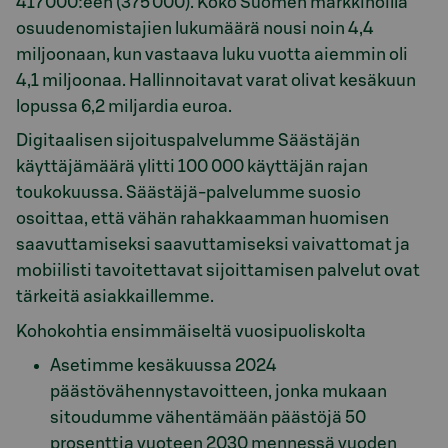
417 000:een (375 000). Koko Suomen markkinoilla
osuudenomistajien lukumäärä nousi noin 4,4
miljoonaan, kun vastaava luku vuotta aiemmin oli
4,1 miljoonaa. Hallinnoitavat varat olivat kesäkuun
lopussa 6,2 miljardia euroa.
Digitaalisen sijoituspalvelumme Säästäjän
käyttäjämäärä ylitti 100 000 käyttäjän rajan
toukokuussa. Säästäjä-palvelumme suosio
osoittaa, että vähän rahakkaamman huomisen
saavuttamiseksi saavuttamiseksi vaivattomat ja
mobiilisti tavoitettavat sijoittamisen palvelut ovat
tärkeitä asiakkaillemme.
Kohokohtia ensimmäiseltä vuosipuoliskolta
Asetimme kesäkuussa 2024
päästövähennystavoitteen, jonka mukaan
sitoudumme vähentämään päästöjä 50
prosenttia vuoteen 2030 mennessä vuoden