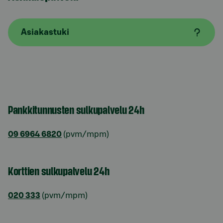
Asiakastuki
Pankkitunnusten sulkupalvelu 24h
09 6964 6820
(pvm/mpm)
Korttien sulkupalvelu 24h
020 333
(pvm/mpm)