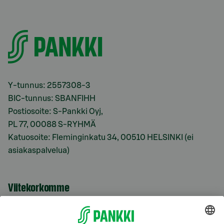
Y-tunnus: 2557308-3
BIC-tunnus: SBANFIHH
Postiosoite: S-Pankki Oyj,
PL 77, 00088 S-RYHMÄ
Katuosoite: Fleminginkatu 34, 00510 HELSINKI (ei
asiakaspalvelua)
Viitekorkomme
S-Prime 2,0 %