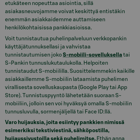
etukäteen nopeuttaa asiointia, sillä
asiakasneuvojamme voivat keskittyä entistäkin
enemmän asiakkaidemme auttamiseen
henkilökohtaisissa pankkiasioissa.
Voit tunnistautua puhelinpalveluun verkkopankin
käyttäjätunnuksellasi ja vahvistaa
tunnistautumisen joko
S-mobiili-sovelluksella
tai
S-Pankin tunnuslukutaulukolla. Helpoiten
tunnistaudut S-mobiililla. Suosittelemmekin kaikille
asiakkaillemme S-mobiilin lataamista puhelimen
virallisesta sovelluskaupasta (Google Play tai App
Store). Tunnistuspyyntö lähetetään suoraan S-
mobiiliin, jolloin sen voi hyväksyä omalla S-mobiilin
tunnusluvulla, sormenjäljellä tai Face ID:llä.
Varo huijauksia, joita esiintyy pankkien nimissä
esimerkiksi tekstiviestinä, sähköpostilla,
huijaussivustoilla sekä puhelimitse.
Ethän anna