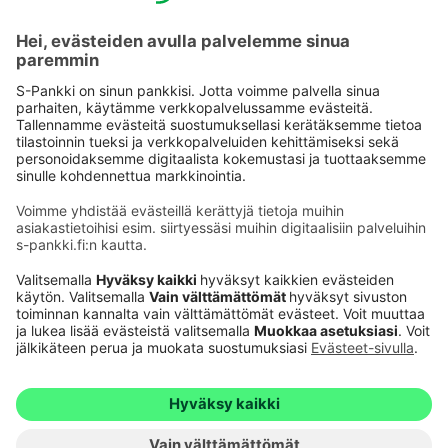
Käyttöehdot
Tietosuoja
Saavutettavuusseloste
Evästeet
Verkkopalvelujen käytön edellytykset
Ehdot ja muut asiakirjat