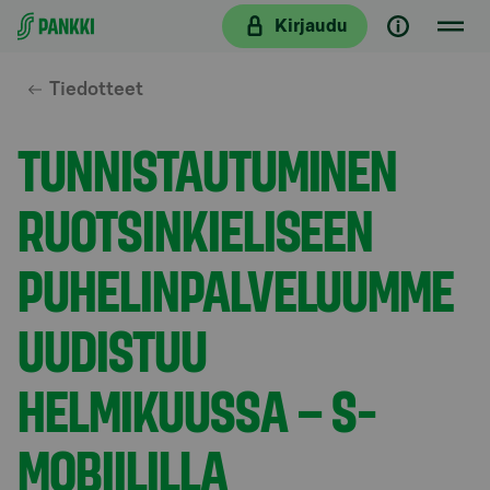
Siirry suoraan sisältöön
Kirjaudu
Tiedotteet
TUNNISTAUTUMINEN
RUOTSINKIELISEEN
PUHELINPALVELUUMME
UUDISTUU
HELMIKUUSSA – S-
MOBIILILLA