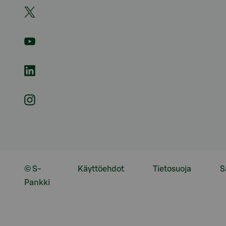
© S-
Käyttöehdot
Tietosuoja
S
Pankki