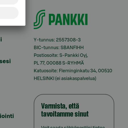
i
Y-tunnus: 2557308-3
BIC-tunnus: SBANFIHH
Postiosoite: S-Pankki Oyj,
sesi
PL 77, 00088 S-RYHMÄ
Katuosoite: Fleminginkatu 34, 00510
HELSINKI (ei asiakaspalvelua)
Varmista, että
tavoitamme sinut
iointi
Voit saada sähköpostiisi tietoa