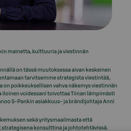
in mainetta, kulttuuria ja viestinnän
innällä on tässä muutoksessa aivan keskeinen
entamaan tarvitsemme strategista viestintää,
la on poikkeuksellisen vahva näkemys viestinnän
a iloinen voidessani toivottaa Tiinan lämpimästi
anoo S-Pankin asiakkuus- ja brändijohtaja Anni
okemuksen sekä yritysmaailmasta että
 strategisena konsulttina ja johtotehtävissä.