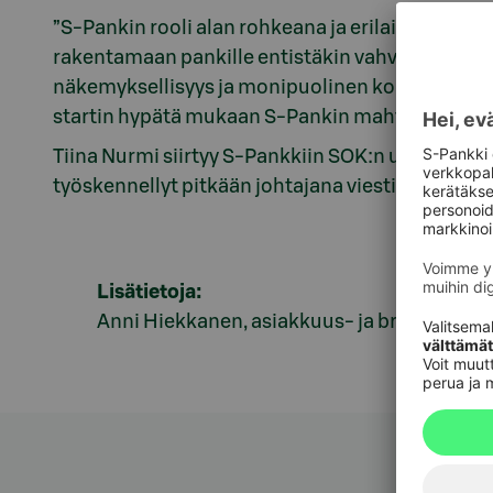
”S-Pankin rooli alan rohkeana ja erilaisena toim
rakentamaan pankille entistäkin vahvempaa ja n
näkemyksellisyys ja monipuolinen kokemukseni 
startin hypätä mukaan S-Pankin mahtavaan por
Tiina Nurmi siirtyy S-Pankkiin SOK:n ulkoisen vi
työskennellyt pitkään johtajana viestintätoimi
Lisätietoja:
Anni Hiekkanen, asiakkuus- ja brändijohtaj