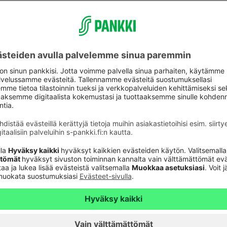
ijana antaa loistavan tilaisuuden lähteä
äkyvämpää positiota. Uskon, että strateginen
viestinnän kentästä antavat minulle erinomaisen
ukkaan ja kasvutarinaan”, Tiina Nurmi kommentoi.
estinnän päällikön tehtävistä. Tätä ennen hän on
sto Pohjoisranta BCW:ssä.
a, 010 767 9470, anni.hiekkanen@s-pankki.fi