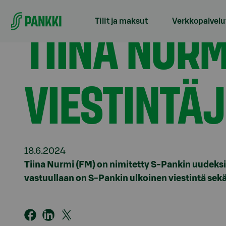
Siirry suoraan sisältöön
Etusivu
Tiedotteet
Tiina Nurmi S-Pankin viestin
TIINA NURM
Tilit ja maksut
Verkkopalvelu
VIESTINTÄ
18.6.2024
Tiina Nurmi (FM) on nimitetty S-Pankin uudeksi
vastuullaan on S-Pankin ulkoinen viestintä sekä 