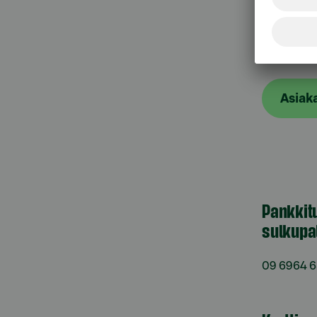
Asiak
Asiak
Pankkit
sulkupa
09 6964 