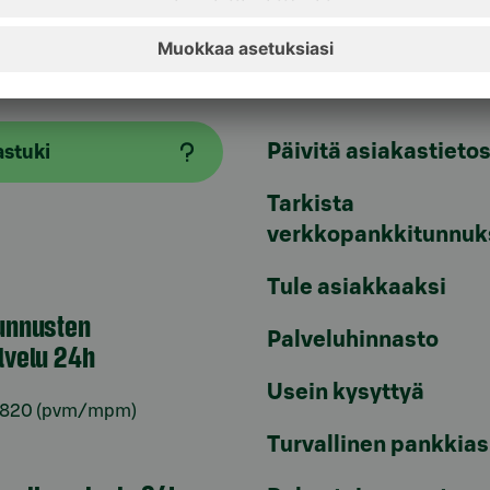
aspalvelu
Oikopolut
Päivitä asiakastietos
astuki
Tarkista
verkkopankkitunnuk
Tule asiakkaaksi
unnusten
Palveluhinnasto
lvelu 24h
Usein kysyttyä
6820
(pvm/mpm)
Turvallinen pankkias