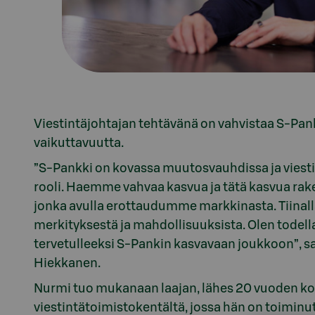
Viestintäjohtajan tehtävänä on vahvistaa S-Pank
vaikuttavuutta.
”S-Pankki on kovassa muutosvauhdissa ja viest
rooli. Haemme vahvaa kasvua ja tätä kasvua rak
jonka avulla erottaudumme markkinasta. Tiinal
merkityksestä ja mahdollisuuksista. Olen todell
tervetulleeksi S-Pankin kasvavaan joukkoon”, s
Hiekkanen.
Nurmi tuo mukanaan laajan, lähes 20 vuoden k
viestintätoimistokentältä, jossa hän on toiminut