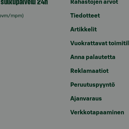
n sulkupalvelu 24h
Rahastojen arvot
Tiedotteet
pvm/mpm)
Artikkelit
Vuokrattavat toimiti
Anna palautetta
Reklamaatiot
Peruutuspyyntö
Ajanvaraus
Verkkotapaaminen