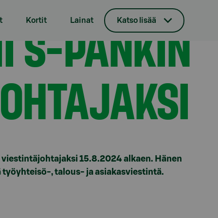
täjohtajaksi
I S-PANKIN
t
Kortit
Lainat
Katso lisää
JOHTAJAKSI
 viestintäjohtajaksi 15.8.2024 alkaen. Hänen
työyhteisö-, talous- ja asiakasviestintä.