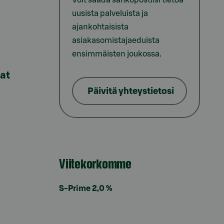
uusista palveluista ja
ajankohtaisista
asiakasomistajaeduista
ensimmäisten joukossa.
lat
Päivitä yhteystietosi
Viitekorkomme
S-Prime 2,0 %