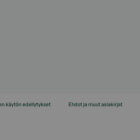
en käytön edellytykset
Ehdot ja muut asiakirjat