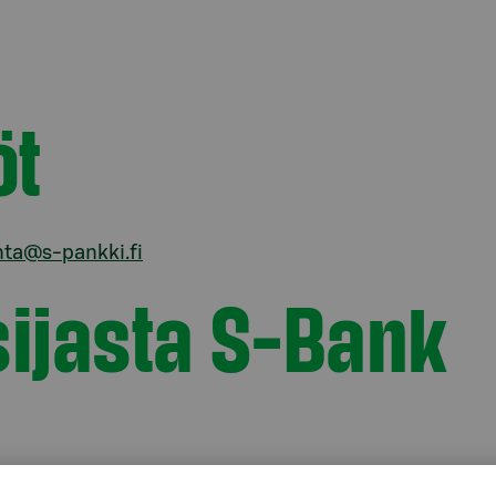
öt
nta@s-pankki.fi
isijasta S-Bank