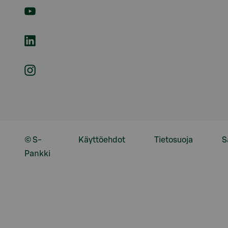
© S-
Käyttöehdot
Tietosuoja
S
Pankki