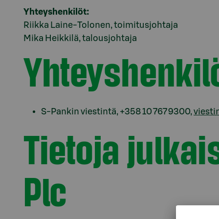
Yhteyshenkilöt:
Riikka Laine-Tolonen, toimitusjohtaja
Mika Heikkilä, talousjohtaja
Yhteyshenkil
S-Pankin viestintä, +358 10 767 9300,
viesti
Tietoja julka
Plc