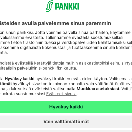
Olemme olemassa siksi, että jokaisella olisi
eillä on yli kolme miljoonaa asiakasta ja
n helppoutta ja hyötyä muun muassa
 avulla. Täyden palvelun pankkina olemme tukena
pankki.fi
aspalvelu
Oikopolut