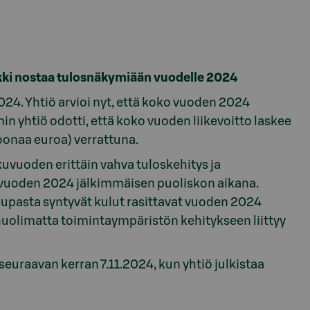
ankki nostaa tulosnäkymiään vuodelle 2024
24. Yhtiö arvioi nyt, että koko vuoden 2024
in yhtiö odotti, että koko vuoden liikevoitto laskee
oonaa euroa) verrattuna.
uvuoden erittäin vahva tuloskehitys ja
 vuoden 2024 jälkimmäisen puoliskon aikana.
pasta syntyvät kulut rasittavat vuoden 2024
a huolimatta toimintaympäristön kehitykseen liittyy
euraavan kerran 7.11.2024, kun yhtiö julkistaa