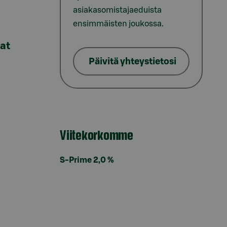
asiakasomistajaeduista
ensimmäisten joukossa.
lat
Päivitä yhteystietosi
Viitekorkomme
S-Prime 2,0 %