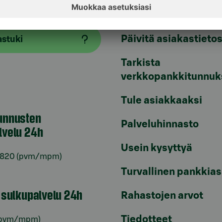
Päivitä asiakastietos
astuki
Tarkista
verkkopankkitunnuk
Tule asiakkaaksi
unnusten
Palveluhinnasto
lvelu 24h
Usein kysyttyä
6820
(pvm/mpm)
Turvallinen pankkias
n sulkupalvelu 24h
Rahastojen arvot
Tiedotteet
pvm/mpm)