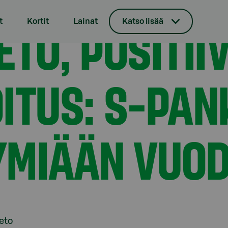
 tulosvaroitus: S-Pankki nostaa tulosnäkymiään vuodelle 2024
ETO, POSITII
t
Kortit
Lainat
Katso lisää
ITUS: S-PAN
MIÄÄN VUOD
ieto