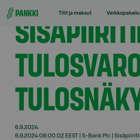
Siirry suoraan sisältöön
Etusivu
Tiedotteet
Sisäpiiritieto, positiivinen
SISÄPIIRITI
Tilit ja maksut
Verkkopalvelu
TULOSVARO
TULOSNÄKY
6.9.2024
6.9.2024 08:00:02 EEST | S-Bank Plc | Sisäpiirit