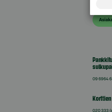
Asiak
Pankkit
sulkupa
09 6964 
Korttie
020 333
(