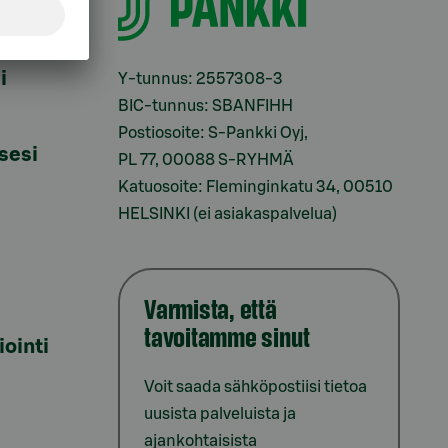
i
Y-tunnus: 2557308-3
BIC-tunnus: SBANFIHH
Postiosoite: S-Pankki Oyj,
sesi
PL 77, 00088 S-RYHMÄ
Katuosoite: Fleminginkatu 34, 00510
HELSINKI (ei asiakaspalvelua)
Varmista, että
tavoitamme sinut
iointi
Voit saada sähköpostiisi tietoa
uusista palveluista ja
ajankohtaisista