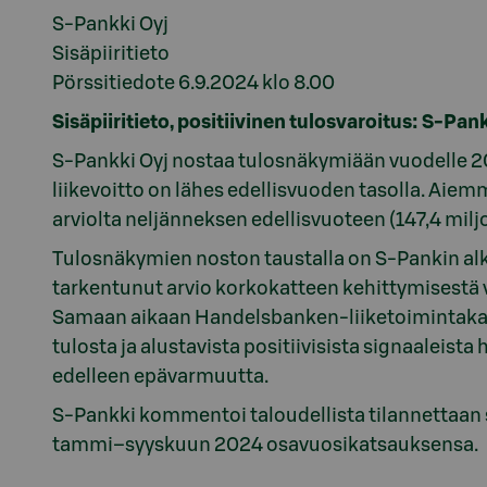
S-Pankki Oyj
Sisäpiiritieto
Pörssitiedote 6.9.2024 klo 8.00
Sisäpiiritieto, positiivinen tulosvaroitus: S-P
S-Pankki Oyj nostaa tulosnäkymiään vuodelle 20
liikevoitto on lähes edellisvuoden tasolla. Aiemm
arviolta neljänneksen edellisvuoteen (147,4 milj
Tulosnäkymien noston taustalla on S-Pankin alk
tarkentunut arvio korkokatteen kehittymisestä
Samaan aikaan Handelsbanken-liiketoimintakau
tulosta ja alustavista positiivisista signaaleist
edelleen epävarmuutta.
S-Pankki kommentoi taloudellista tilannettaan s
tammi–syyskuun 2024 osavuosikatsauksensa.