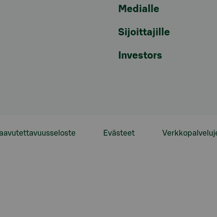
Medialle
Sijoittajille
Investors
aavutettavuusseloste
Evästeet
Verkkopalveluj