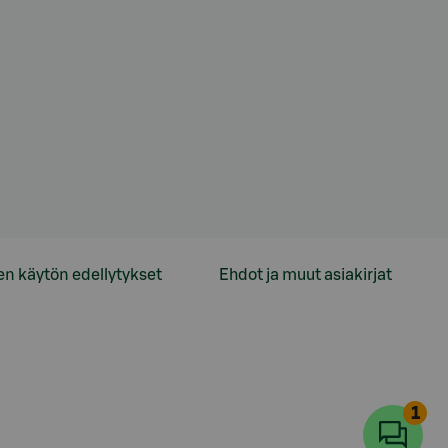
en käytön edellytykset
Ehdot ja muut asiakirjat
1