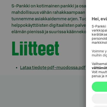
S-Pankki on kotimainen pankki ja osa S-ryhmää. 
mahdollisuus vähän rahakkaampaan huomiseen. M
tunnemme asiakkaidemme arjen. Tuomme siihe
helppokäyttöisten digitaalisten palveluidemme
elämän pienissä ja suurissa käännekohdissa.
s-
Liitteet
Lataa tiedote pdf-muodossa.pdf
Asiak