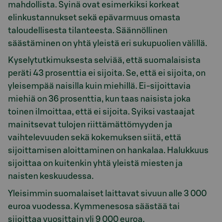
mahdollista. Syinä ovat esimerkiksi korkeat
elinkustannukset sekä epävarmuus omasta
taloudellisesta tilanteesta. Säännöllinen
säästäminen on yhtä yleistä eri sukupuolien välillä.
Kyselytutkimuksesta selviää, että suomalaisista
peräti 43 prosenttia ei sijoita. Se, että ei sijoita, on
yleisempää naisilla kuin miehillä. Ei-sijoittavia
miehiä on 36 prosenttia, kun taas naisista joka
toinen ilmoittaa, että ei sijoita. Syiksi vastaajat
mainitsevat tulojen riittämättömyyden ja
vaihtelevuuden sekä kokemuksen siitä, että
sijoittamisen aloittaminen on hankalaa. Halukkuus
sijoittaa on kuitenkin yhtä yleistä miesten ja
naisten keskuudessa.
Yleisimmin suomalaiset laittavat sivuun alle 3 000
euroa vuodessa. Kymmenesosa säästää tai
sijoittaa vuosittain yli 9 000 euroa.