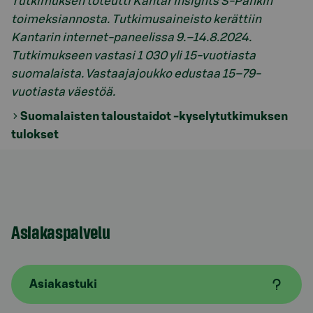
Tutkimuksen toteutti Kantar Insights S-Pankin
toimeksiannosta. Tutkimusaineisto kerättiin
Kantarin internet-paneelissa 9.–14.8.2024.
Tutkimukseen vastasi 1 030 yli 15-vuotiasta
suomalaista. Vastaajajoukko edustaa 15–79-
vuotiasta väestöä.
Suomalaisten taloustaidot -kyselytutkimuksen
tulokset
Asiakaspalvelu
Asiakastuki