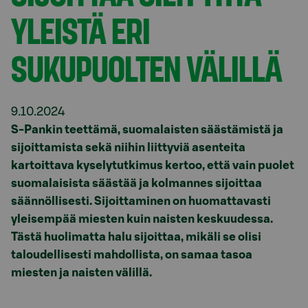
YLEISTÄ ERI
SUKUPUOLTEN VÄLILLÄ
9.10.2024
S
-Pankin teettämä
,
suomalaisten säästämistä ja
sijoittamista sekä niihin liittyviä asenteita
kartoittava
kyselytutkimus
kertoo, että
vain puolet
s
uomalaisista s
äästää
ja
kolmannes
sijoittaa
säännöllisesti
.
S
ijoittaminen on
huomattavasti
yleisempää miesten kuin naisten keskuudessa.
Tästä huolimatta halu sijoittaa, mikäli se olisi
taloudellisesti mahdollista, on samaa tasoa
miesten ja naisten välillä.