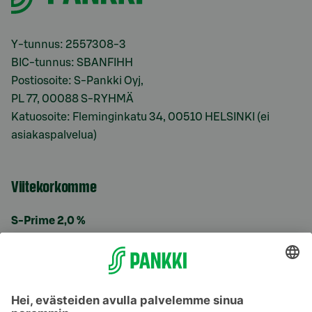
Y-tunnus: 2557308-3
BIC-tunnus: SBANFIHH
Postiosoite: S-Pankki Oyj,
PL 77, 00088 S-RYHMÄ
Katuosoite: Fleminginkatu 34, 00510 HELSINKI (ei
asiakaspalvelua)
Viitekorkomme
S-Prime 2,0 %