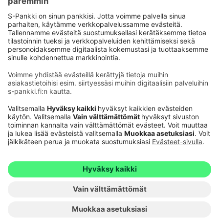
Käyttöehdot
Tietosuoja
Saavutettavuusseloste
Evästeet
Verkkopalvelujen käytön edellytykset
Ehdot ja muut asiakirjat
© S-Pankki
1