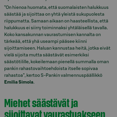
”On hienoa huomata, että suomalaisten halukkuus
säästää ja sijoittaa on yhtä yleistä sukupuolesta
riippumatta. Samaan aikaan on haasteellista, että
halukkuus ei siirry toiminnaksi yhtäläisellä tavalla.
Koko kansakunnan vaurastumisen kannalta on
tärkeää, että yhä useampi pääsee kiinni
sijoittamiseen. Haluan kannustaa heitä, jotka eivät
vielä sijoita mutta säästävät esimerkiksi
säästötilille, kokeilemaan pienellä summalla oman
pankin rahastovaihtoehdoista itselle sopivaa
rahastoa”, kertoo S-Pankin valmennuspäällikkö
Emilia Simola
.
Miehet säästävät ja
sijoittavat vaurastuakseen,