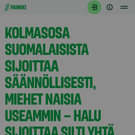
Siirry suoraan sisältöön
Tiedotteet
KOLMASOSA
SUOMALAISISTA
SIJOITTAA
SÄÄNNÖLLISESTI,
MIEHET NAISIA
USEAMMIN – HALU
SIJOITTAA SILTI YHTÄ