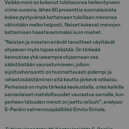
Vaikka moni on kokenut tulotasonsa heikentyneen
viime vuosina, lähes 60 prosenttia suomalaisista
kokee pystyvänsä kattamaan tuloillaan menonsa
vähintään melko helposti. Naiset kokevat menojen
kattamisen haastavammaksi kuin miehet.
”Naisten ja miesten eriävät tavoitteet näyttävät
ohjaavan myös tapaa säästää. On tärkeää
kannustaa yhä useampia ohjaamaan osa
säästöistään vaurastumiseen, jolloin
sijoitushorisontti on huomattavasti pidempi ja
rahastosäästäminen sitä kautta järkevä ratkaisu.
Perheissä on myös tärkeää keskustella, onko kaikilla
samanlaiset mahdollisuudet vaurastua samalla, kun
perheen talouden menot on jaettu reilusti”, analysoi
S-Pankin valmennuspäällikkö Emilia Simola.