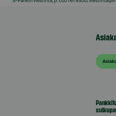
S-Pankin viestintä, p. 010 767 9300, viestinta@s
Asiak
Asiak
Pankkit
sulkupa