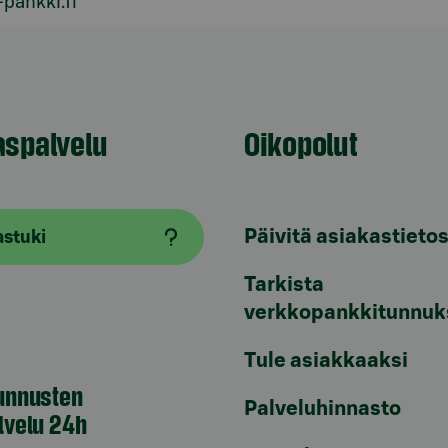
-pankki.fi
aspalvelu
Oikopolut
Päivitä asiakastietos
astuki
Tarkista
verkkopankkitunnuk
Tule asiakkaaksi
unnusten
Palveluhinnasto
lvelu 24h