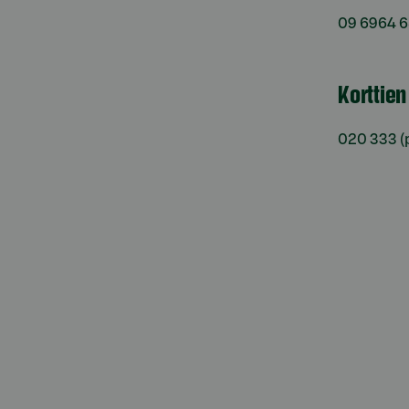
09 6964 
Korttie
020 333
(