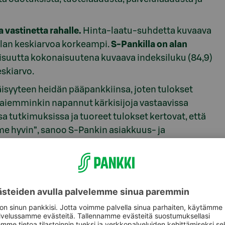
 vastinetta rahalle.
Hinta-laatu-suhdetta kuvaava
alan keskiarvoa korkeampi.
S-Pankilla on alan
isuutta kokonaisuutena kuvaava indeksiluku (84,9)
eskiarvo.
isyyteen heidän pääpankkiinsa, joten tulokset
n aiemminkin napannut kärkisijoja vastaavissa
sa tutkimuksissa ja tuoreet tulokset kertovat, että
e hyvin”, sanoo S-Pankin asiakkuus- ja
a on parantunut merkittävästi, ja muutos johtuu
listen kanavien laadun paranemisesta. Tuloksiaan
ujuvista ja helppokäyttöisistä palveluista, jotka
t keskeisiä huolenaiheita ja Ukrainan sodan