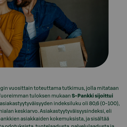
gin vuosittain toteuttama tutkimus, jolla mitataan
la. Tuoreimman tuloksen mukaan
S-Pankki sijoittui
siakastyytyväisyyden indeksiluku oli 80,6 (0-100),
ialan keskiarvo. Asiakastyytyväisyysindeksi, eli
pankkien asiakkaiden kokemuksista, ja sisältää
ta odotuksista, tuotelaadusta, palvelulaadusta ja