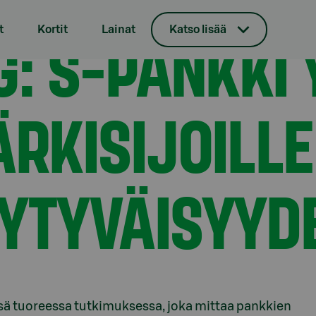
lleen kärkisijoille asiakastyytyväisyydessä
G: S-PANKKI 
t
Kortit
Lainat
Katso lisää
ÄRKISIJOILLE
YTYVÄISYYD
essä tuoreessa tutkimuksessa, joka mittaa pankkien