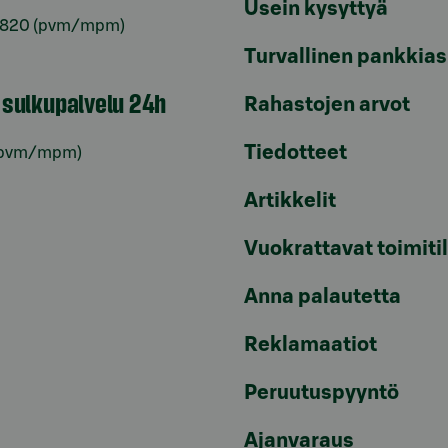
Usein kysyttyä
6820
(pvm/mpm)
Turvallinen pankkias
n sulkupalvelu 24h
Rahastojen arvot
Tiedotteet
pvm/mpm)
Artikkelit
Vuokrattavat toimiti
Anna palautetta
Reklamaatiot
Peruutuspyyntö
Ajanvaraus