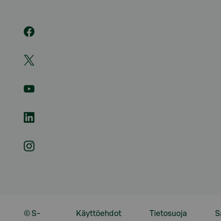
© S-
Käyttöehdot
Tietosuoja
S