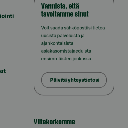
Varmista, että
tavoitamme sinut
iointi
Voit saada sähköpostiisi tietoa
uusista palveluista ja
ajankohtaisista
asiakasomistajaeduista
ensimmäisten joukossa.
lat
Päivitä yhteystietosi
Viitekorkomme