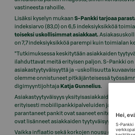
vastineesta rahoille.
Lisäksi kyselyn mukaan
S-Pankki tarjoaa parasta
indeksiarvo (83,0) on 6,5 indeksiyksikköä toimi
toiseksi uskollisimmat asiakkaat.
Asiakasuskoll
on 7,7 indeksiyksikköä parempi kuin toimialan k
”Tutkimuksessa keskitytään asiakkaiden tyytyvä
ilahduttavat meitä erityisen paljon. S-Pankki o
asiakastyytyväisyyttä ja -uskollisuutta kuvaavis
olemme onnistuneet pitkäjänteisessä työssämm
digimyyntijohtaja
Katja Gunnelius
.
Asiakastyytyväisyys yksityisasiakkaiden kohdall
erityisesti mobiilipankkipalveluiden ja digitaa
parantaneet pankit ovat saaneet eniten kiitosta s
ovat lisänneet asiakkaiden tyytyväisyyttä.
Vaikka inflaatio sekä korkojen nousu ovat ollee