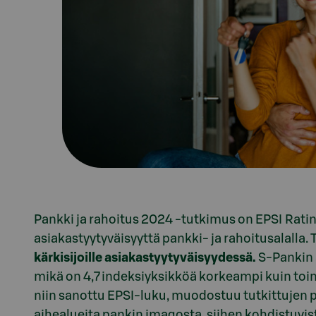
Pankki ja rahoitus 2024 -tutkimus on EPSI Ratin
asiakastyytyväisyyttä pankki- ja rahoitusalal
kärkisijoille asiakastyytyväisyydessä.
S-Pankin a
mikä on 4,7 indeksiyksikköä korkeampi kuin toim
niin sanottu EPSI-luku, muodostuu tutkittujen 
aihealueita pankin imagosta, siihen kohdistuvis