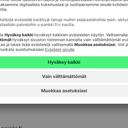
ta ympäristöstä haastavan, tutkimustulokset
llättämään positiivisesti vastatessaan näihin
än palvella asiakkaitaan haastavissakin
itys on korostunut, ja pankit, jotka ovat pystyneet
alveluita, ovat saaneet asiakkailtaan
hittää S-Pankkia sekä nykyisille että
le. Tämä rohkaisee meitä kiihdyttämään asiakkaiden
inottuvan strategiamme toteuttamista entisestään”,
een haastateltiin 1514 yksityisasiakasta ja 1214
lopulla sekä elokuussa 2024.
Lisätietoa