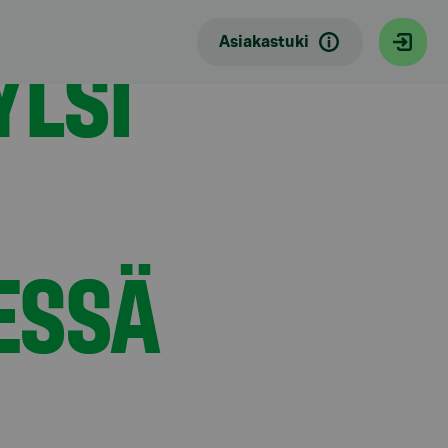
YLSI
Asiakastuki
ESSÄ