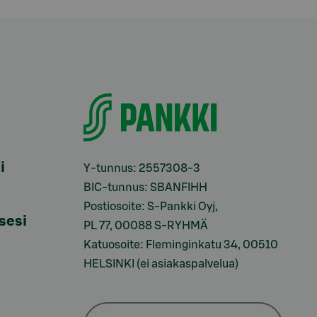
i
Y-tunnus: 2557308-3
BIC-tunnus: SBANFIHH
Postiosoite: S-Pankki Oyj,
sesi
PL 77, 00088 S-RYHMÄ
Katuosoite: Fleminginkatu 34, 00510
HELSINKI (ei asiakaspalvelua)