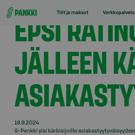
Siirry suoraan sisältöön
Etusivu
Tiedotteet
EPSI Rating: S-Pankki ylsi jä
EPSI RATIN
Tilit ja maksut
Verkkopalvelu
JÄLLEEN K
ASIAKASTY
18.9.2024
S-Pankki ylsi kärkisijoille asiakastyytyväisyyd