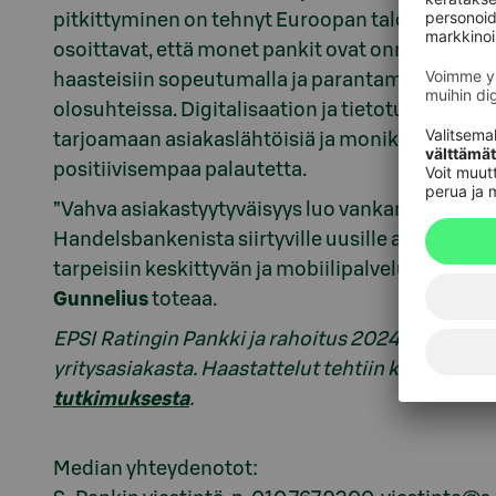
pitkittyminen on tehnyt Euroopan taloudellises
osoittavat, että monet pankit ovat onnistuneet y
haasteisiin sopeutumalla ja parantamalla kykyä
olosuhteissa. Digitalisaation ja tietoturvan merk
tarjoamaan asiakaslähtöisiä ja monikanavaisia p
positiivisempaa palautetta.
”Vahva asiakastyytyväisyys luo vankan pohjan ke
Handelsbankenista siirtyville uusille asiakkail
tarpeisiin keskittyvän ja mobiilipalveluihin pa
Gunnelius
toteaa.
EPSI Ratingin Pankki ja rahoitus 2024 -tutkimuks
yritysasiakasta. Haastattelut tehtiin kesäkuun 
tutkimuksesta
.
Median yhteydenotot: