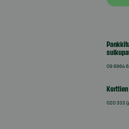
Pankkit
sulkupa
09 6964 
Korttie
020 333
(