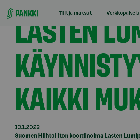
Siirry suoraan sisältöön
Etusivu
Tiedotteet
Lasten Lumipäivät -kiertue 
LASTEN LUM
Tilit ja maksut
Verkkopalvelu
KÄYNNISTY
KAIKKI MU
10.1.2023
Suomen Hiihtoliiton koordinoima Lasten Lumipä