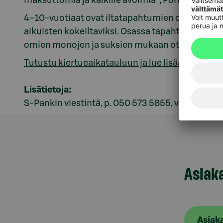
maksuttomia ja kaikille avoimia”, Porkka kertoo
4–10-vuotiaat ovat iltatapahtumien otollisinta
aikuisten kokeiltaviksi. Osassa tapahtumista on 
omien monojen ja suksien mukaan ottamista suo
Tutustu kiertueaikatauluun ja lue lisää Lasten L
Lisätietoja:
S-Pankin viestintä, p. 050 573 5855, viestinta@s
Asiak
Asiak