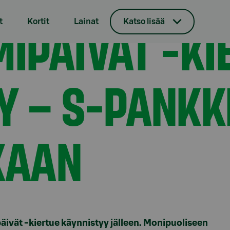
käynnistyy – S-Pankki kutsuu kaikki mukaan
IPÄIVÄT -KI
t
Kortit
Lainat
Katso lisää
Y – S-PANKK
KAAN
ivät -kiertue käynnistyy jälleen. Monipuoliseen