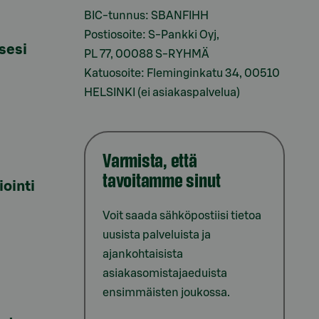
BIC-tunnus: SBANFIHH
Postiosoite: S-Pankki Oyj,
sesi
PL 77, 00088 S-RYHMÄ
Katuosoite: Fleminginkatu 34, 00510
HELSINKI (ei asiakaspalvelua)
Varmista, että
tavoitamme sinut
iointi
Voit saada sähköpostiisi tietoa
uusista palveluista ja
ajankohtaisista
asiakasomistajaeduista
ensimmäisten joukossa.