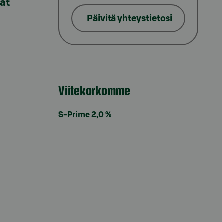
lat
Päivitä yhteystietosi
Viitekorkomme
S-Prime 2,0 %