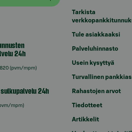
Tarkista
verkkopankkitunnuk
Tule asiakkaaksi
unnusten
Palveluhinnasto
lvelu 24h
Usein kysyttyä
6820
(pvm/mpm)
Turvallinen pankkias
n sulkupalvelu 24h
Rahastojen arvot
Tiedotteet
pvm/mpm)
Artikkelit