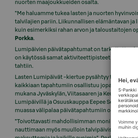
nuorten maajoukkueiden osalta.
”Me haluamme tukea lasten ja nuorten hyvinvoint
talvilajien pariin. Liikunnallisen elämäntavan ja
kuin esimerkiksi rahan arvon ja taloustaitojen o
Porkka
.
Lumipäivien päivätapahtumat on tarkoitettu alak
on käytössä samat aktiviteettipisteet kuin päiv
tahtiin.
Lasten Lumipäivät -kiertue pysähtyy talven aik
kaikkiaan tapahtumiin osallistuu jopa 10 000 l
mukana Jyväskylän, Viitasaaren ja Keuruun ta
Lumipäivillä ja Osuuskauppa Eepee Seinäjoen 
muassa välipalaa päivätapahtumiin osallistuville 
”Toivottavasti mahdollisimman moni innostuu kok
nauttimaan myös muulloin talvipäivistä raikkaa