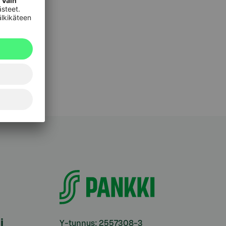
i
Y-tunnus: 2557308-3