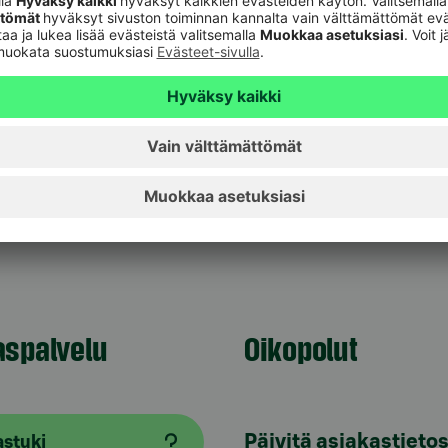
.
 kohderyhmää, mutta rastipisteet soveltuvat myös
lainattavissa rajallinen määrä minisuksia, mutta
sitellaan.
umipäivistä
-pankki.fi
aspalvelu
Oikopolut
Päivitä asiakastietos
astuki