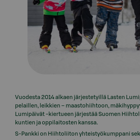
Vuodesta 2014 alkaen järjestetyillä Lasten Lumip
pelaillen, leikkien – maastohiihtoon, mäkihypp
Lumipäivät -kiertueen järjestää Suomen Hiihtol
kuntien ja oppilaitosten kanssa.
S-Pankki on Hiihtoliiton yhteistyökumppani sekä