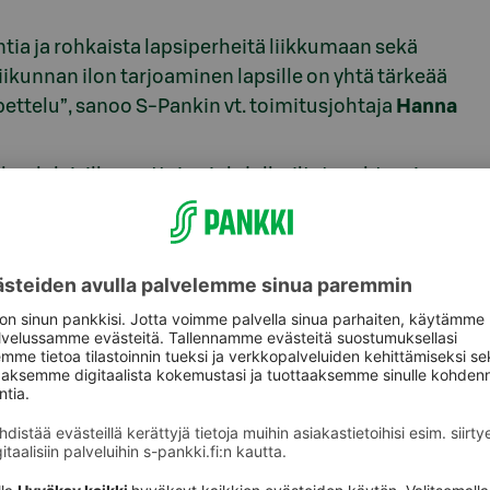
ia ja rohkaista lapsiperheitä liikkumaan sekä
 liikunnan ilon tarjoaminen lapsille on yhtä tärkeää
pettelu”, sanoo S-Pankin vt. toimitusjohtaja
Hanna
oululaisille opettajan johdolla. Iltatapahtumissa
ällä, ja perheet pääsevät tutustumaan niihin omaan
ana yli 20 paikkakunnalla ympäri Suomen ja
asta ja 1 500 perhettä. Osuuskauppa Keskimaa on
pahtumissa, Osuuskauppa Varuboden-Osla Porvoon
tapahtumassa. Osuuskaupat tarjoavat muun
lapsille.
eilemaan erilaisia talvilajeja Lumipäivillä ja
ssa ulkoilmassa. Lumipäivien iltatapahtumat ovat