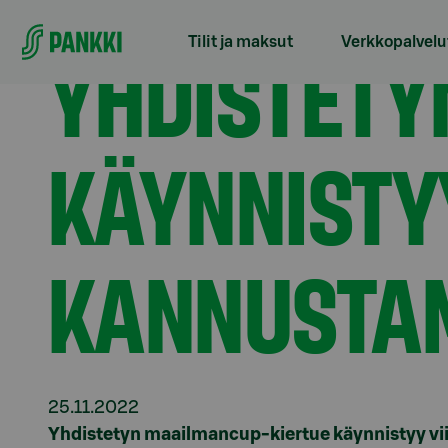
Siirry suoraan sisältöön
Etusivu
Tiedotteet
Yhdistetyn maailmancup kä
YHDISTETY
Tilit ja maksut
Verkkopalvelu
KÄYNNISTY
KANNUSTA
25.11.2022
Yhdistetyn maailmancup-kiertue käynnistyy vi