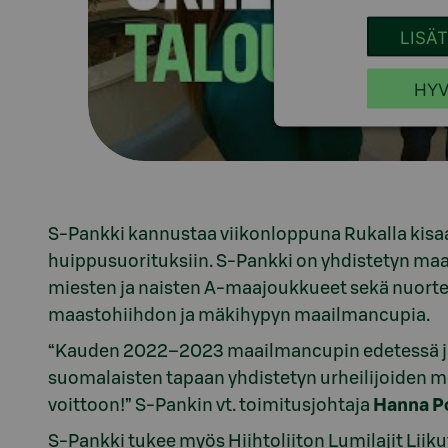
LISÄ
HYV
S-Pankki kannustaa viikonloppuna Rukalla kisaav
huippusuorituksiin. S-Pankki on yhdistetyn ma
miesten ja naisten A-maajoukkueet sekä nuort
maastohiihdon ja mäkihypyn maailmancupia.
“Kauden 2022–2023 maailmancupin edetessä 
suomalaisten tapaan yhdistetyn urheilijoiden 
voittoon!” S-Pankin vt. toimitusjohtaja
Hanna P
S-Pankki tukee myös Hiihtoliiton Lumilajit Liik