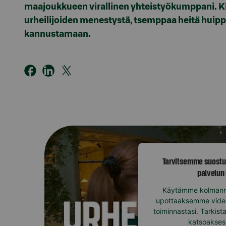
maajoukkueen virallinen yhteistyökumppani. Kie
urheilijoiden menestystä, tsemppaa heitä huip
kannustamaan.
Tarvitsemme suostu
palvelun
Käytämme kolmann
upottaaksemme videon
toiminnastasi. Tarkist
katsoakses