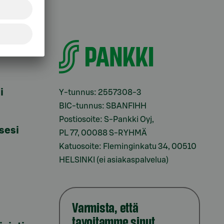
i
Y-tunnus: 2557308-3
BIC-tunnus: SBANFIHH
Postiosoite: S-Pankki Oyj,
sesi
PL 77, 00088 S-RYHMÄ
Katuosoite: Fleminginkatu 34, 00510
HELSINKI (ei asiakaspalvelua)
Varmista, että
tavoitamme sinut