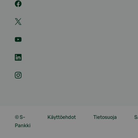
© S-
Käyttöehdot
Tietosuoja
S
Pankki