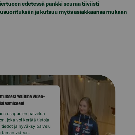
rtueen edetessä pankki seuraa tiiviisti
pusuorituksiin ja kutsuu myös asiakkaansa mukaan
muksesi YouTube Video-
 lataamiseen!
en osapuolen palvelua
, joka voi kerätä tietoja
a tiedot ja hyväksy palvelu
i tämän videon.