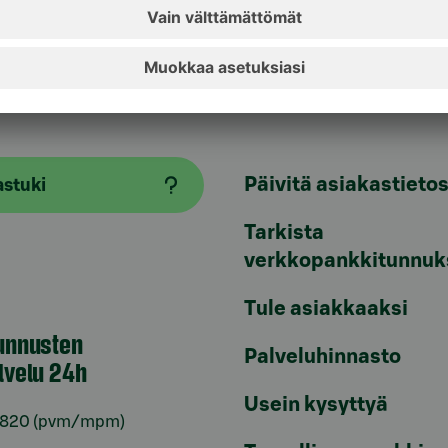
aspalvelu
Oikopolut
Päivitä asiakastietos
astuki
Tarkista
verkkopankkitunnuk
Tule asiakkaaksi
unnusten
Palveluhinnasto
lvelu 24h
Usein kysyttyä
6820
(pvm/mpm)