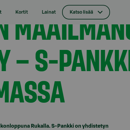
ynnistyy – S-Pankki mukana kannustamassa
N MAAILMAN
t
Kortit
Lainat
Katso lisää
Y – S-PANKK
MASSA
ikonloppuna Rukalla. S-Pankki on yhdistetyn