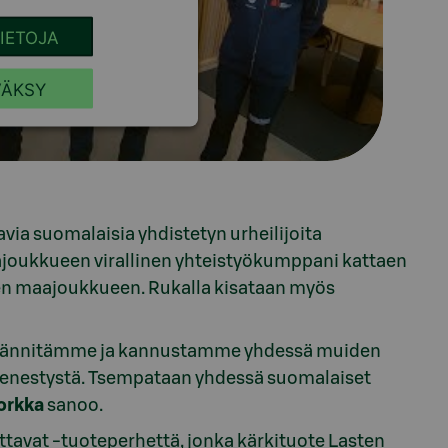
TIETOJA
ÄKSY
ia suomalaisia yhdistetyn urheilijoita
ajoukkueen virallinen yhteistyökumppani kattaen
en maajoukkueen. Rukalla kisataan myös
jännitämme ja kannustamme yhdessä muiden
menestystä. Tsempataan yhdessä suomalaiset
orkka
sanoo.
uttavat -tuoteperhettä, jonka kärkituote Lasten