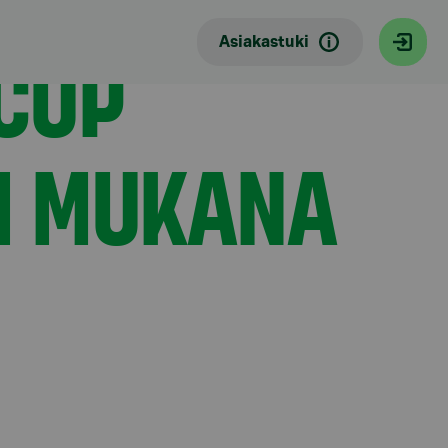
CUP
Asiakastuki
I MUKANA