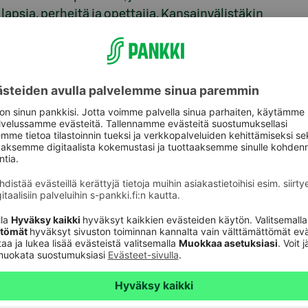
lapsia, perheitä ja opettajia. Kansainvälistäkin
iertää vuosittain noin 30 paikkakuntaa Suomessa,
kentaminen varhaisessa iässä taustaan katsomatta.
 arvopohjaiseen yhteistyöhön, jossa keskiössä on
 tulevaisuudesta vastuuta kantaen. Yhteistyön
ssa huippu-urheilun ohella korostuu sosiaalisen
i mahdollisuus vähän rahakkaampaan huomiseen.
 talouden hallinnan lisäksi muutakin. Siksi on
, jossa merkittävä tekijä on säännöllinen liikunta.
aa liikuntaa neljänä eri vuodenaikana, ja näin
 hetkiä lumilajien parissa”, Porkka sanoo.
-pankki.fi