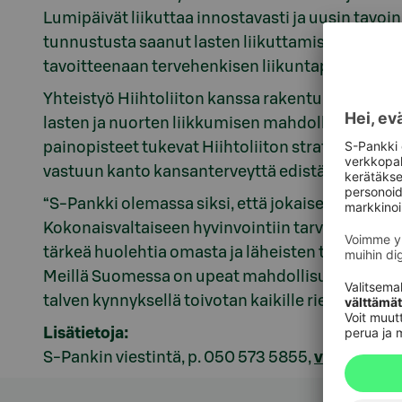
Lumipäivät liikuttaa innostavasti ja uusin tavoin 
tunnustusta saanut lasten liikuttamisohjelma k
tavoitteenaan tervehenkisen liikuntapohjan ra
Yhteistyö Hiihtoliiton kanssa rakentuu laajaan,
lasten ja nuorten liikkumisen mahdollistaminen
painopisteet tukevat Hiihtoliiton strategiaa, jo
vastuun kanto kansanterveyttä edistämällä.
“S-Pankki olemassa siksi, että jokaisella olis
Kokonaisvaltaiseen hyvinvointiin tarvitaan oman
tärkeä huolehtia omasta ja läheisten terveydestä
Meillä Suomessa on upeat mahdollisuudet harrast
talven kynnyksellä toivotan kaikille riemukkaita
Lisätietoja:
S-Pankin viestintä, p. 050 573 5855,
viestinta@s