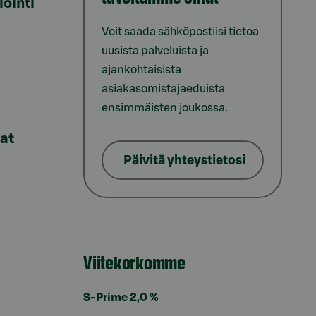
iointi
Voit saada sähköpostiisi tietoa
uusista palveluista ja
ajankohtaisista
asiakasomistajaeduista
ensimmäisten joukossa.
lat
Päivitä yhteystietosi
Viitekorkomme
S-Prime 2,0 %