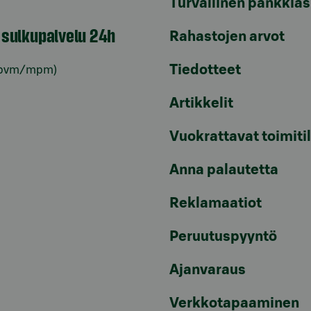
Turvallinen pankkias
n sulkupalvelu 24h
Rahastojen arvot
Tiedotteet
pvm/mpm)
Artikkelit
Vuokrattavat toimiti
Anna palautetta
Reklamaatiot
Peruutuspyyntö
Ajanvaraus
Verkkotapaaminen