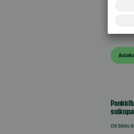
Asiak
Asiak
Pankkit
sulkupa
09 6964 