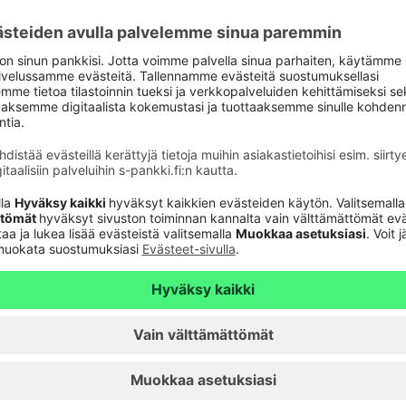
liian hyvältä kuulostavia tarjouksia ja pyri
esta.
Täältä
löydät lisää tietoa turvallisesta
okortilla saat paremman turvan mahdollisissa
havainnoista
n
t lähettää saamasi viestin edelleen
tämän jälkeen viesti avaamatta siihen liittyviä