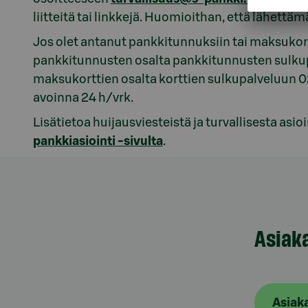
liitteitä tai linkkejä. Huomioithan, että lähettäm
Jos olet antanut pankkitunnuksiin tai maksukorttii
pankkitunnusten osalta pankkitunnusten sulk
maksukorttien osalta korttien sulkupalveluu
avoinna 24 h/vrk.
Lisätietoa huijausviesteistä ja turvallisesta asi
pankkiasiointi -sivulta
.
Asiak
Asiak