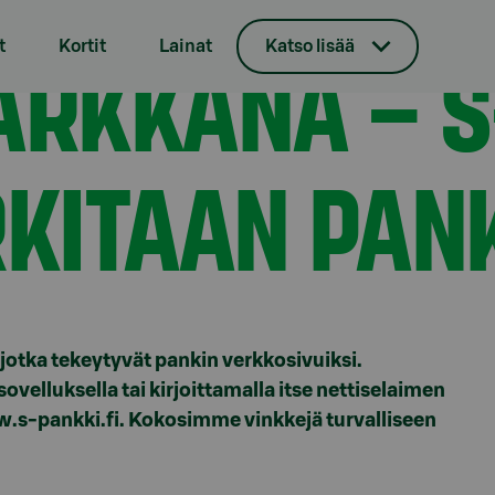
 nimissä urkitaan pankkitietoja
ARKKANA – S
t
Kortit
Lainat
Katso lisää
RKITAAN PAN
 jotka tekeytyvät pankin verkkosivuiksi.
ovelluksella tai kirjoittamalla itse nettiselaimen
w.s-pankki.fi. Kokosimme vinkkejä turvalliseen