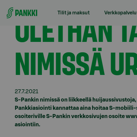
Siirry suoraan sisältöön
Etusivu
Tiedotteet
Olethan tarkkana – S-Pankin
OLETHAN T
Tilit ja maksut
Verkkopalvelu
NIMISSÄ U
27.7.2021
S-Pankin nimissä on liikkeellä huijaussivustoja,
Pankkiasiointi kannattaa aina hoitaa S-mobiili-s
osoiteriville S-Pankin verkkosivujen osoite ww
asiointiin.