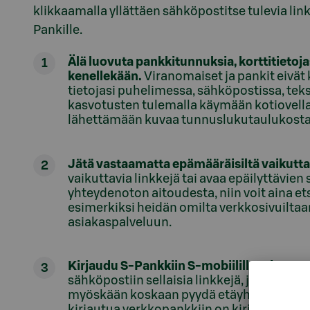
klikkaamalla yllättäen sähköpostitse tulevia link
Pankille.
Älä luovuta pankkitunnuksia, korttitietoja
kenellekään.
Viranomaiset ja pankit eivä
tietojasi puhelimessa, sähköpostissa, teks
kasvotusten tulemalla käymään kotiovell
lähettämään kuvaa tunnuslukutaulukosta t
Jätä vastaamatta epämääräisiltä vaikutta
vaikuttavia linkkejä tai avaa epäilyttävien 
yhteydenoton aitoudesta, niin voit aina et
esimerkiksi heidän omilta verkkosivuiltaan
asiakaspalveluun.
Kirjaudu S-Pankkiin S-mobiililla tai S-Pa
sähköpostiin sellaisia linkkejä, jotka vi
myöskään koskaan pyydä etäyhteyttä asia
kirjautua verkkopankkiin on kirjoittaa it