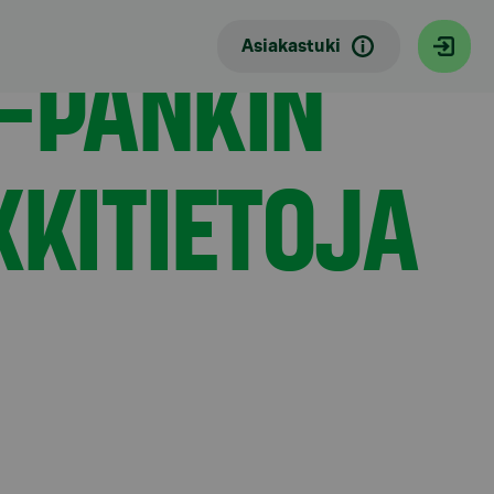
-PANKIN
Asiakastuki
KKITIETOJA