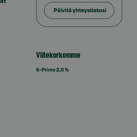
lat
Päivitä yhteystietosi
Viitekorkomme
S-Prime 2,0 %