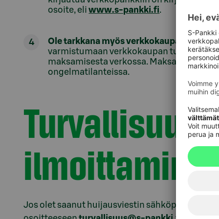
osoite, eli
www.s-pankki.fi
.
Ole tarkkana myös verkkokaupassa.
Varo 
varmistumaan verkkokaupan turvallisuud
maksamisesta verkossa. Maksamalla luott
ongelmatilanteissa.
Turvallisuus
ilmoittamine
Jos olet saanut huijausviestin sähköpostiisi, voi
osoitteeseen
turvallisuus@s-pankki.fi
. Poista 