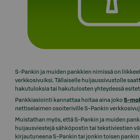
S-Pankin ja muiden pankkien nimissä on liikkeel
verkkosivuiksi. Tällaiselle huijaussivustolle sa
hakutuloksia tai hakutulosten yhteydessä esitet
Pankkiasiointi kannattaa hoitaa aina joko
S-mobi
nettiselaimen osoiteriville S-Pankin verkkosivu
Muistathan myös, että S-Pankin ja muiden pankkie
huijausviestejä sähköpostin tai tekstiviestien v
kirjautuneena S-Pankin tai jonkin toisen pankin