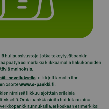
lä huijaussivustoja, jotka tekeytyvät pankin
attaa päätyä esimerkiksi klikkaamalla hakukoneiden
täviä mainoksia.
ili-sovelluksella
tai kirjoittamalla itse
jen osoite
www.s-pankki.fi
.
n nimissä liikkuu ajoittain erilaisia
älityksellä. Omia pankkiasioita hoidetaan aina
 verkkopankkitunnuksilla, ei koskaan esimerkiksi