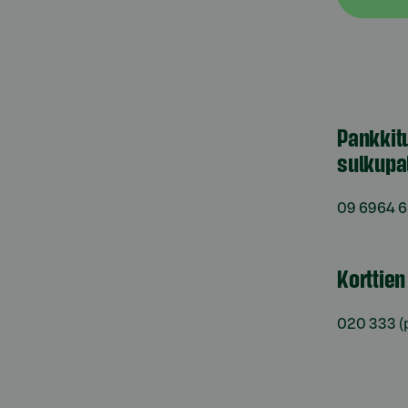
Pankkit
sulkupa
09 6964 
Korttie
020 333
(