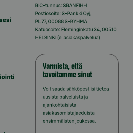
BIC-tunnus: SBANFIHH
Postiosoite: S-Pankki Oyj,
sesi
PL 77, 00088 S-RYHMÄ
Katuosoite: Fleminginkatu 34, 00510
HELSINKI (ei asiakaspalvelua)
Varmista, että
tavoitamme sinut
iointi
Voit saada sähköpostiisi tietoa
uusista palveluista ja
ajankohtaisista
asiakasomistajaeduista
ensimmäisten joukossa.