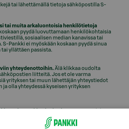
kejä tai lähettämällä tietoja sähköpostilla S-
si tai muita arkaluontoisia henkilötietoja
t koskaan pyydä luovuttamaan henkilökohtaisia
tiviestillä, sosiaalisen median kanavissa tai
a. S-Pankki ei myöskään koskaan pyydä sinua
ai yllättäen passista.
viin yhteydenottoihin.
Älä klikkaa oudolta
sähköpostien liitteitä. Jos et ole varma
siä yrityksen tai muun lähettäjän yhteystiedot
 ja olla yhteydessä kyseisen yrityksen
nkin omien verkkosivujen kautta.
Emme lähetä
evät S-Pankin verkkopankin kirjautumissivulle. Emme
kkaidemme tietokoneeseen. Turvallisin tapa
se selaimen osoitekenttään S-Pankin verkkosivujen