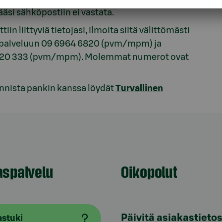
ääsi sähköpostiin ei vastata.
n liittyviä tietojasi, ilmoita siitä välittömästi
upalveluun 09 6964 6820 (pvm/mpm) ja
n 020 333 (pvm/mpm). Molemmat numerot ovat
oinnista pankin kanssa löydät
Turvallinen
aspalvelu
Oikopolut
Päivitä asiakastietos
astuki