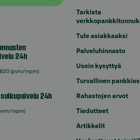
Tarkista
verkkopankkitunnuk
Tule asiakkaaksi
unnusten
Palveluhinnasto
lvelu 24h
Usein kysyttyä
6820
(pvm/mpm)
Turvallinen pankkias
n sulkupalvelu 24h
Rahastojen arvot
Tiedotteet
pvm/mpm)
Artikkelit