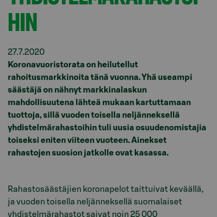
HIN
27.7.2020
Koronavuoristorata on heilutellut
rahoitusmarkkinoita tänä vuonna. Yhä useampi
säästäjä on nähnyt markkinalaskun
mahdollisuutena lähteä mukaan kartuttamaan
tuottoja, sillä vuoden toisella neljänneksellä
yhdistelmärahastoihin tuli uusia osuudenomistajia
toiseksi eniten viiteen vuoteen. Ainekset
rahastojen suosion jatkolle ovat kasassa.
Rahastosäästäjien koronapelot taittuivat keväällä,
ja vuoden toisella neljänneksellä suomalaiset
yhdistelmärahastot saivat noin 25 000