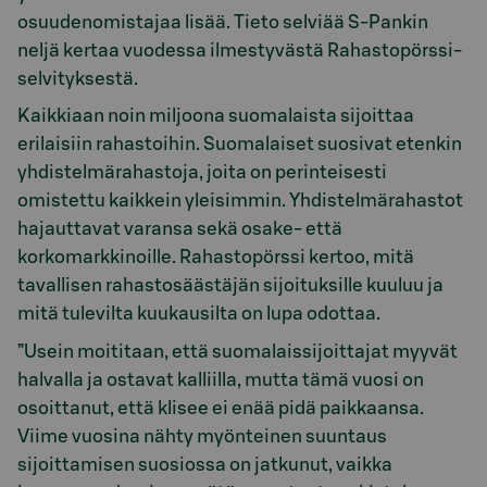
osuudenomistajaa lisää. Tieto selviää S-Pankin
neljä kertaa vuodessa ilmestyvästä Rahastopörssi-
selvityksestä.
Kaikkiaan noin miljoona suomalaista sijoittaa
erilaisiin rahastoihin. Suomalaiset suosivat etenkin
yhdistelmärahastoja, joita on perinteisesti
omistettu kaikkein yleisimmin. Yhdistelmärahastot
hajauttavat varansa sekä osake- että
korkomarkkinoille. Rahastopörssi kertoo, mitä
tavallisen rahastosäästäjän sijoituksille kuuluu ja
mitä tulevilta kuukausilta on lupa odottaa.
”Usein moititaan, että suomalaissijoittajat myyvät
halvalla ja ostavat kalliilla, mutta tämä vuosi on
osoittanut, että klisee ei enää pidä paikkaansa.
Viime vuosina nähty myönteinen suuntaus
sijoittamisen suosiossa on jatkunut, vaikka