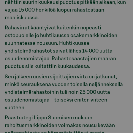
nähtiin suurin kuukausipudotus pitkään aikaan, kun
vajaa 15 000 henkilöä luopui rahastostaan
maaliskuussa.
Rahavirrat kääntyivät kuitenkin nopeasti
ostopuolelle jo huhtikuussa osakemarkkinoiden
suunnatessa nousuun. Huhtikuussa
yhdistelmärahastot saivat lähes 14 000 uutta
osuudenomistajaa. Rahastosäästäjien määrän
pudotus siis kuitattiin kuukaudessa.
Sen jälkeen uusien sijoittajien virta on jatkunut,
minkä seurauksena vuoden toisella neljänneksellä
yhdistelmärahastoihin tuli noin 25 000 uutta
osuudenomistajaa – toiseksi eniten viiteen
vuoteen.
Päästrategi Lippo Suomisen mukaan
rahoitusmarkkinoiden voimakas nousu kevään