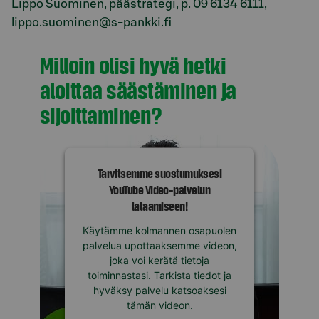
Lippo Suominen, päästrategi, p.
09 6134 6111
,
lippo.suominen@s-pankki.fi
Milloin olisi hyvä hetki
aloittaa säästäminen ja
sijoittaminen?
Tarvitsemme suostumuksesi
YouTube Video-palvelun
lataamiseen!
Käytämme kolmannen osapuolen
palvelua upottaaksemme videon,
joka voi kerätä tietoja
toiminnastasi. Tarkista tiedot ja
hyväksy palvelu katsoaksesi
tämän videon.