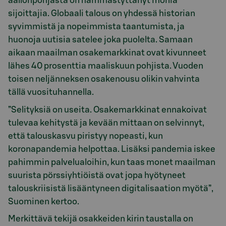
aallonpohjasta on hämmästyttänyt monia
sijoittajia. Globaali talous on yhdessä historian
syvimmistä ja nopeimmista taantumista, ja
huonoja uutisia satelee joka puolelta. Samaan
aikaan maailman osakemarkkinat ovat kivunneet
lähes 40 prosenttia maaliskuun pohjista. Vuoden
toisen neljänneksen osakenousu olikin vahvinta
tällä vuosituhannella.
”Selityksiä on useita. Osakemarkkinat ennakoivat
tulevaa kehitystä ja kevään mittaan on selvinnyt,
että talouskasvu piristyy nopeasti, kun
koronapandemia helpottaa. Lisäksi pandemia iskee
pahimmin palvelualoihin, kun taas monet maailman
suurista pörssiyhtiöistä ovat jopa hyötyneet
talouskriisistä lisääntyneen digitalisaation myötä”,
Suominen kertoo.
Merkittävä tekijä osakkeiden kirin taustalla on