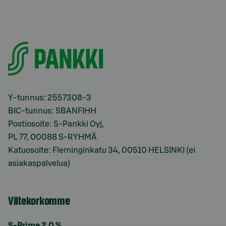
Y-tunnus: 2557308-3
BIC-tunnus: SBANFIHH
Postiosoite: S-Pankki Oyj,
PL 77, 00088 S-RYHMÄ
Katuosoite: Fleminginkatu 34, 00510 HELSINKI (ei
asiakaspalvelua)
Viitekorkomme
S-Prime 2,0 %