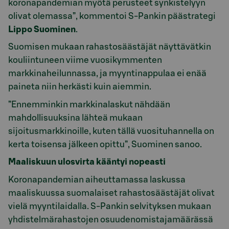
koronapandemian myötä perusteet synkistelyyn
olivat olemassa”, kommentoi S-Pankin päästrategi
Lippo Suominen
.
Suomisen mukaan rahastosäästäjät näyttävätkin
kouliintuneen viime vuosikymmenten
markkinaheilunnassa, ja myyntinappulaa ei enää
paineta niin herkästi kuin aiemmin.
”Ennemminkin markkinalaskut nähdään
mahdollisuuksina lähteä mukaan
sijoitusmarkkinoille, kuten tällä vuosituhannella on
kerta toisensa jälkeen opittu”, Suominen sanoo.
Maaliskuun ulosvirta kääntyi nopeasti
Koronapandemian aiheuttamassa laskussa
maaliskuussa suomalaiset rahastosäästäjät olivat
vielä myyntilaidalla. S-Pankin selvityksen mukaan
yhdistelmärahastojen osuudenomistajamäärässä