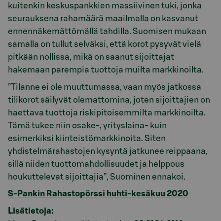
kuitenkin keskuspankkien massiivinen tuki, jonka
seurauksena rahamäärä maailmalla on kasvanut
ennennäkemättömällä tahdilla. Suomisen mukaan
samalla on tullut selväksi, että korot pysyvät vielä
pitkään nollissa, mikä on saanut sijoittajat
hakemaan parempia tuottoja muilta markkinoilta.
”Tilanne ei ole muuttumassa, vaan myös jatkossa
tilikorot säilyvät olemattomina, joten sijoittajien on
haettava tuottoja riskipitoisemmilta markkinoilta.
Tämä tukee niin osake-, yrityslaina- kuin
esimerkiksi kiinteistömarkkinoita. Siten
yhdistelmärahastojen kysyntä jatkunee reippaana,
sillä niiden tuottomahdollisuudet ja helppous
houkuttelevat sijoittajia”, Suominen ennakoi.
S-Pankin Rahastopörssi huhti-kesäkuu 2020
Lisätietoja: