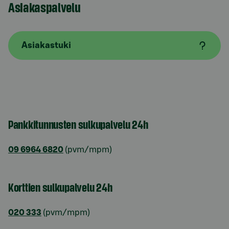
Asiakaspalvelu
Asiakastuki
Pankkitunnusten sulkupalvelu 24h
09 6964 6820
(pvm/mpm)
Korttien sulkupalvelu 24h
020 333
(pvm/mpm)