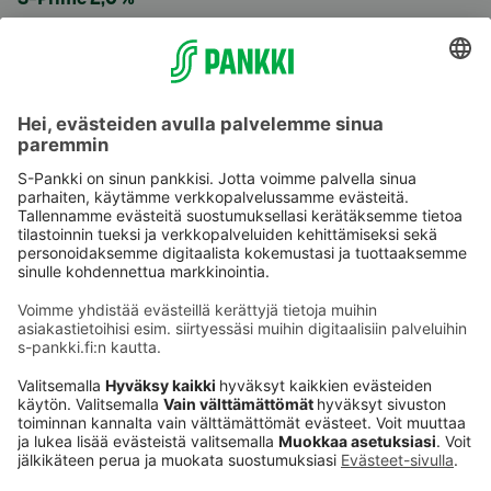
Käyttöehdot
Tietosuoja
Saavutettavuusseloste
Evästeet
Verkkopalvelujen käytön edellytykset
Ehdot ja muut asiakirjat