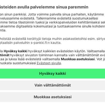
Tarkista
verkkopankkitunnuk
Tule asiakkaaksi
unnusten
Palveluhinnasto
lvelu 24h
Usein kysyttyä
6820
(pvm/mpm)
Turvallinen pankkias
n sulkupalvelu 24h
Rahastojen arvot
Tiedotteet
pvm/mpm)
Artikkelit
Vuokrattavat toimiti