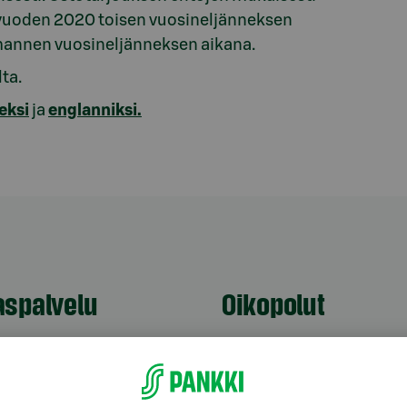
n vuoden 2020 toisen vuosineljänneksen
mannen vuosineljänneksen aikana.
lta.
eksi
ja
englanniksi.
aspalvelu
Oikopolut
Päivitä asiakastietos
astuki