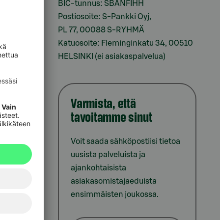
BIC-tunnus: SBANFIHH
Postiosoite: S-Pankki Oyj,
sesi
PL 77, 00088 S-RYHMÄ
Katuosoite: Fleminginkatu 34, 00510
HELSINKI (ei asiakaspalvelua)
Varmista, että
tavoitamme sinut
iointi
Voit saada sähköpostiisi tietoa
uusista palveluista ja
ajankohtaisista
asiakasomistajaeduista
ensimmäisten joukossa.
lat