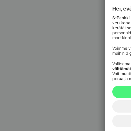
Pankkit
sulkupa
09 6964 
Korttie
020 333
(