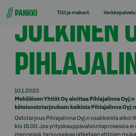
Siirry suoraan sisältöön
Etusivu
Tiedotteet
Julkinen ostotarjous Pihlaja
JULKINEN 
Tilit ja maksut
Verkkopalvelu
PIHLAJALI
10.1.2020
Mehiläinen Yhtiöt Oy aloittaa Pihlajalinna Oyj:n
käteisostotarjouksen kaikista Pihlajalinna Oyj:n
Ostotarjous Pihlajalinna Oyj:n osakkeista alkoi 9
klo 16.00. Jos yrityskauppavalvontaprosessia e
mennessä, tarjousaikaa jatketaan ehtojen muka