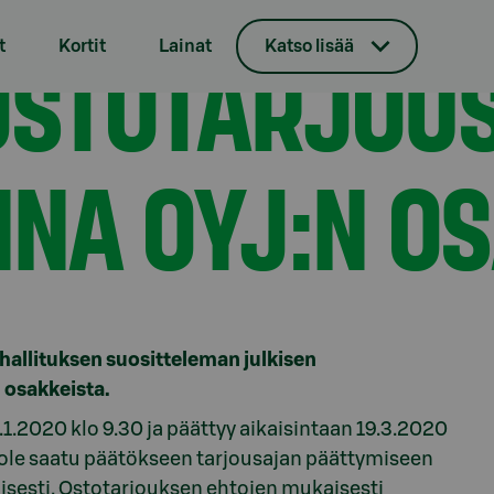
linna Oyj:n osakkeista
OSTOTARJOU
t
Kortit
Lainat
Katso lisää
NNA OYJ:N O
 hallituksen suositteleman julkisen
 osakkeista.
.1.2020 klo 9.30 ja päättyy aikaisintaan 19.3.2020
i ole saatu päätökseen tarjousajan päättymiseen
isesti. Ostotarjouksen ehtojen mukaisesti