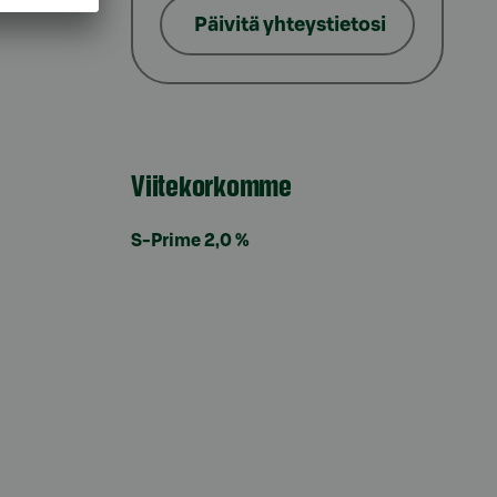
Päivitä yhteystietosi
Viitekorkomme
S-Prime 2,0 %