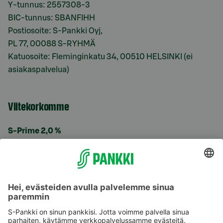
Y-tunnus: 2557308-3
BIC-tunnus: SBANFIHH
Postiosoite: S-Pankki Oyj,
PL 77, 00088 S-RYHMÄ
Katuosoite: Fleminginkatu 34, 00510 HELSINKI (ei
asiakaspalvelua)
Viitekorkomme
S-Prime 2,0 %