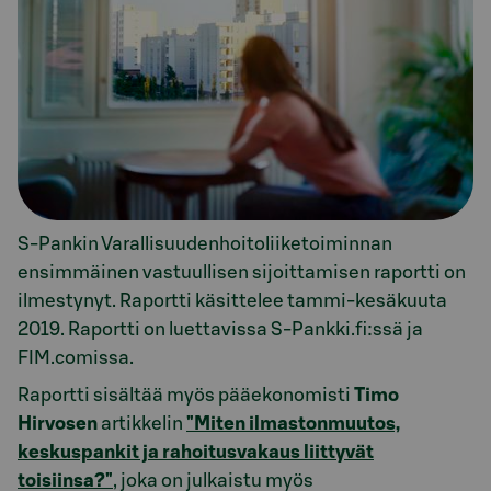
S-Pankin Varallisuudenhoitoliiketoiminnan
ensimmäinen vastuullisen sijoittamisen raportti on
ilmestynyt. Raportti käsittelee tammi-kesäkuuta
2019. Raportti on luettavissa S-Pankki.fi:ssä ja
FIM.comissa.
Raportti sisältää myös pääekonomisti
Timo
Hirvosen
artikkelin
"Miten ilmastonmuutos,
keskuspankit ja rahoitusvakaus liittyvät
toisiinsa?"
, joka on julkaistu myös