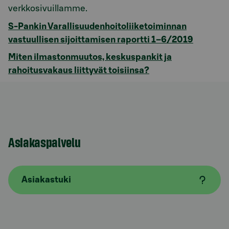
verkkosivuillamme.
S-Pankin Varallisuudenhoitoliiketoiminnan
vastuullisen sijoittamisen raportti 1–6/2019
Miten ilmastonmuutos, keskuspankit ja
rahoitusvakaus liittyvät toisiinsa?
Asiakaspalvelu
Asiakastuki