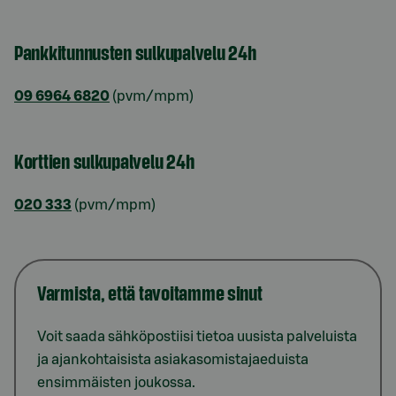
Pankkitunnusten sulkupalvelu 24h
09 6964 6820
(pvm/mpm)
Korttien sulkupalvelu 24h
020 333
(pvm/mpm)
Varmista, että tavoitamme sinut
Voit saada sähköpostiisi tietoa uusista palveluista
ja ajankohtaisista asiakasomistajaeduista
ensimmäisten joukossa.