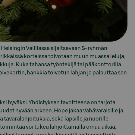
Helsingin Vallilassa sijaitsevaan S-ryhmän
ärikkäissä korteissa toivotaan muun muassa leluja,
herkkuja. Kuka tahansa työntekijä tai pääkonttorilla
oivekortin, hankkia toivotun lahjan ja palauttaa sen
si hyväksi. Yhdistyksen tavoitteena on tarjota
udet hyvään arkeen. Hope jakaa vähävaraisille ja
a tavaralahjoituksia, sekä lapsille ja nuorille
toimintaa voi tukea lahjoittamalla omaa aikaa,