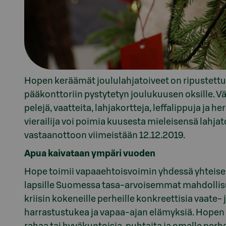
Hopen keräämät joululahjatoiveet on ripustettu 
pääkonttoriin pystytetyn joulukuusen oksille. V
pelejä, vaatteita, lahjakortteja, leffalippuja ja 
vierailija voi poimia kuusesta mieleisensä lahjat
vastaanottoon viimeistään 12.12.2019.
Apua kaivataan ympäri vuoden
Hope toimii vapaaehtoisvoimin yhdessä yhteisek
lapsille Suomessa tasa-arvoisemmat mahdollisu
kriisin kokeneille perheille konkreettisia vaate- j
harrastustukea ja vapaa-ajan elämyksiä. Hopen 