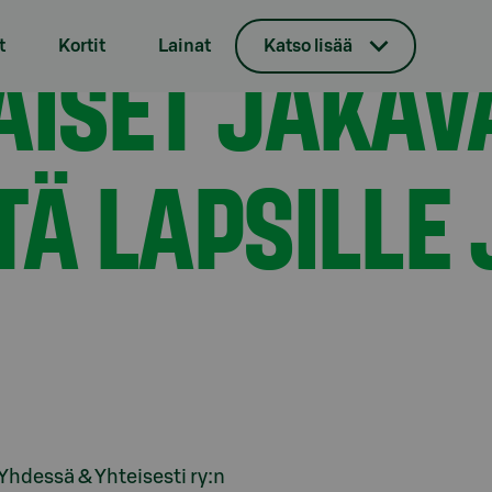
oulumieltä lapsille ja nuorille
AISET JAKAV
t
Kortit
Lainat
Katso lisää
Ä LAPSILLE 
Yhdessä & Yhteisesti ry:n