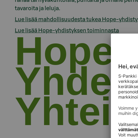
rahaa tai hyväkuntoisia, puhtaita ja omalle perh
tavaroita ja leluja.
Lue lisää mahdollisuudesta tukea Hope-yhdist
Lue lisää Hope-yhdistyksen toiminnasta
Hope 
Yhdes
Yhteis