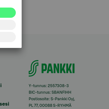
i
Y-tunnus: 2557308-3
BIC-tunnus: SBANFIHH
Postiosoite: S-Pankki Oyj,
sesi
PL 77, 00088 S-RYHMÄ