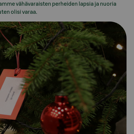
mme vähävaraisten perheiden lapsia ja nuoria
ten olisi varaa.