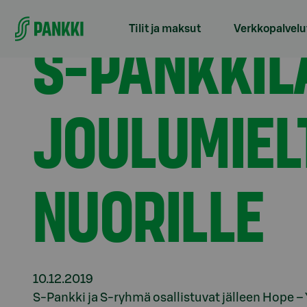
Siirry suoraan sisältöön
Etusivu
Tiedotteet
S-pankkilaiset jakavat hyvää j
S-PANKKIL
Tilit ja maksut
Verkkopalvelu
JOULUMIELT
NUORILLE
10.12.2019
S-Pankki ja S-ryhmä osallistuvat jälleen Hope – 