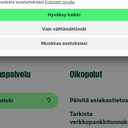
ja uskonnollisesti sitoutumaton järjestö, joka
illa Suomea. Yhdistyksen tavoitteena on antaa
lisuudet hyvään arkeen. Hope jakaa vähävaraisille
alahjoituksia, sekä lapsille ja nuorille
aspalvelu
Oikopolut
Päivitä asiakastietos
astuki
Tarkista
verkkopankkitunnuk