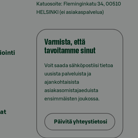
Katuosoite: Fleminginkatu 34, 00510
HELSINKI (ei asiakaspalvelua)
Varmista, että
tavoitamme sinut
iointi
Voit saada sähköpostiisi tietoa
uusista palveluista ja
ajankohtaisista
asiakasomistajaeduista
ensimmäisten joukossa.
lat
Päivitä yhteystietosi