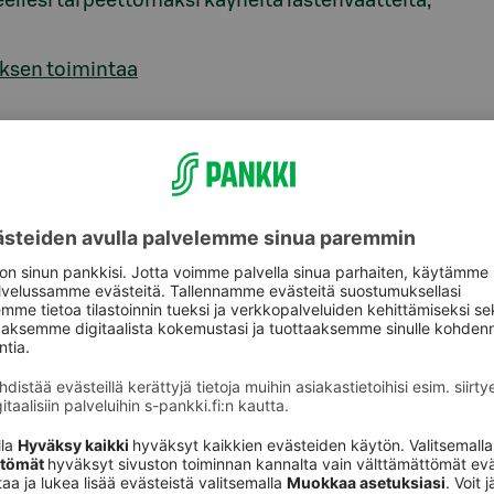
eellesi tarpeettomaksi käyneitä lastenvaatteita,
yksen toimintaa
–
sä &
esti ry