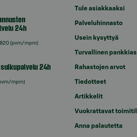
Tule asiakkaaksi
unnusten
Palveluhinnasto
lvelu 24h
Usein kysyttyä
6820
(pvm/mpm)
Turvallinen pankkias
n sulkupalvelu 24h
Rahastojen arvot
Tiedotteet
pvm/mpm)
Artikkelit
Vuokrattavat toimiti
Anna palautetta