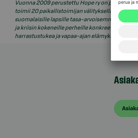
Vuonna 2009 perustettu Hope ry on poliittisesti 
toimii 20 paikallistoimijan välityksellä eri puol
suomalaisille lapsille tasa-arvoisemmat mahdol
ja kriisin kokeneille perheille konkreettisia tavar
harrastustukea ja vapaa-ajan elämyksiä.
Asiak
Asiak