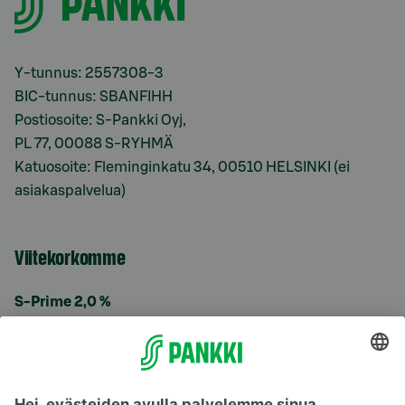
Y-tunnus: 2557308-3
BIC-tunnus: SBANFIHH
Postiosoite: S-Pankki Oyj,
PL 77, 00088 S-RYHMÄ
Katuosoite: Fleminginkatu 34, 00510 HELSINKI (ei
asiakaspalvelua)
Viitekorkomme
S-Prime 2,0 %