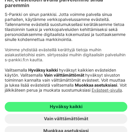
Käyttöehdot
Tietosuoja
Saavutettavuusseloste
Evästeet
Verkkopalvelujen käytön edellytykset
Ehdot ja muut asiakirjat
© S-Pankki
1