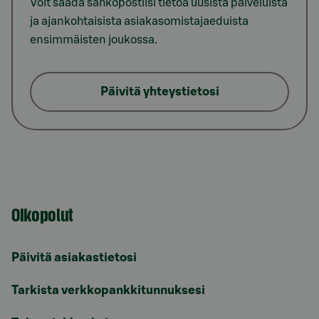
Voit saada sähköpostiisi tietoa uusista palveluista
ja ajankohtaisista asiakasomistajaeduista
ensimmäisten joukossa.
Päivitä yhteystietosi
Oikopolut
Päivitä asiakastietosi
Tarkista verkkopankkitunnuksesi