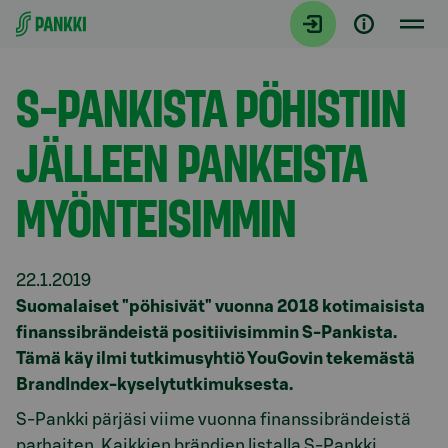
Siirry suoraan sisältöön
Tiedotteet
S-PANKISTA PÖHISTIIN
JÄLLEEN PANKEISTA
MYÖNTEISIMMIN
22.1.2019
Suomalaiset "pöhisivät" vuonna 2018 kotimaisista
finanssibrändeistä positiivisimmin S-Pankista.
Tämä käy ilmi tutkimusyhtiö YouGovin tekemästä
BrandIndex-kyselytutkimuksesta.
S-Pankki pärjäsi viime vuonna finanssibrändeistä
parhaiten. Kaikkien brändien listalla S-Pankki