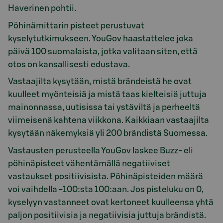
Haverinen pohtii.
Pöhinämittarin pisteet perustuvat
kyselytutkimukseen. YouGov haastattelee joka
päivä 100 suomalaista, jotka valitaan siten, että
otos on kansallisesti edustava.
Vastaajilta kysytään, mistä brändeistä he ovat
kuulleet myönteisiä ja mistä taas kielteisiä juttuja
mainonnassa, uutisissa tai ystäviltä ja perheeltä
viimeisenä kahtena viikkona. Kaikkiaan vastaajilta
kysytään näkemyksiä yli 200 brändistä Suomessa.
Vastausten perusteella YouGov laskee Buzz- eli
pöhinäpisteet vähentämällä negatiiviset
vastaukset positiivisista. Pöhinäpisteiden määrä
voi vaihdella -100:sta 100:aan. Jos pisteluku on 0,
kyselyyn vastanneet ovat kertoneet kuulleensa yhtä
paljon positiivisia ja negatiivisia juttuja brändistä.