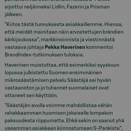
sijoittui neljänneksi Lidlin, Fazerin ja Prisman
jälkeen.
”Kiitos tästä tunnuksesta asiakkaillemme. Hienoa,
että meidät mainitaan näin arvostettujen brändien
kärkijoukossa”, markkinoinnista ja viestinnästä
vastaava johtaja
Pekka Haverinen
kommentoi
BrandIndex-tutkimuksen tuloksia.
Haverinen muistuttaa, että esimerkiksi syyskuun
lopussa julkistettu Suomen ensimmäinen
mikrosäästämisen palvelu Säästäjä sai hyvän
vastaanoton ja jo tuhannet suomalaiset ovat
ottaneet sen käyttöön.
”Säästäjän avulla voimme mahdollistaa vähän
rahakkaamman huomisen jokaiselle lompakon
paksuudesta riippumatta. Ehkä sekin on saanut yhä
useamman asiakkaan kiinnostumaan S-Pankista”,