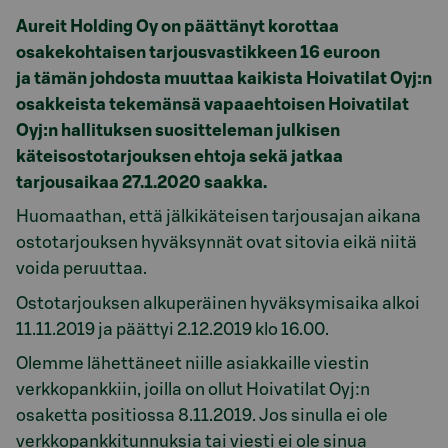
Aureit Holding Oy on päättänyt korottaa
osakekohtaisen tarjousvastikkeen 16 euroon
ja tämän johdosta muuttaa kaikista Hoivatilat Oyj:n
osakkeista tekemänsä vapaaehtoisen Hoivatilat
Oyj:n hallituksen suositteleman julkisen
käteisostotarjouksen ehtoja sekä jatkaa
tarjousaikaa 27.1.2020 saakka.
Huomaathan, että jälkikäteisen tarjousajan aikana
ostotarjouksen hyväksynnät ovat sitovia eikä niitä
voida peruuttaa.
Ostotarjouksen alkuperäinen hyväksymisaika alkoi
11.11.2019 ja päättyi 2.12.2019 klo 16.00.
Olemme lähettäneet niille asiakkaille viestin
verkkopankkiin, joilla on ollut Hoivatilat Oyj:n
osaketta positiossa 8.11.2019. Jos sinulla ei ole
verkkopankkitunnuksia tai viesti ei ole sinua