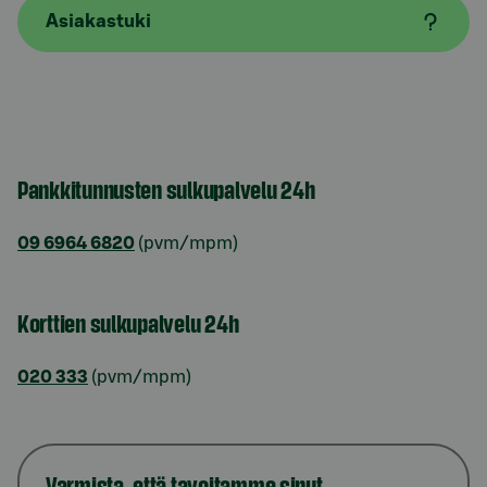
Asiakastuki
Pankkitunnusten sulkupalvelu 24h
09 6964 6820
(pvm/mpm)
Korttien sulkupalvelu 24h
020 333
(pvm/mpm)
Varmista, että tavoitamme sinut