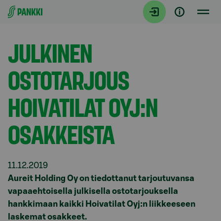
Siirry suoraan sisältöön
Tiedotteet
JULKINEN
OSTOTARJOUS
HOIVATILAT OYJ:N
OSAKKEISTA
11.12.2019
Aureit Holding Oy on tiedottanut tarjoutuvansa
vapaaehtoisella julkisella ostotarjouksella
hankkimaan kaikki Hoivatilat Oyj:n liikkeeseen
laskemat osakkeet.