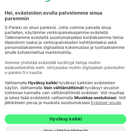
Käyttöehdot
Tietosuoja
Saavutettavuusseloste
Evästeet
Verkkopalvelujen käytön edellytykset
Ehdot ja muut asiakirjat
© S-Pankki