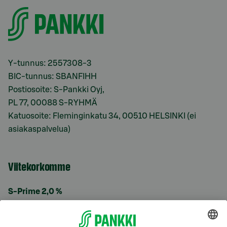
Y-tunnus: 2557308-3
BIC-tunnus: SBANFIHH
Postiosoite: S-Pankki Oyj,
PL 77, 00088 S-RYHMÄ
Katuosoite: Fleminginkatu 34, 00510 HELSINKI (ei
asiakaspalvelua)
Viitekorkomme
S-Prime 2,0 %