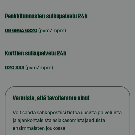
Pankkitunnusten sulkupalvelu 24h
09 6964 6820
(pvm/mpm)
Korttien sulkupalvelu 24h
020 333
(pvm/mpm)
Varmista, että tavoitamme sinut
Voit saada sähköpostiisi tietoa uusista palveluista
ja ajankohtaisista asiakasomistajaeduista
ensimmäisten joukossa.