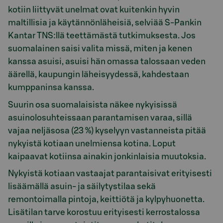
kotiin liittyvät unelmat ovat kuitenkin hyvin
maltillisia ja käytännönläheisiä, selviää S-Pankin
Kantar TNS:llä teettämästä tutkimuksesta. Jos
suomalainen saisi valita missä, miten ja kenen
kanssa asuisi, asuisi hän omassa talossaan veden
äärellä, kaupungin läheisyydessä, kahdestaan
kumppaninsa kanssa.
Suurin osa suomalaisista näkee nykyisissä
asuinolosuhteissaan parantamisen varaa, sillä
vajaa neljäsosa (23 %) kyselyyn vastanneista pitää
nykyistä kotiaan unelmiensa kotina. Loput
kaipaavat kotiinsa ainakin jonkinlaisia muutoksia.
Nykyistä kotiaan vastaajat parantaisivat erityisesti
lisäämällä asuin- ja säilytystilaa sekä
remontoimalla pintoja, keittiötä ja kylpyhuonetta.
Lisätilan tarve korostuu erityisesti kerrostalossa