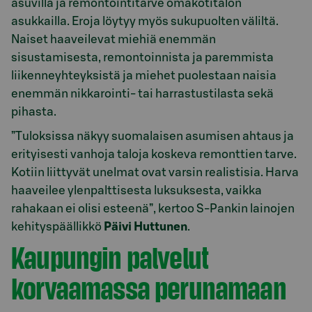
asuvilla ja remontointitarve omakotitalon
asukkailla. Eroja löytyy myös sukupuolten väliltä.
Naiset haaveilevat miehiä enemmän
sisustamisesta, remontoinnista ja paremmista
liikenneyhteyksistä ja miehet puolestaan naisia
enemmän nikkarointi- tai harrastustilasta sekä
pihasta.
”Tuloksissa näkyy suomalaisen asumisen ahtaus ja
erityisesti vanhoja taloja koskeva remonttien tarve.
Kotiin liittyvät unelmat ovat varsin realistisia. Harva
haaveilee ylenpalttisesta luksuksesta, vaikka
rahakaan ei olisi esteenä”, kertoo S-Pankin lainojen
kehityspäällikkö
Päivi Huttunen
.
Kaupungin palvelut
korvaamassa perunamaan