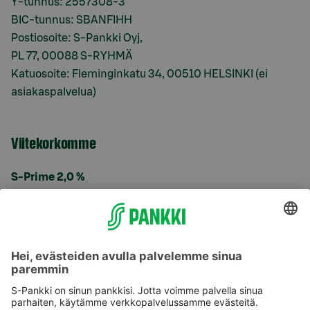
Y-tunnus: 2557308-3
BIC-tunnus: SBANFIHH
Postiosoite: S-Pankki Oyj,
PL 77, 00088 S-RYHMÄ
Katuosoite: Fleminginkatu 34, 00510 HELSINKI (ei
asiakaspalvelua)
Viitekorkomme
S-Prime 2,0 %