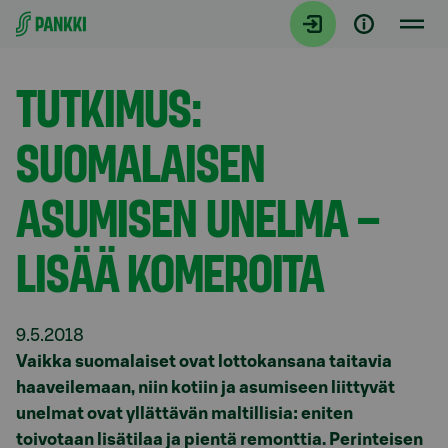
Siirry suoraan sisältöön
Tiedotteet
TUTKIMUS:
SUOMALAISEN
ASUMISEN UNELMA –
LISÄÄ KOMEROITA
9.5.2018
Vaikka suomalaiset ovat lottokansana taitavia
haaveilemaan, niin kotiin ja asumiseen liittyvät
unelmat ovat yllättävän maltillisia: eniten
toivotaan lisätilaa ja pientä remonttia. Perinteisen