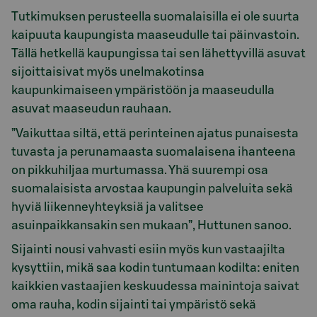
Tutkimuksen perusteella suomalaisilla ei ole suurta
kaipuuta kaupungista maaseudulle tai päinvastoin.
Tällä hetkellä kaupungissa tai sen lähettyvillä asuvat
sijoittaisivat myös unelmakotinsa
kaupunkimaiseen ympäristöön ja maaseudulla
asuvat maaseudun rauhaan.
”Vaikuttaa siltä, että perinteinen ajatus punaisesta
tuvasta ja perunamaasta suomalaisena ihanteena
on pikkuhiljaa murtumassa. Yhä suurempi osa
suomalaisista arvostaa kaupungin palveluita sekä
hyviä liikenneyhteyksiä ja valitsee
asuinpaikkansakin sen mukaan”, Huttunen sanoo.
Sijainti nousi vahvasti esiin myös kun vastaajilta
kysyttiin, mikä saa kodin tuntumaan kodilta: eniten
kaikkien vastaajien keskuudessa mainintoja saivat
oma rauha, kodin sijainti tai ympäristö sekä