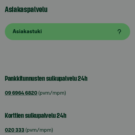
Asiakaspalvelu
Asiakastuki
Pankkitunnusten sulkupalvelu 24h
09 6964 6820
(pvm/mpm)
Korttien sulkupalvelu 24h
020 333
(pvm/mpm)