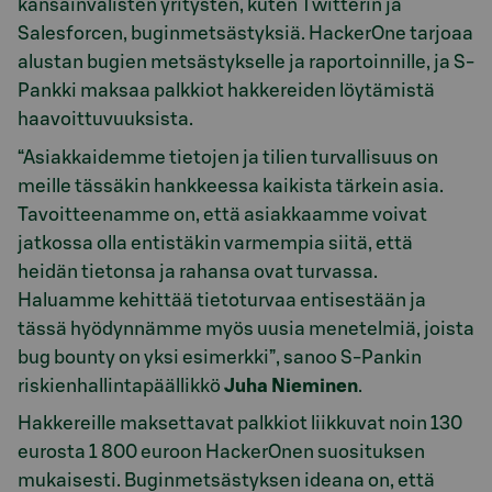
kansainvälisten yritysten, kuten Twitterin ja
Salesforcen, buginmetsästyksiä. HackerOne tarjoaa
alustan bugien metsästykselle ja raportoinnille, ja S-
Pankki maksaa palkkiot hakkereiden löytämistä
haavoittuvuuksista.
“Asiakkaidemme tietojen ja tilien turvallisuus on
meille tässäkin hankkeessa kaikista tärkein asia.
Tavoitteenamme on, että asiakkaamme voivat
jatkossa olla entistäkin varmempia siitä, että
heidän tietonsa ja rahansa ovat turvassa.
Haluamme kehittää tietoturvaa entisestään ja
tässä hyödynnämme myös uusia menetelmiä, joista
bug bounty on yksi esimerkki”, sanoo S-Pankin
riskienhallintapäällikkö
Juha Nieminen
.
Hakkereille maksettavat palkkiot liikkuvat noin 130
eurosta 1 800 euroon HackerOnen suosituksen
mukaisesti. Buginmetsästyksen ideana on, että