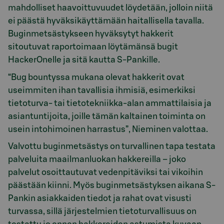
mahdolliset haavoittuvuudet löydetään, jolloin niitä
ei päästä hyväksikäyttämään haitallisella tavalla.
Buginmetsästykseen hyväksytyt hakkerit
sitoutuvat raportoimaan löytämänsä bugit
HackerOnelle ja sitä kautta S-Pankille.
“Bug bountyssa mukana olevat hakkerit ovat
useimmiten ihan tavallisia ihmisiä, esimerkiksi
tietoturva- tai tietotekniikka-alan ammattilaisia ja
asiantuntijoita, joille tämän kaltainen toiminta on
usein intohimoinen harrastus”, Nieminen valottaa.
Valvottu buginmetsästys on turvallinen tapa testata
palveluita maailmanluokan hakkereilla – joko
palvelut osoittautuvat vedenpitäviksi tai vikoihin
päästään kiinni. Myös buginmetsästyksen aikana S-
Pankin asiakkaiden tiedot ja rahat ovat visusti
turvassa, sillä järjestelmien tietoturvallisuus on