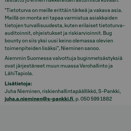
testattu jo ennen hakkereiden astumista kuvaan.
“Tietoturva on meille erittäin tärkeä ja vakava asia.
Meillä on monta eri tapaa varmistua asiakkaiden
tietojen turvallisuudesta, kuten erilaiset tietoturva-
auditoinnit, ohjeistukset ja riskiarvioinnit. Bug
bounty on siis yksi uusi keino olemassa olevien
toimenpiteiden lisäksi”, Nieminen sanoo.
Aiemmin Suomessa valvottuja buginmetsästyksiä
ovat järjestäneet muun muassa Verohallinto ja
LähiTapiola.
Lisätietoja:
Juha Nieminen, riskienhallintapäällikkö, S-Pankki,
juha.a.nieminen@s-pankki.fi
, p. 050 599 1882