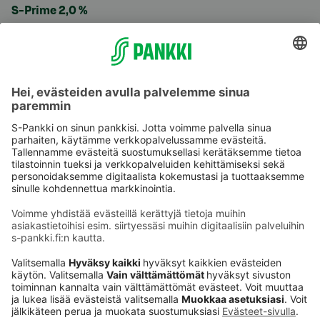
S-Prime 2,0 %
Käyttöehdot
Tietosuoja
Saavutettavuusseloste
Evästeet
Verkkopalvelujen käytön edellytykset