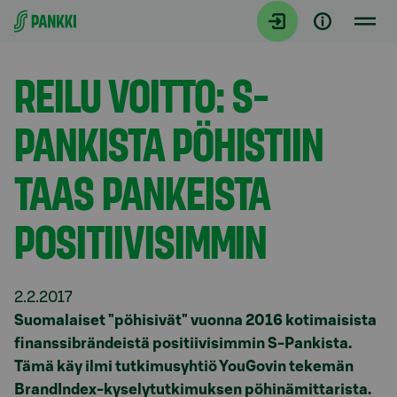
Siirry suoraan sisältöön
Tiedotteet
REILU VOITTO: S-
PANKISTA PÖHISTIIN
TAAS PANKEISTA
POSITIIVISIMMIN
2.2.2017
Suomalaiset "pöhisivät" vuonna 2016 kotimaisista
finanssibrändeistä positiivisimmin S-Pankista.
Tämä käy ilmi tutkimusyhtiö YouGovin tekemän
BrandIndex-kyselytutkimuksen pöhinämittarista.