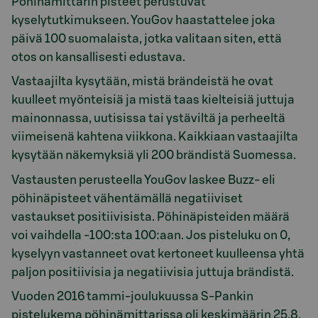
Pöhinämittarin pisteet perustuvat
kyselytutkimukseen. YouGov haastattelee joka
päivä 100 suomalaista, jotka valitaan siten, että
otos on kansallisesti edustava.
Vastaajilta kysytään, mistä brändeistä he ovat
kuulleet myönteisiä ja mistä taas kielteisiä juttuja
mainonnassa, uutisissa tai ystäviltä ja perheeltä
viimeisenä kahtena viikkona. Kaikkiaan vastaajilta
kysytään näkemyksiä yli 200 brändistä Suomessa.
Vastausten perusteella YouGov laskee Buzz- eli
pöhinäpisteet vähentämällä negatiiviset
vastaukset positiivisista. Pöhinäpisteiden määrä
voi vaihdella -100:sta 100:aan. Jos pisteluku on 0,
kyselyyn vastanneet ovat kertoneet kuulleensa yhtä
paljon positiivisia ja negatiivisia juttuja brändistä.
Vuoden 2016 tammi-joulukuussa S-Pankin
pistelukema pöhinämittarissa oli keskimäärin 25,8,