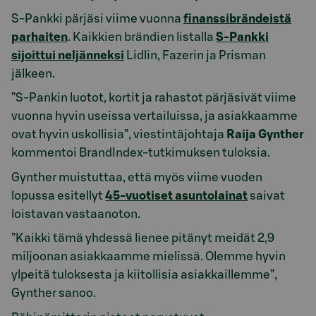
S-Pankki pärjäsi viime vuonna
finanssibrändeistä
parhaiten
. Kaikkien brändien listalla
S-Pankki
sijoittui neljänneksi
Lidlin, Fazerin ja Prisman
jälkeen.
”S-Pankin luotot, kortit ja rahastot pärjäsivät viime
vuonna hyvin useissa vertailuissa, ja asiakkaamme
ovat hyvin uskollisia”, viestintäjohtaja
Raija Gynther
kommentoi BrandIndex-tutkimuksen tuloksia.
Gynther muistuttaa, että myös viime vuoden
lopussa esitellyt
45-vuotiset asuntolainat
saivat
loistavan vastaanoton.
”Kaikki tämä yhdessä lienee pitänyt meidät 2,9
miljoonan asiakkaamme mielissä. Olemme hyvin
ylpeitä tuloksesta ja kiitollisia asiakkaillemme”,
Gynther sanoo.