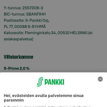
Y-tunnus: 2557308-3
BIC-tunnus: SBANFIHH
Postiosoite: S-Pankki Oyj,
PL 77, 00088 S-RYHMÄ
Katuosoite: Fleminginkatu 34, 00510 HELSINKI (ei
asiakaspalvelua)
Viitekorkomme
S-Prime 2,0 %