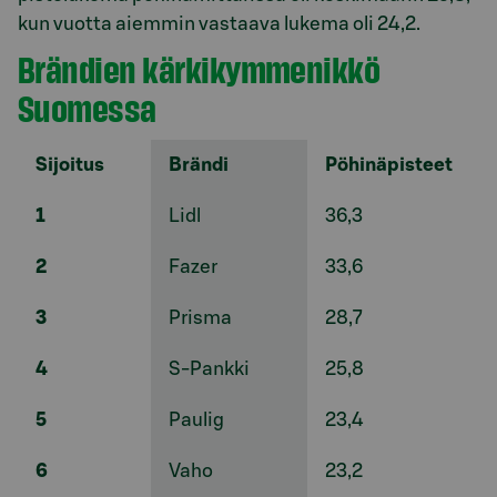
kun vuotta aiemmin vastaava lukema oli 24,2.
Brändien kärkikymmenikkö
Suomessa
Sijoitus
Brändi
Pöhinäpisteet
1
Lidl
36,3
2
Fazer
33,6
3
Prisma
28,7
4
S-Pankki
25,8
5
Paulig
23,4
6
Vaho
23,2