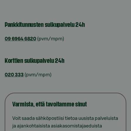
Pankkitunnusten sulkupalvelu 24h
09 6964 6820
(pvm/mpm)
Korttien sulkupalvelu 24h
020 333
(pvm/mpm)
Varmista, että tavoitamme sinut
Voit saada sähköpostiisi tietoa uusista palveluista
ja ajankohtaisista asiakasomistajaeduista