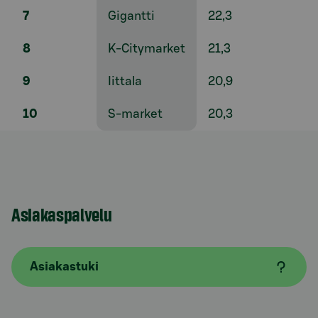
7
Gigantti
22,3
8
K-Citymarket
21,3
9
Iittala
20,9
10
S-market
20,3
Asiakaspalvelu
Asiakastuki