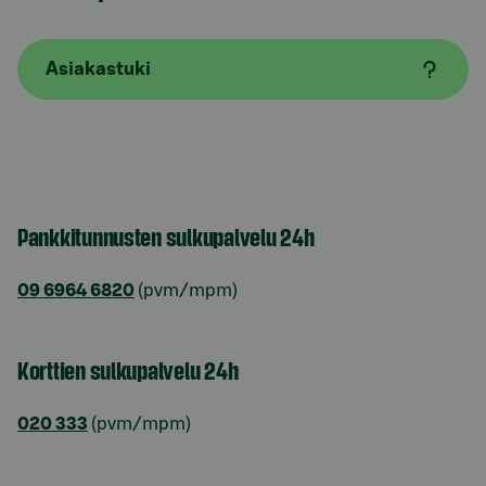
Asiakastuki
Pankkitunnusten sulkupalvelu 24h
09 6964 6820
(pvm/mpm)
Korttien sulkupalvelu 24h
020 333
(pvm/mpm)