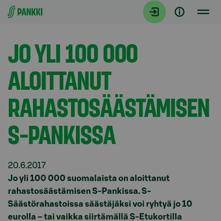
Siirry suoraan sisältöön
Tiedotteet
JO YLI 100 000
ALOITTANUT
RAHASTOSÄÄSTÄMISEN
S-PANKISSA
20.6.2017
Jo yli 100 000 suomalaista on aloittanut
rahastosäästämisen S-Pankissa. S-
Säästörahastoissa säästäjäksi voi ryhtyä jo 10
eurolla – tai vaikka siirtämällä S-Etukortilla