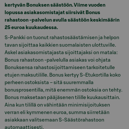
kertyvän Bonuksen säästöön. Viime vuoden
lopussa asiakasomistajat siirsivät Bonus
rahastoon -palvelun avulla säästöön keskimäärin
25 euroa kuukaudessa.
S-Pankki on tuonut rahastosäästämisen ja helpon
tavan sijoittaa kaikkien suomalaisten ulottuville.
Askel asiakasomistajasta sijoittajaksi on matala:
Bonus rahastoon -palvelulla asiakas voi ohjata
Bonuksensa rahastosijoittamiseen tarkoitetulle
etujen maksutilille. Bonus kertyy S-Etukortilla koko
perheen ostoksista – sitä suuremmalla
bonusprosentilla, mitä enemmän ostoksia on tehty.
Bonus maksetaan pääjäsenen tilille kuukausittain.
Aina kun tilillä on vähintään minimisijoituksen
verran eli kymmenen euroa, summa siirretään
asiakkaan valitsemaan S-Säästörahastoon
automaattisesti.