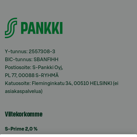
Y-tunnus: 2557308-3
BIC-tunnus: SBANFIHH
Postiosoite: S-Pankki Oyj,
PL 77, 00088 S-RYHMÄ
Katuosoite: Fleminginkatu 34, 00510 HELSINKI (ei
asiakaspalvelua)
Viitekorkomme
S-Prime 2,0 %