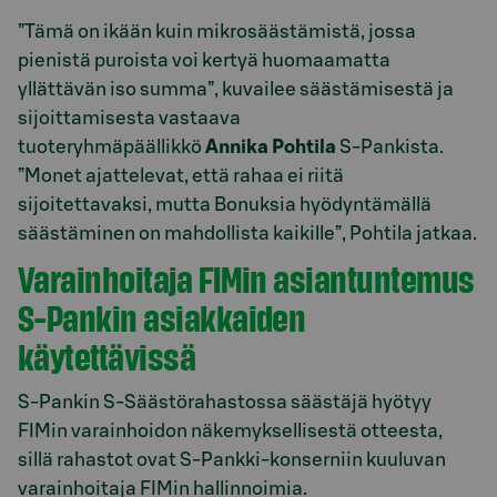
”Tämä on ikään kuin mikrosäästämistä, jossa
pienistä puroista voi kertyä huomaamatta
yllättävän iso summa”, kuvailee säästämisestä ja
sijoittamisesta vastaava
tuoteryhmäpäällikkö
Annika Pohtila
S-Pankista.
”Monet ajattelevat, että rahaa ei riitä
sijoitettavaksi, mutta Bonuksia hyödyntämällä
säästäminen on mahdollista kaikille”, Pohtila jatkaa.
Varainhoitaja FIMin asiantuntemus
S-Pankin asiakkaiden
käytettävissä
S-Pankin S-Säästörahastossa säästäjä hyötyy
FIMin varainhoidon näkemyksellisestä otteesta,
sillä rahastot ovat S-Pankki-konserniin kuuluvan
varainhoitaja FIMin hallinnoimia.