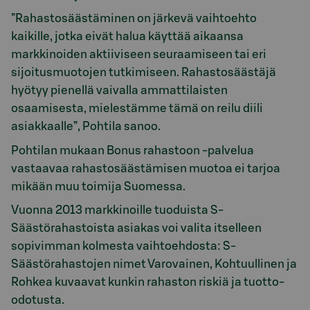
”Rahastosäästäminen on järkevä vaihtoehto
kaikille, jotka eivät halua käyttää aikaansa
markkinoiden aktiiviseen seuraamiseen tai eri
sijoitusmuotojen tutkimiseen. Rahastosäästäjä
hyötyy pienellä vaivalla ammattilaisten
osaamisesta, mielestämme tämä on reilu diili
asiakkaalle”, Pohtila sanoo.
Pohtilan mukaan Bonus rahastoon -palvelua
vastaavaa rahastosäästämisen muotoa ei tarjoa
mikään muu toimija Suomessa.
Vuonna 2013 markkinoille tuoduista S-
Säästörahastoista asiakas voi valita itselleen
sopivimman kolmesta vaihtoehdosta: S-
Säästörahastojen nimet Varovainen, Kohtuullinen ja
Rohkea kuvaavat kunkin rahaston riskiä ja tuotto-
odotusta.