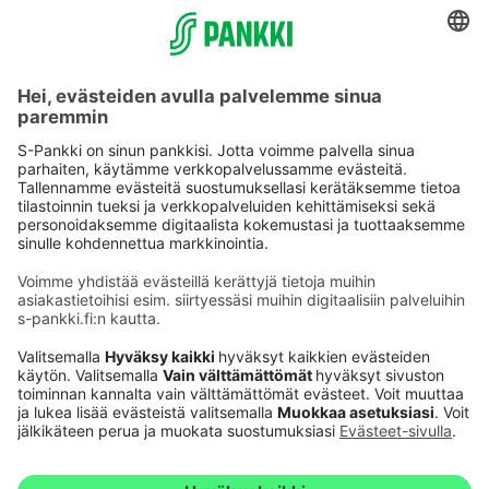
Käyttöehdot
Tietosuoja
Saavutettavuusseloste
Evästeet
Verkkopalvelujen käytön edellytykset
Ehdot ja muut asiakirjat