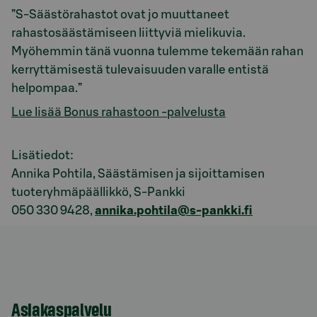
”S-Säästörahastot ovat jo muuttaneet
rahastosäästämiseen liittyviä mielikuvia.
Myöhemmin tänä vuonna tulemme tekemään rahan
kerryttämisestä tulevaisuuden varalle entistä
helpompaa.”
Lue lisää Bonus rahastoon -palvelusta
Lisätiedot:
Annika Pohtila, Säästämisen ja sijoittamisen
tuoteryhmäpäällikkö, S-Pankki
050 330 9428,
annika.pohtila@s-pankki.fi
Asiakaspalvelu