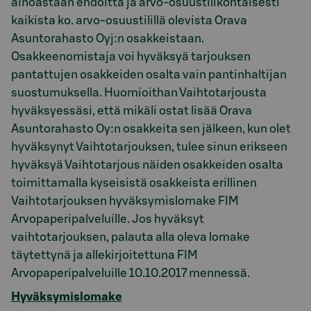
ainoastaan ehdoitta ja arvo-osuustilikohtaisesti
kaikista ko. arvo-osuustilillä olevista Orava
Asuntorahasto Oyj:n osakkeistaan.
Osakkeenomistaja voi hyväksyä tarjouksen
pantattujen osakkeiden osalta vain pantinhaltijan
suostumuksella. Huomioithan Vaihtotarjousta
hyväksyessäsi, että mikäli ostat lisää Orava
Asuntorahasto Oy:n osakkeita sen jälkeen, kun olet
hyväksynyt Vaihtotarjouksen, tulee sinun erikseen
hyväksyä Vaihtotarjous näiden osakkeiden osalta
toimittamalla kyseisistä osakkeista erillinen
Vaihtotarjouksen hyväksymislomake FIM
Arvopaperipalveluille. Jos hyväksyt
vaihtotarjouksen, palauta alla oleva lomake
täytettynä ja allekirjoitettuna FIM
Arvopaperipalveluille 10.10.2017 mennessä.
Hyväksymislomake