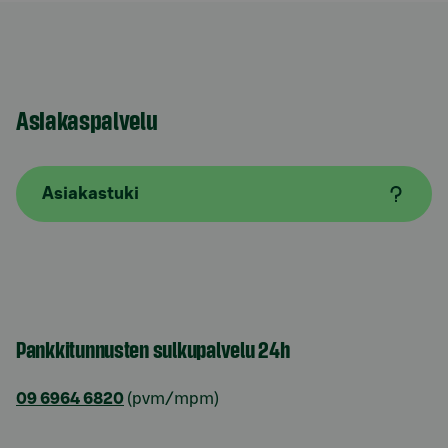
Asiakaspalvelu
Asiakastuki
Pankkitunnusten sulkupalvelu 24h
09 6964 6820
(pvm/mpm)