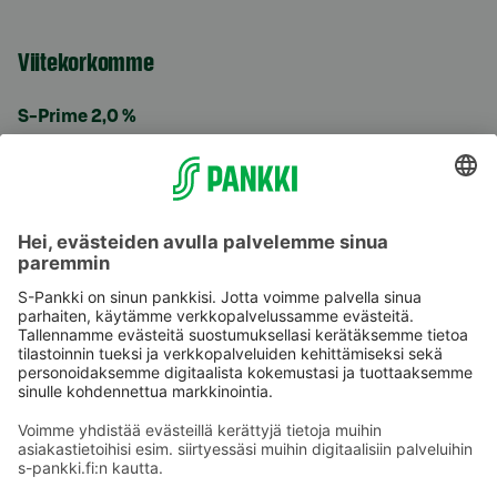
Viitekorkomme
S-Prime 2,0 %
Käyttöehdot
Tietosuoja
Saavutettavuusseloste