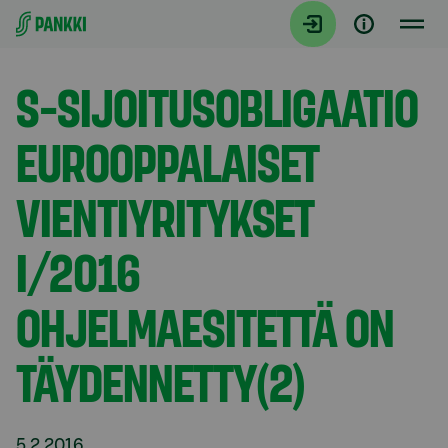
Siirry suoraan sisältöön
Tiedotteet
S-SIJOITUSOBLIGAATIO
EUROOPPALAISET
VIENTIYRITYKSET
I/2016
OHJELMAESITETTÄ ON
TÄYDENNETTY(2)
5.2.2016