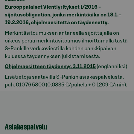
Eurooppalaiset Vientiyritykset I/2016 -
sijoitusobligaation, jonka merkintäaika on 18.1.–
19.2.2016, ohjelmaesitettä on täydennetty.
Merkintäsitoumuksen antaneella sijoittajalla on
oikeus perua merkintäsitoumus ilmoittamalla tästä
S-Pankille verkkoviestillä kahden pankkipäivän
kuluessa täydennyksen julkistamisesta.
Ohjelmaesitteen täydennys 3.11.2015
(englanniksi)
Lisätietoja saatavilla S-Pankin asiakaspalvelusta,
puh. 010 76 5800 (0,0835 €/puhelu + 0,1209 €/min).
Asiakaspalvelu