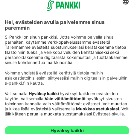
Käyttöehdot
Tietosuoja
Saavutettavuusseloste
Evästeet
Verkkopalvelujen käytön edellytykset
Ehdot ja muut asiakirjat