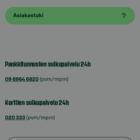
Asiakastuki
Pankkitunnusten sulkupalvelu 24h
09 6964 6820
(pvm/mpm)
Korttien sulkupalvelu 24h
020 333
(pvm/mpm)