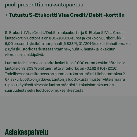
puoli prosenttia maksutapaetua.
Tutustu S-Etukortti Visa Credit/Debit -korttiin
S-Etukortti Visa Credit/Debit -maksukortin ja S-Etukortti Visa Credit -
luottokortin luottoraja on 800–10 000 euroa ja korko on Euribor 3 kk +
6,00 prosenttiyksikön marginaali (5,838 %, 01/2016) sekä tilinhoitomaksu
2 €/lasku. Korko tarkistetaan tammi-, huhti-, heinä- ja lokakuun
viimeinen pankkipäivä.
Luoton todellinen vuosikorko laskettuna 2 000 euron keskimääräiselle
luotolle on 8,308 % olettaen, että viitekorko on -0,162 % (01/2016).
Todellisessa vuosikorossa on huomioitu koron lisäksi tilinhoitomaksu 2
€/lasku. Luotto on jatkuva. Luoton ja luottokustannusten yhteismäärä
riippuu käytössä olevasta luoton määrästä, takaisinmaksuerien
suuruudesta sekä luottosopimuksen kestosta.
Asiakaspalvelu