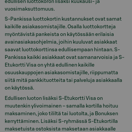
edullisen luottokoron lisäksi kuukausi- ja
vuosimaksuttomuus.
S-Pankissa luottokortin kustannukset ovat samat
kaikille asiakasomistajille. Osalla luottokortteja
myöntävistä pankeista on käytössään erilaisia
avainasiakasohjelmia, joihin kuuluvat asiakkaat
saavat luottokorttinsa edullisempaan hintaan. S-
Pankissa kaikki asiakkaat ovat samanarvoisia ja S-
Etukortti Visa on yhtä edullinen kaikille
osuuskauppojen asiakasomistajille, riippumatta
siitä mitä pankkituotteita tai palveluja asiakkaalla
on käytössä.
Edullisen luoton lisäksi S-Etukortti Visa on
muutenkin ylivoimainen – samalla kortilla hoituu
maksaminen, joko tililtä tai luotolta, ja Bonuksen
kerryttäminen. Lisäksi S-ryhmässä S-Etukortilla
maksetuista ostoksista maksetaan asiakkaalle