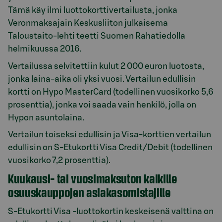
Tämä käy ilmi luottokorttivertailusta, jonka
Veronmaksajain Keskusliiton julkaisema
Taloustaito-lehti teetti Suomen Rahatiedolla
helmikuussa 2016.
Vertailussa selvitettiin kulut 2 000 euron luotosta,
jonka laina-aika oli yksi vuosi. Vertailun edullisin
kortti on Hypo MasterCard (todellinen vuosikorko 5,6
prosenttia), jonka voi saada vain henkilö, jolla on
Hypon asuntolaina.
Vertailun toiseksi edullisin ja Visa-korttien vertailun
edullisin on S-Etukortti Visa Credit/Debit (todellinen
vuosikorko 7,2 prosenttia).
Kuukausi- tai vuosimaksuton kaikille
osuuskauppojen asiakasomistajille
S-Etukortti Visa -luottokortin keskeisenä valttina on