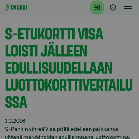
Siirry suoraan sisältöön
Tiedotteet
S-ETUKORTTI VISA
LOISTI JÄLLEEN
EDULLISUUDELLAAN
LUOTTOKORTTIVERTAILU
SSA
1.3.2016
S-Pankin vihreä Visa pitää edelleen paikkansa
yhtenä markkinoiden edullisimpana luottokorttina.