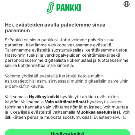
Käyttöehdot
Tietosuoja
Saavutettavuusseloste
Evästeet
Verkkopalvelujen käytön edellytykset
Ehdot ja muut asiakirjat