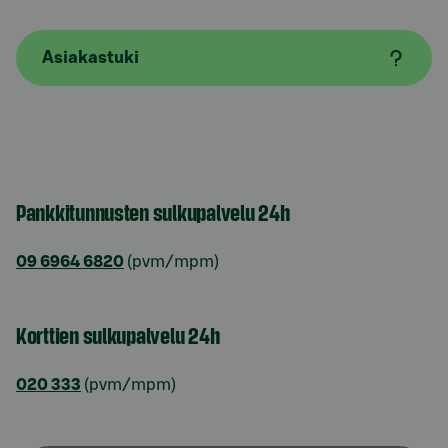
Asiakastuki
Pankkitunnusten sulkupalvelu 24h
09 6964 6820
(pvm/mpm)
Korttien sulkupalvelu 24h
020 333
(pvm/mpm)