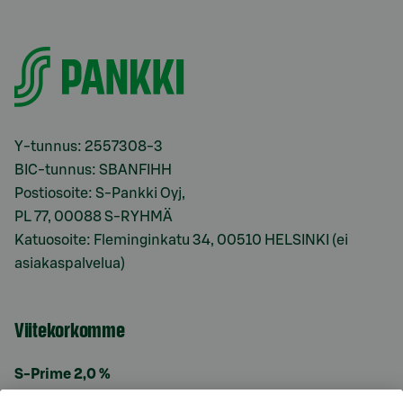
Y-tunnus: 2557308-3
BIC-tunnus: SBANFIHH
Postiosoite: S-Pankki Oyj,
PL 77, 00088 S-RYHMÄ
Katuosoite: Fleminginkatu 34, 00510 HELSINKI (ei
asiakaspalvelua)
Viitekorkomme
S-Prime 2,0 %