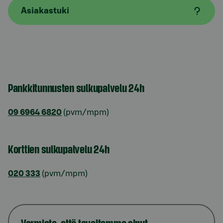
Asiakastuki
Pankkitunnusten sulkupalvelu 24h
09 6964 6820
(pvm/mpm)
Korttien sulkupalvelu 24h
020 333
(pvm/mpm)