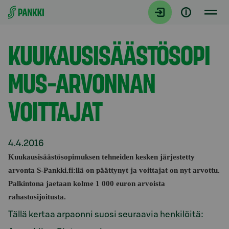
Siirry suoraan sisältöön
Tiedotteet
KUUKAUSISÄÄSTÖSOPI
MUS-ARVONNAN
VOITTAJAT
4.4.2016
Kuukausisäästösopimuksen tehneiden kesken järjestetty
arvonta S-Pankki.fi:llä on päättynyt ja voittajat on nyt arvottu.
Palkintona jaetaan kolme 1 000 euron arvoista
rahastosijoitusta.
Tällä kertaa arpaonni suosi seuraavia henkilöitä: