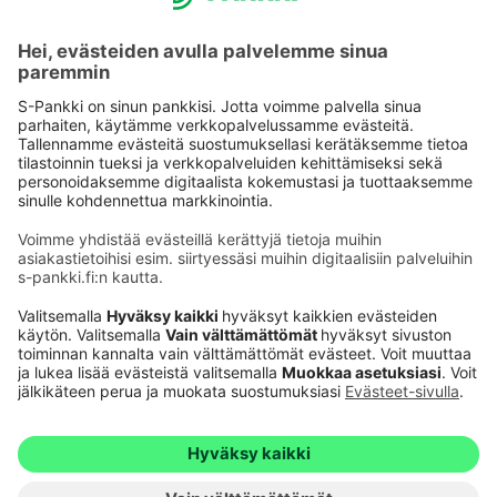
Käyttöehdot
Tietosuoja
Saavutettavuusseloste
Evästeet
Verkkopalvelujen käytön edellytykset
Ehdot ja muut asiakirjat
© S-Pankki