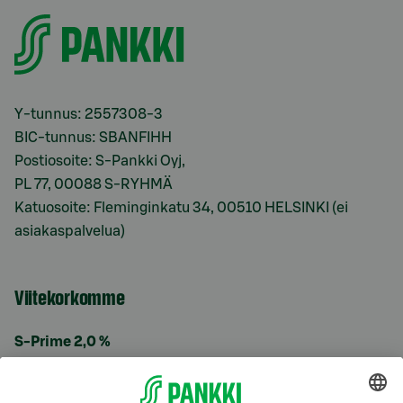
Y-tunnus: 2557308-3
BIC-tunnus: SBANFIHH
Postiosoite: S-Pankki Oyj,
PL 77, 00088 S-RYHMÄ
Katuosoite: Fleminginkatu 34, 00510 HELSINKI (ei
asiakaspalvelua)
Viitekorkomme
S-Prime 2,0 %