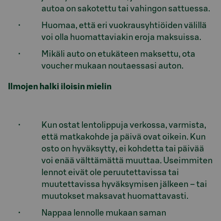
autoa on sakotettu tai vahingon sattuessa.
Huomaa, että eri vuokrausyhtiöiden välillä
voi olla huomattaviakin eroja maksuissa.
Mikäli auto on etukäteen maksettu, ota
voucher mukaan noutaessasi auton.
Ilmojen halki iloisin mielin
Kun ostat lentolippuja verkossa, varmista,
että matkakohde ja päivä ovat oikein. Kun
osto on hyväksytty, ei kohdetta tai päivää
voi enää välttämättä muuttaa. Useimmiten
lennot eivät ole peruutettavissa tai
muutettavissa hyväksymisen jälkeen – tai
muutokset maksavat huomattavasti.
Nappaa lennolle mukaan saman