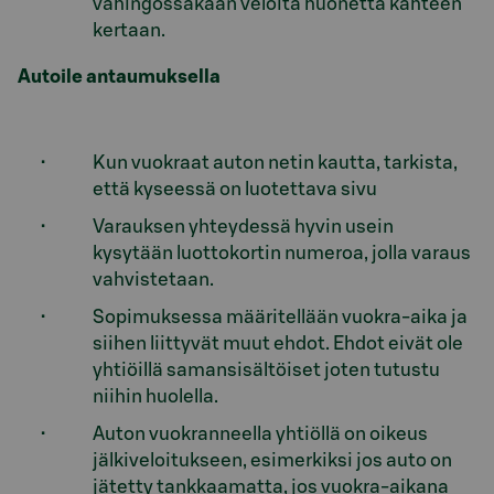
vahingossakaan veloita huonetta kahteen
kertaan.
Autoile antaumuksella
Kun vuokraat auton netin kautta, tarkista,
että kyseessä on luotettava sivu
Varauksen yhteydessä hyvin usein
kysytään luottokortin numeroa, jolla varaus
vahvistetaan.
Sopimuksessa määritellään vuokra-aika ja
siihen liittyvät muut ehdot. Ehdot eivät ole
yhtiöillä samansisältöiset joten tutustu
niihin huolella.
Auton vuokranneella yhtiöllä on oikeus
jälkiveloitukseen, esimerkiksi jos auto on
jätetty tankkaamatta, jos vuokra-aikana