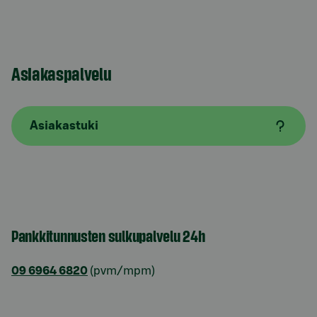
Asiakaspalvelu
Asiakastuki
Pankkitunnusten sulkupalvelu 24h
09 6964 6820
(pvm/mpm)