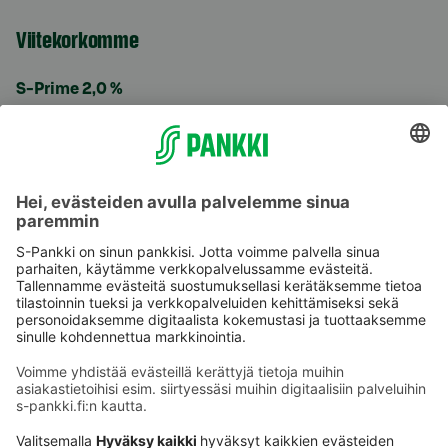
Viitekorkomme
S-Prime 2,0 %
Käyttöehdot
Tietosuoja
Saavutettavuusseloste
Evästeet